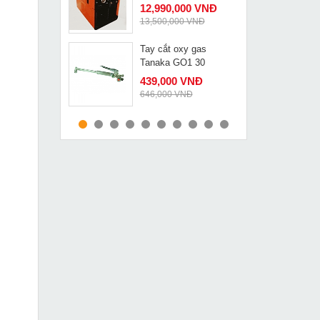
12,990,000 VNĐ
13,500,000 VNĐ
Tay cắt oxy gas
MUA NGAY
Tanaka GO1 30
439,000 VNĐ
646,000 VNĐ
Máy lăn sơn tường
MUA NGAY
HD01
2,790,000 VNĐ
4,370,000 VNĐ
Máy khoan bắt vít
MUA NGAY
Dongcheng DJZ08 10
649,000 VNĐ
1,049,000 VNĐ
Máy khoan búa Bosch
MUA NGAY
GBH 2-28 DV
4,469,000 VNĐ
5,530,000 VNĐ