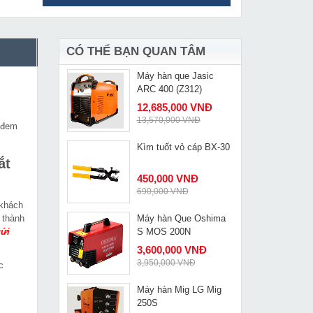
Máy hàn que Fumak
MUA NGAY
Arc 210
2,685,000 VNĐ
2,835,000 VNĐ
CÓ THỂ BẠN QUAN TÂM
Máy hàn que Jasic
MUA NGAY
ARC 400 (Z312)
12,685,000 VNĐ
13,570,000 VNĐ
 đem
Kìm tuốt vỏ cáp BX-30
MUA NGAY
ắt
450,000 VNĐ
690,000 VNĐ
 khách
 thành
Máy hàn Que Oshima
MUA NGAY
gửi
S MOS 200N
3,600,000 VNĐ
3,950,000 VNĐ
c
Máy hàn Mig LG Mig
MUA NGAY
250S