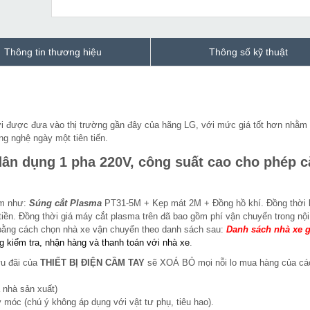
Thông tin thương hiệu
Thông số kỹ thuật
i được đưa vào thị trường gần đây của hãng LG, với mức giá tốt hơn nhằm
ng nghệ ngày một tiên tiến.
ân dụng 1 pha 220V, công suất cao cho phép c
èm như:
Súng cắt Plasma
PT31-5M + Kẹp mát 2M + Đồng hồ khí. Đồng thời
tiền. Đồng thời giá máy cắt plasma trên
đã bao gồm phí vận chuyển trong nội
bằng cách chọn nhà xe vận chuyển theo danh sách sau:
Danh sách nhà xe 
g kiểm tra, nhận hàng và thanh toán với nhà xe
.
ưu đãi của
THIẾT BỊ ĐIỆN CẦM TAY
sẽ XOÁ BỎ mọi nỗi lo mua hàng của cá
 nhà sản xuất)
 móc (chú ý không áp dụng với vật tư phụ, tiêu hao).