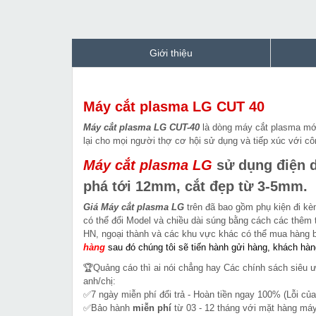
Giới thiệu
Máy cắt plasma LG CUT 40
Máy cắt plasma LG CUT-40
là dòng máy cắt plasma mớ
lại cho mọi người thợ cơ hội sử dụng và tiếp xúc với cô
Máy cắt plasma LG
sử dụng điện d
phá tới 12mm, cắt đẹp từ 3-5mm.
Giá Máy cắt plasma LG
trên đã bao gồm phụ kiện đi k
có thể đổi Model và chiều dài súng bằng cách các thêm 
HN, ngoại thành và các khu vực khác
có thể mua hàng 
hàng
sau đó chúng tôi sẽ tiến hành gửi hàng, khách hàn
🏆Quảng cáo thì ai nói chẳng hay Các chính sách siêu 
anh/chị:
✅7 ngày miễn phí đổi trả - Hoàn tiền ngay 100% (Lỗi của
✅Bảo hành
miễn phí
từ 03 - 12 tháng với mặt hàng máy