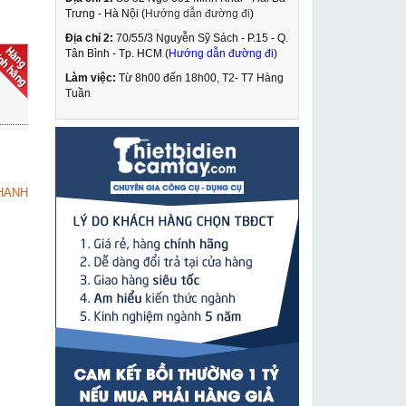
Trưng - Hà Nội (
Hướng dẫn đường đi
)
Địa chỉ 2:
70/55/3 Nguyễn Sỹ Sách - P.15 - Q.
Máy lăn sơn tường
Tân Bình - Tp. HCM (
Hướng dẫn đường đi
)
HD01
Làm việc:
Từ 8h00 đến 18h00, T2- T7 Hàng
2,790,000 VNĐ
Tuần
4,370,000 VNĐ
Máy khoan bắt vít
MUA NGAY
Dongcheng DJZ08 10
649,000 VNĐ
HANH
1,049,000 VNĐ
Máy khoan búa Bosch
MUA NGAY
GBH 2-28 DV
4,469,000 VNĐ
5,530,000 VNĐ
Máy đột lỗ tôn thủy lực
MUA NGAY
Changyou cao cấp
SYD-32
2,390,000 VNĐ
2,990,000 VNĐ