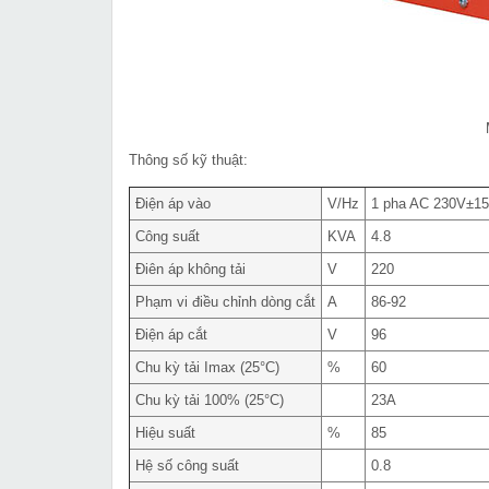
Thông số kỹ thuật:
Điện áp vào
V/Hz
1 pha AC 230V±1
Công suất
KVA
4.8
Điên áp không tải
V
220
Phạm vi điều chỉnh dòng cắt
A
86-92
Điện áp cắt
V
96
Chu kỳ tải Imax (25°C)
%
60
Chu kỳ tải 100% (25°C)
23A
Hiệu suất
%
85
Hệ số công suất
0.8