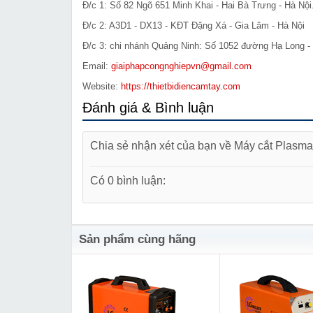
Đ/c 1: Số 82 Ngõ 651 Minh Khai - Hai Bà Trưng - Hà Nội
Đ/c 2: A3D1 - DX13 - KĐT Đặng Xá - Gia Lâm - Hà Nội
Đ/c 3: chi nhánh Quảng Ninh: Số 1052 đường Hạ Long - 
Email:
giaiphapcongnghiepvn@gmail.com
Website:
https://thietbidiencamtay.com
Đánh giá & Bình luận
Chia sẻ nhận xét của bạn về Máy cắt Plasm
Có 0 bình luận:
Sản phẩm cùng hãng