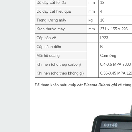
Độ dày cắt tối đa
mm
12
Độ dày cắt hiệu quả
mm
4
Trọng lượng máy
kg
10
Kích thước máy
mm
371 x 155 x 295
Cấp bảo vệ
IP23
Cấp cách điện
B
Mồi hồ quang
Cảm ứng
Khí nén (cho thép carbon)
0.4-0.5 MPA;7800 
Khí nén (cho thép không gỉ)
0.35-0.45 MPA;120
Để tham khảo mẫu
máy cắt Plasma Riland giá rẻ
cùng 