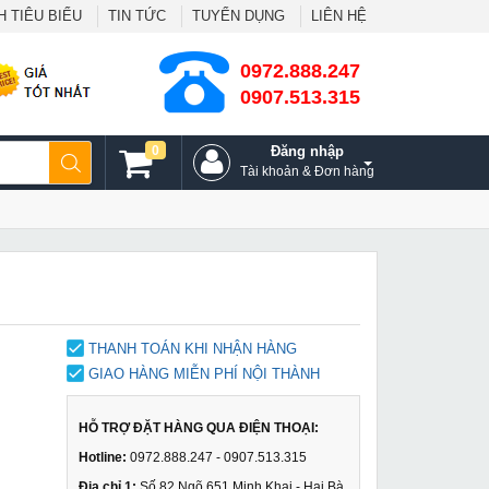
 TIÊU BIỂU
TIN TỨC
TUYỂN DỤNG
LIÊN HỆ
0972.888.247
0907.513.315
0
Đăng nhập
Tài khoản & Đơn hàng
THANH TOÁN KHI NHẬN HÀNG
GIAO HÀNG MIỄN PHÍ NỘI THÀNH
HỖ TRỢ ĐẶT HÀNG QUA ĐIỆN THOẠI:
Hotline:
0972.888.247 - 0907.513.315
Địa chỉ 1:
Số 82 Ngõ 651 Minh Khai - Hai Bà