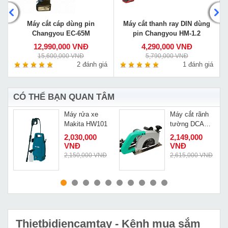
Máy cắt cáp dùng pin
Máy cắt thanh ray DIN dùng
Changyou EC-65M
pin Changyou HM-1.2
12,990,000 VNĐ
4,290,000 VNĐ
15,600,000 VNĐ
5,790,000 VNĐ
á
2 đánh giá
1 đánh giá
CÓ THỂ BẠN QUAN TÂM
Máy rửa xe
Máy cắt rãnh
Makita HW101
tường DCA
AZE02 180
2,030,000
2,149,000
VNĐ
VNĐ
Đ
2,150,000 VNĐ
2,615,000 VNĐ
MUA NGAY
MUA NGAY
Thietbidiencamtay
- Kênh mua sắm