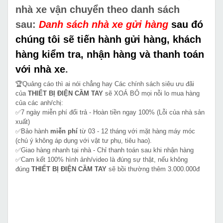
nhà xe vận chuyển theo danh sách
sau:
Danh sách nhà xe gửi hàng
sau đó
chúng tôi sẽ tiến hành gửi hàng, khách
hàng kiểm tra, nhận hàng và thanh toán
với nhà xe
.
🏆Quảng cáo thì ai nói chẳng hay Các chính sách siêu ưu đãi
của
THIẾT BỊ ĐIỆN CẦM TAY
sẽ XOÁ BỎ mọi nỗi lo mua hàng
của các anh/chị:
✅7 ngày miễn phí đổi trả - Hoàn tiền ngay 100% (Lỗi của nhà sản
xuất)
✅Bảo hành
miễn phí
từ 03 - 12 tháng với mặt hàng máy móc
(chú ý không áp dụng với vật tư phụ, tiêu hao).
✅Giao hàng nhanh tại nhà - Chỉ thanh toán sau khi nhận hàng
✅Cam kết 100% hình ảnh/video là đúng sự thật, nếu không
đúng
THIẾT BỊ ĐIỆN CẦM TAY
sẽ bồi thường thêm 3.000.000đ