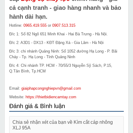
cả cạnh tranh - giao hàng nhanh và bảo
hành dài hạn.
Hotline:
0965.419.555
or
0907.513.315
Đ/c 1: Số 82 Ngõ 651 Minh Khai - Hai Bà Trưng - Hà Nội.
Đ/c 2: A3D1 - DX13 - KĐT Đặng Xá - Gia Lâm - Hà Nội
Đ/c 3: chi nhánh Quảng Ninh: Số 1052 đường Hạ Long - P. Bãi
Cháy - Tp. Hạ Long - Tỉnh Quảng Ninh
Đ/c 4: Chi nhánh TP. HCM - 70/55/3 Nguyễn Sỹ Sách, P.15,
Q.Tân Bình, Tp.HCM
Email:
giaiphapcongnghiepvn@gmail.com
Website:
https://thietbidiencamtay.com
Đánh giá & Bình luận
Chia sẻ nhận xét của bạn về Kìm cắt cáp nhông
XLJ 95A