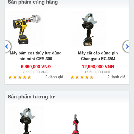
Sản phẩm cùng hãng
Máy bấm cos thủy lực dùng
Máy cắt cáp dùng pin
pin mini GES-300
Changyou EC-65M
6,890,000 VNĐ
12,990,000 VNĐ
8,990,000 VNĐ
15,600,000 VNĐ
á
2 đánh giá
2 đánh giá
Sản phẩm tương tự