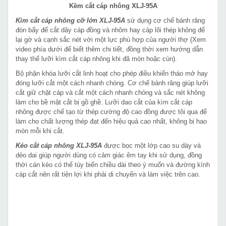
Kềm cắt cáp nhông XLJ-95A
Kìm cắt cáp nhông cỡ lớn XLJ-95A
sử dụng cơ chế bánh răng
đòn bẩy để cắt dây cáp đồng và nhôm hay cáp lõi thép không để
lại gờ và cạnh sắc nét với một lực phù hợp của người thợ (Xem
video phía dưới để biết thêm chi tiết, đồng thời xem hướng dẫn
thay thế lưỡi kìm cắt cáp nhông khi đã mòn hoặc cùn).
Bộ phận khóa lưỡi cắt linh hoạt cho phép điều khiển tháo mở hay
đóng lưỡi cắt một cách nhanh chóng. Cơ chế bánh răng giúp lưỡi
cắt giữ chặt cáp và cắt một cách nhanh chóng và sắc nét không
làm cho bề mặt cắt bị gồ ghề. Lưỡi dao cắt của kìm cắt cáp
nhông được chế tạo từ thép cường độ cao đồng được tôi qua để
làm cho chất lượng thép đạt đến hiệu quả cao nhất, không bị hao
mòn mỗi khi cắt.
Kéo cắt cáp nhông XLJ-95A
được bọc một lớp cao su dày và
dẻo dai giúp người dùng có cảm giác êm tay khi sử dụng, đồng
thời cán kéo có thể tùy biến chiều dài theo ý muốn và đường kính
cáp cắt nên rất tiện lợi khi phải di chuyển và làm việc trên cao.