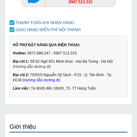
0907.513.315
THANH TOÁN KHI NHẬN HÀNG
GIAO HÀNG MIỄN PHÍ NỘI THÀNH
HỖ TRỢ ĐẶT HÀNG QUA ĐIỆN THOẠI:
Hotline:
0972.888.247 - 0907.513.315
Địa chỉ 1:
Số 82 Ngõ 651 Minh Khai - Hai Bà Trưng - Hà Nội
(
Hướng dẫn đường đi
)
Địa chỉ 2:
70/55/3 Nguyễn Sỹ Sách - P.15 - Q. Tân Bình - Tp.
HCM (
Hướng dẫn đường đi
)
Làm việc:
Từ 8h00 đến 18h00, T2- T7 Hàng Tuần
Giới thiệu