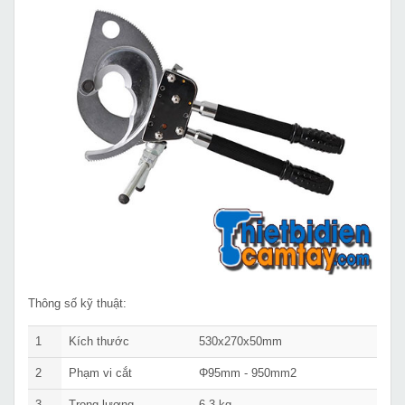
Thông số kỹ thuật:
1
Kích thước
530x270x50mm
2
Phạm vi cắt
Φ95mm - 950mm2
3
Trọng lượng
6.3 kg