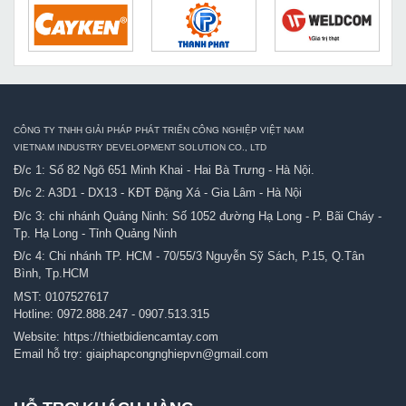
CÔNG TY TNHH GIẢI PHÁP PHÁT TRIỂN CÔNG NGHIỆP VIỆT NAM
VIETNAM INDUSTRY DEVELOPMENT SOLUTION CO., LTD
Đ/c 1: Số 82 Ngõ 651 Minh Khai - Hai Bà Trưng - Hà Nội.
Đ/c 2: A3D1 - DX13 - KĐT Đặng Xá - Gia Lâm - Hà Nội
Đ/c 3: chi nhánh Quảng Ninh: Số 1052 đường Hạ Long - P. Bãi Cháy -
Tp. Hạ Long - Tỉnh Quảng Ninh
Đ/c 4: Chi nhánh TP. HCM - 70/55/3 Nguyễn Sỹ Sách, P.15, Q.Tân
Bình, Tp.HCM
MST: 0107527617
Hotline:
0972.888.247
-
0907.513.315
Website:
https://thietbidiencamtay.com
Email hỗ trợ:
giaiphapcongnghiepvn@gmail.com