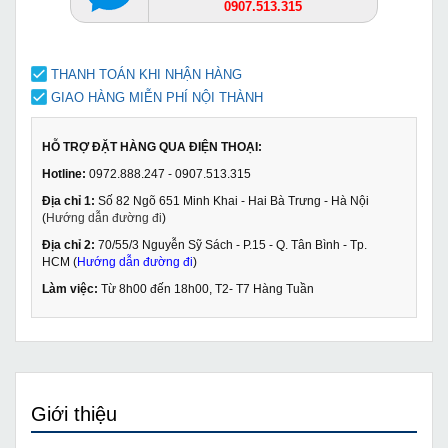
0907.513.315
THANH TOÁN KHI NHẬN HÀNG
GIAO HÀNG MIỄN PHÍ NỘI THÀNH
HỖ TRỢ ĐẶT HÀNG QUA ĐIỆN THOẠI:
Hotline:
0972.888.247 - 0907.513.315
Địa chỉ 1:
Số 82 Ngõ 651 Minh Khai - Hai Bà Trưng - Hà Nội
(
Hướng dẫn đường đi
)
Địa chỉ 2:
70/55/3 Nguyễn Sỹ Sách - P.15 - Q. Tân Bình - Tp.
HCM (
Hướng dẫn đường đi
)
Làm việc:
Từ 8h00 đến 18h00, T2- T7 Hàng Tuần
Giới thiệu