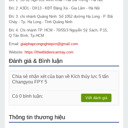
Đ/c 2: A3D1 - DX13 - KĐT Đặng Xá - Gia Lâm - Hà Nội
Đ/c 3: chi nhánh Quảng Ninh: Số 1052 đường Hạ Long - P. Bãi
Cháy - Tp. Hạ Long - Tỉnh Quảng Ninh
Đ/c 4: Chi nhánh TP. HCM - 70/55/3 Nguyễn Sỹ Sách, P.15,
Q.Tân Bình, Tp.HCM
Email:
giaiphapcongnghiepvn@gmail.com
Website:
https://thietbidiencamtay.com
Đánh giá & Bình luận
Chia sẻ nhận xét của bạn về Kích thủy lực 5 tấn
Changyou FPY 5
Có 0 bình luận:
Viết đánh giá
Thông tin thương hiệu