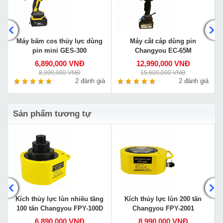
Máy bấm cos thủy lực dùng
Máy cắt cáp dùng pin
pin mini GES-300
Changyou EC-65M
6,890,000 VNĐ
12,990,000 VNĐ
8,990,000 VNĐ
15,600,000 VNĐ
á
2 đánh giá
2 đánh giá
Sản phẩm tương tự
Kích thủy lực lùn nhiều tầng
Kích thủy lực lùn 200 tấn
100 tấn Changyou FPY-100D
Changyou FPY-2001
6,890,000 VNĐ
8,990,000 VNĐ