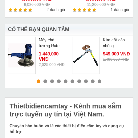
9,020,000 VNĐ
11,200,000 VNĐ
á
2 đánh giá
1 đánh giá
CÓ THỂ BẠN QUAN TÂM
y
Máy chà
Kìm cắt cáp
tường Rute
nhông
RYT-180-3
Changyou J40
Đ
1,449,000
949,000 VNĐ
giá rẻ
VNĐ
1,490,000 VNĐ
2,025,000 VNĐ
MUA NGAY
MUA NGAY
Thietbidiencamtay
- Kênh mua sắm
trực tuyến uy tín tại Việt Nam.
Chuyên bán buôn và lẻ các thiết bị điện cầm tay và dụng cụ
hỗ trợ