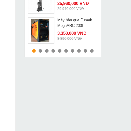
Zupper cao cấp PZ-
25,960,000 VNĐ
2430C
29,940,000 VNĐ
Máy hàn que Fumak
MUA NGAY
MegaARC 200I
3,350,000 VNĐ
3,890,000 VNĐ
Máy bắn cốt laser
MUA NGAY
Bosch GLL 3-80
12,199,000 VNĐ
13,250,000 VNĐ
Stator máy xoa tường
MUA NGAY
489,000 VNĐ
670,000 VNĐ
Máy hàn que Hồng Ký
MUA NGAY
HK 200A
3,349,000 VNĐ
3,500,000 VNĐ