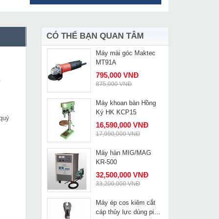
Máy đục bê tông DCA
MUA NGAY
AZG15
4,330,000 VNĐ
4,900,000 VNĐ
CÓ THỂ BẠN QUAN TÂM
Máy mài góc Maktec
MUA NGAY
MT91A
795,000 VNĐ
.
875,000 VNĐ
Máy khoan bàn Hồng
MUA NGAY
Ký HK KCP15
 quý
16,590,000 VNĐ
17,990,000 VNĐ
Máy hàn MIG/MAG
MUA NGAY
KR-500
32,500,000 VNĐ
33,200,000 VNĐ
Máy ép cos kiêm cắt
MUA NGAY
cáp thủy lực dùng pin