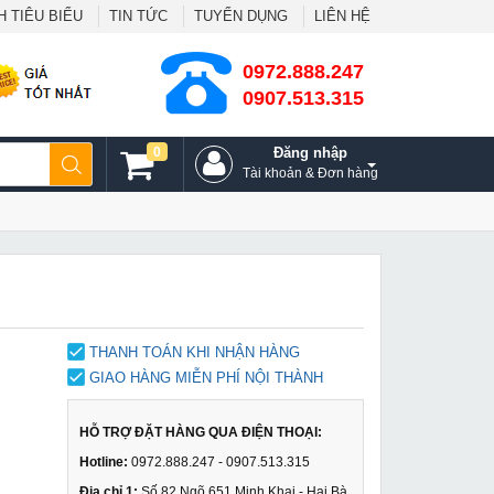
 TIÊU BIỂU
TIN TỨC
TUYỂN DỤNG
LIÊN HỆ
0972.888.247
0907.513.315
0
Đăng nhập
Tài khoản & Đơn hàng
THANH TOÁN KHI NHẬN HÀNG
GIAO HÀNG MIỄN PHÍ NỘI THÀNH
HỖ TRỢ ĐẶT HÀNG QUA ĐIỆN THOẠI:
Hotline:
0972.888.247 - 0907.513.315
Địa chỉ 1:
Số 82 Ngõ 651 Minh Khai - Hai Bà