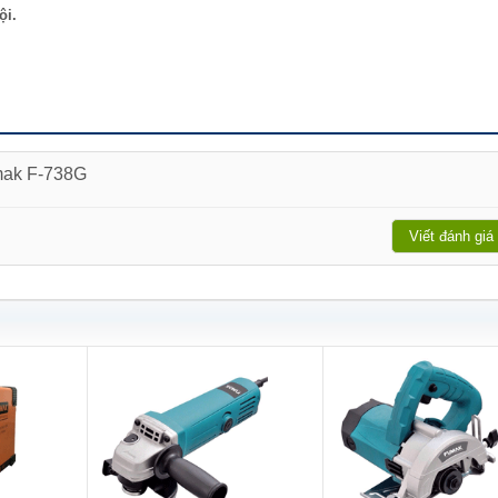
ội.
umak F-738G
Viết đánh giá