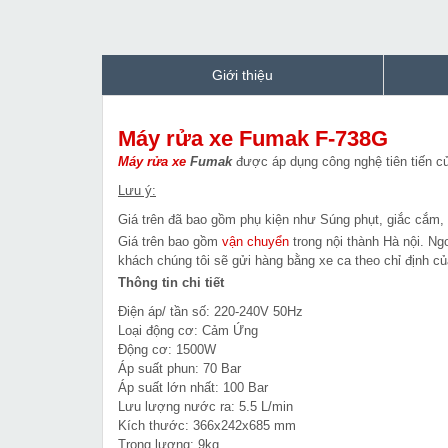
Giới thiệu
Máy rửa xe Fumak F-738G
Máy rửa xe
Fumak
được áp dụng công nghệ tiên tiến củ
Lưu ý:
Giá trên đã bao gồm phụ kiện như Súng phụt, giắc cắm, c
Giá trên bao gồm
vận chuyển
trong nội thành Hà nội. Ng
khách chúng tôi sẽ gửi hàng bằng xe ca theo chỉ định c
Thông tin chi tiết
Điện áp/ tần số: 220-240V 50Hz
Loại động cơ: Cảm Ứng
Động cơ: 1500W
Áp suất phun: 70 Bar
Áp suất lớn nhất: 100 Bar
Lưu lượng nước ra: 5.5 L/min
Kích thước: 366x242x685 mm
Trọng lượng: 9kg