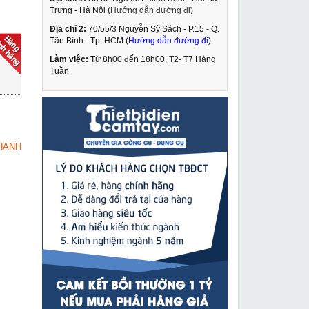
Trưng - Hà Nội (
Hướng dẫn đường đi
)
Địa chỉ 2:
70/55/3 Nguyễn Sỹ Sách - P.15 - Q.
Máy bắn cốt laser
Tân Bình - Tp. HCM (
Hướng dẫn đường đi
)
Bosch GLL 3-80
Làm việc:
Từ 8h00 đến 18h00, T2- T7 Hàng
12,199,000 VNĐ
Tuần
13,250,000 VNĐ
Stator máy xoa tường
MUA NGAY
489,000 VNĐ
HANH
670,000 VNĐ
Máy hàn que Hồng Ký
MUA NGAY
HK 200A
3,349,000 VNĐ
3,500,000 VNĐ
Máy hàn que Jasic
MUA NGAY
ARC 200 R04
3,869,000 VNĐ
4,650,000 VNĐ