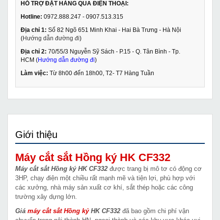
HỖ TRỢ ĐẶT HÀNG QUA ĐIỆN THOẠI:
Hotline:
0972.888.247 - 0907.513.315
Địa chỉ 1:
Số 82 Ngõ 651 Minh Khai - Hai Bà Trưng - Hà Nội
(
Hướng dẫn đường đi
)
Địa chỉ 2:
70/55/3 Nguyễn Sỹ Sách - P.15 - Q. Tân Bình - Tp.
HCM (
Hướng dẫn đường đi
)
Làm việc:
Từ 8h00 đến 18h00, T2- T7 Hàng Tuần
Giới thiệu
Máy cắt sắt Hồng ký HK CF332
Máy cắt sắt Hồng ký HK CF332
được trang bị mô tơ có động cơ
3HP, chạy điện một chiều rất mạnh mẽ và tiện lợi, phù hợp với
các xưởng, nhà máy sản xuất cơ khí, sắt thép hoặc các công
trường xây dựng lớn.
Giá
máy cắt sắt Hồng ký
HK CF332
đã bao gồm chi phí vận