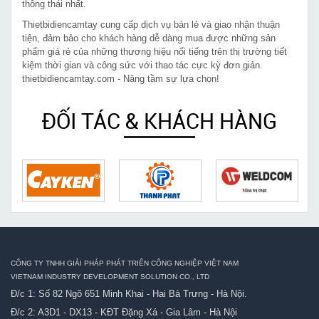
thông thái nhất.
Thietbidiencamtay cung cấp dịch vụ bán lẻ và giao nhận thuận
tiện, đảm bảo cho khách hàng dễ dàng mua được những sản
phẩm giá rẻ của những thương hiệu nổi tiếng trên thị trường tiết
kiệm thời gian và công sức với thao tác cực kỳ đơn giản.
thietbidiencamtay.com - Nâng tầm sự lựa chọn!
ĐỐI TÁC & KHÁCH HÀNG
CÔNG TY TNHH GIẢI PHÁP PHÁT TRIỂN CÔNG NGHIỆP VIỆT NAM
VIETNAM INDUSTRY DEVELOPMENT SOLUTION CO., LTD
Đ/c 1: Số 82 Ngõ 651 Minh Khai - Hai Bà Trưng - Hà Nội.
Đ/c 2: A3D1 - DX13 - KĐT Đặng Xá - Gia Lâm - Hà Nội