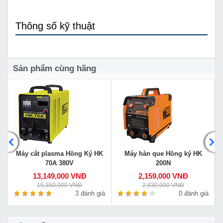
Thông số kỹ thuật
Sản phẩm cùng hãng
Máy cắt plasma Hồng Ký HK
Máy hàn que Hồng ký HK
70A 380V
200N
13,149,000 VNĐ
2,159,000 VNĐ
15,350,000 VNĐ
2,830,000 VNĐ
á
3 đánh giá
0 đánh giá