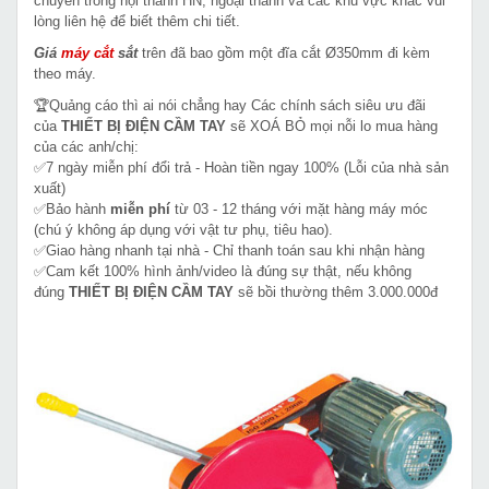
chuyển trong nội thành HN, ngoại thành và các khu vực khác vui
lòng liên hệ để biết thêm chi tiết.
Giá
máy cắt
sắt
trên đã bao gồm một đĩa cắt Ø350mm đi kèm
theo máy.
🏆Quảng cáo thì ai nói chẳng hay Các chính sách siêu ưu đãi
của
THIẾT BỊ ĐIỆN CẦM TAY
sẽ XOÁ BỎ mọi nỗi lo mua hàng
của các anh/chị:
✅7 ngày miễn phí đổi trả - Hoàn tiền ngay 100% (Lỗi của nhà sản
xuất)
✅Bảo hành
miễn phí
từ 03 - 12 tháng với mặt hàng máy móc
(chú ý không áp dụng với vật tư phụ, tiêu hao).
✅Giao hàng nhanh tại nhà - Chỉ thanh toán sau khi nhận hàng
✅Cam kết 100% hình ảnh/video là đúng sự thật, nếu không
đúng
THIẾT BỊ ĐIỆN CẦM TAY
sẽ bồi thường thêm 3.000.000đ