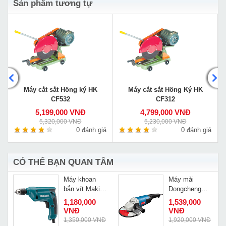
Sản phẩm tương tự
Máy cắt sắt Hồng ký HK
Máy cắt sắt Hồng Ký HK
CF532
CF312
5,199,000 VNĐ
4,799,000 VNĐ
5,320,000 VNĐ
5,230,000 VNĐ
á
0 đánh giá
0 đánh giá
CÓ THỂ BẠN QUAN TÂM
Máy khoan
Máy mài
bắn vít Makita
Dongcheng
6411
S1M-FF-230A
1,180,000
1,539,000
VNĐ
VNĐ
Đ
1,350,000 VNĐ
1,920,000 VNĐ