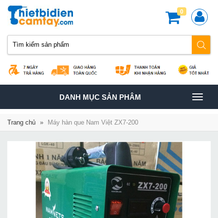
0
TOGGLE
DANH MỤC SẢN PHÂM
NAVIGATION
Trang chủ
»
Máy hàn que Nam Việt ZX7-200