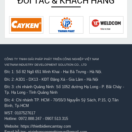
ĐỐI TÁC & KHÁCH HÀNG
CÔNG TY TNHH GIẢI PHÁP PHÁT TRIỂN CÔNG NGHIỆP VIỆT NAM
VIETNAM INDUSTRY DEVELOPMENT SOLUTION CO., LTD
Đ/c 1: Số 82 Ngõ 651 Minh Khai - Hai Bà Trưng - Hà Nội.
Đ/c 2: A3D1 - DX13 - KĐT Đặng Xá - Gia Lâm - Hà Nội
Đ/c 3: chi nhánh Quảng Ninh: Số 1052 đường Hạ Long - P. Bãi Cháy -
Tp. Hạ Long - Tỉnh Quảng Ninh
Đ/c 4: Chi nhánh TP. HCM - 70/55/3 Nguyễn Sỹ Sách, P.15, Q.Tân
Bình, Tp.HCM
MST: 0107527617
Hotline:
0972.888.247
-
0907.513.315
Website:
https://thietbidiencamtay.com
Email hỗ trợ:
giaiphapcongnghiepvn@gmail.com