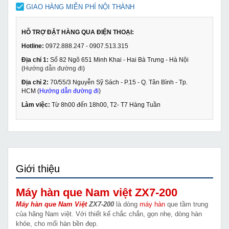
GIAO HÀNG MIỄN PHÍ NỘI THÀNH
HỖ TRỢ ĐẶT HÀNG QUA ĐIỆN THOẠI:
Hotline:
0972.888.247 - 0907.513.315
Địa chỉ 1:
Số 82 Ngõ 651 Minh Khai - Hai Bà Trưng - Hà Nội
(
Hướng dẫn đường đi
)
Địa chỉ 2:
70/55/3 Nguyễn Sỹ Sách - P.15 - Q. Tân Bình - Tp.
HCM (
Hướng dẫn đường đi
)
Làm việc:
Từ 8h00 đến 18h00, T2- T7 Hàng Tuần
Giới thiệu
Máy hàn que Nam việt ZX7-200
Máy hàn que Nam Việt
ZX7-200
là dòng
máy hàn
que tầm trung
của hãng Nam việt. Với thiết kế chắc chắn, gọn nhẹ, dòng hàn
khỏe, cho mối hàn bền đẹp.