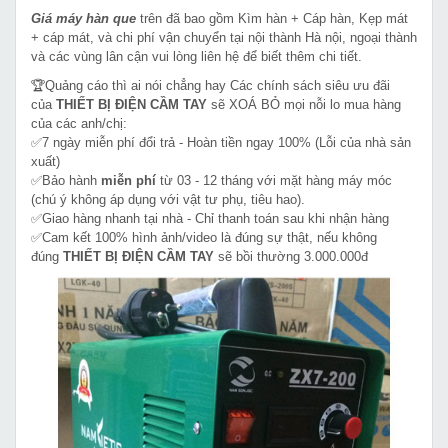
Giá máy hàn que
trên đã bao gồm Kìm hàn + Cáp hàn, Kẹp mát
+ cáp mát, và chi phí vận chuyển tại nội thành Hà nội, ngoại thành
và các vùng lân cận vui lòng liên hệ để biết thêm chi tiết.
🏆Quảng cáo thì ai nói chẳng hay Các chính sách siêu ưu đãi
của
THIẾT BỊ ĐIỆN CẦM TAY
sẽ XOÁ BỎ mọi nỗi lo mua hàng
của các anh/chị:
✅7 ngày miễn phí đổi trả - Hoàn tiền ngay 100% (Lỗi của nhà sản
xuất)
✅Bảo hành
miễn phí
từ 03 - 12 tháng với mặt hàng máy móc
(chú ý không áp dụng với vật tư phụ, tiêu hao).
✅Giao hàng nhanh tại nhà - Chỉ thanh toán sau khi nhận hàng
✅Cam kết 100% hình ảnh/video là đúng sự thật, nếu không
đúng
THIẾT BỊ ĐIỆN CẦM TAY
sẽ bồi thường 3.000.000đ