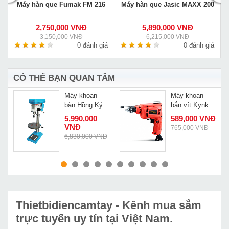
G
Máy hàn que Fumak FM 216
Máy hàn que Jasic MAXX 200
2,750,000 VNĐ
5,890,000 VNĐ
3,150,000 VNĐ
6,215,000 VNĐ
á
0 đánh giá
0 đánh giá
CÓ THỂ BẠN QUAN TÂM
Máy khoan
Máy khoan
bàn Hồng Ký
bắn vít Kynko
HK KT14
J1Z-KD55-6
5,990,000
589,000 VNĐ
VNĐ
765,000 VNĐ
6,830,000 VNĐ
MUA NGAY
MUA NGAY
Thietbidiencamtay
- Kênh mua sắm
trực tuyến uy tín tại Việt Nam.