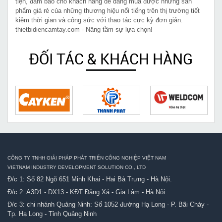
tiện, đảm bảo cho khách hàng dễ dàng mua được những sản
phẩm giá rẻ của những thương hiệu nổi tiếng trên thị trường tiết
kiệm thời gian và công sức với thao tác cực kỳ đơn giản.
thietbidiencamtay.com - Nâng tầm sự lựa chọn!
ĐỐI TÁC & KHÁCH HÀNG
CÔNG TY TNHH GIẢI PHÁP PHÁT TRIỂN CÔNG NGHIỆP VIỆT NAM
VIETNAM INDUSTRY DEVELOPMENT SOLUTION CO., LTD
Đ/c 1: Số 82 Ngõ 651 Minh Khai - Hai Bà Trưng - Hà Nội.
Đ/c 2: A3D1 - DX13 - KĐT Đặng Xá - Gia Lâm - Hà Nội
Đ/c 3: chi nhánh Quảng Ninh: Số 1052 đường Hạ Long - P. Bãi Cháy -
Tp. Hạ Long - Tỉnh Quảng Ninh