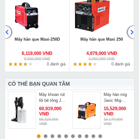
Máy hàn que Maxi-250D
Máy hàn que Maxi 250
6,119,000 VNĐ
4,879,000 VNĐ
6,930,000 VNĐ
6,050,000 VNĐ
á
0 đánh giá
0 đánh giá
CÓ THỂ BẠN QUAN TÂM
Máy khoan rút
Máy hàn mig
lõi bê tông JD
Jasic Mig-
Power DF-
250F N253
60,919,000
15,529,000
14MD
VNĐ
VNĐ
68,320,000
16,170,000
VNĐ
VNĐ
MUA NGAY
MUA NGAY