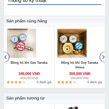
Thông số kỹ thuật
Sản phẩm cùng hãng
Đồng hồ khí Gas Tanaka
Đồng hồ khí Oxy Tanaka
Venus
349,000 VNĐ
359,000 VNĐ
499,000 VNĐ
490,000 VNĐ
á
0 đánh giá
0 đánh giá
Sản phẩm tương tự