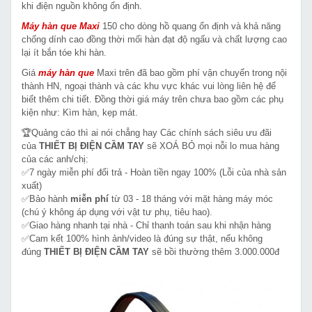
khi điện nguồn không ổn định.
Máy hàn que Maxi
150 cho dòng hồ quang ổn định và khả năng
chống dính cao đồng thời mối hàn đạt độ ngấu và chất lượng cao
lại ít bắn tóe khi hàn.
Giá
máy hàn que
Maxi trên đã bao gồm phí vận chuyển trong nội
thành HN, ngoại thành và các khu vực khác vui lòng liên hệ để
biết thêm chi tiết. Đồng thời giá máy trên chưa bao gồm các phụ
kiện như: Kìm hàn, kẹp mát.
🏆Quảng cáo thì ai nói chẳng hay Các chính sách siêu ưu đãi
của
THIẾT BỊ ĐIỆN CẦM TAY
sẽ XOÁ BỎ mọi nỗi lo mua hàng
của các anh/chị:
✅7 ngày miễn phí đổi trả - Hoàn tiền ngay 100% (Lỗi của nhà sản
xuất)
✅Bảo hành
miễn phí
từ 03 - 18 tháng với mặt hàng máy móc
(chú ý không áp dụng với vật tư phụ, tiêu hao).
✅Giao hàng nhanh tại nhà - Chỉ thanh toán sau khi nhận hàng
✅Cam kết 100% hình ảnh/video là đúng sự thật, nếu không
đúng
THIẾT BỊ ĐIỆN CẦM TAY
sẽ bồi thường thêm 3.000.000đ