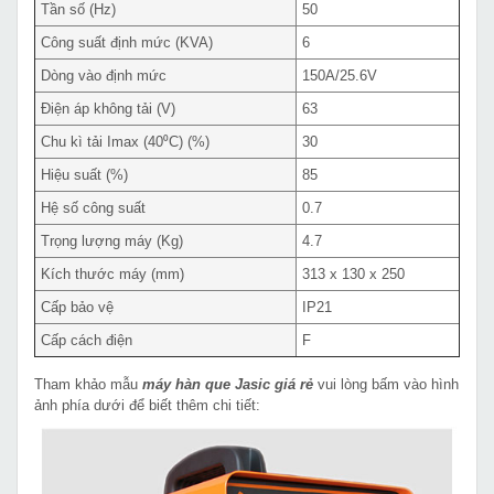
Tần số (Hz)
50
Công suất định mức (KVA)
6
Dòng vào định mức
150A/25.6V
Điện áp không tải (V)
63
Chu kì tải Imax (40⁰C) (%)
30
Hiệu suất (%)
85
Hệ số công suất
0.7
Trọng lượng máy (Kg)
4.7
Kích thước máy (mm)
313 x 130 x 250
Cấp bảo vệ
IP21
Cấp cách điện
F
Tham khảo mẫu
máy hàn que Jasic giá rẻ
vui lòng bấm vào hình
ảnh phía dưới để biết thêm chi tiết: