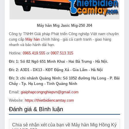
Máy hàn Mig Jasic Mig-250 J04
Công ty TNHH Giải pháp Phát triển Công nghiệp Việt nam chuyên
cung cấp
Máy hàn
chính hãng - giá cả cạnh tranh - giao hàng
nhanh và bảo hành dài hạn.
Hotline:
0965.419.555
or
0907.513.315
Đ/c 1: Số 82 Ngõ 651 Minh Khai - Hai Bà Trưng - Hà Nội.
Đ/c 2: A3D1 - DX13 - KĐT Đặng Xá - Gia Lâm - Hà Nội
Đ/c 3: chi nhánh Quảng Ninh: Số 1052 đường Hạ Long - P. Bãi
Cháy - Tp. Hạ Long - Tỉnh Quảng Ninh
Email:
giaiphapcongnghiepvn@gmail.com
Website:
https://thietbidiencamtay.com
Đánh giá & Bình luận
Chia sẻ nhận xét của bạn về Máy hàn Mig Hồng Ký