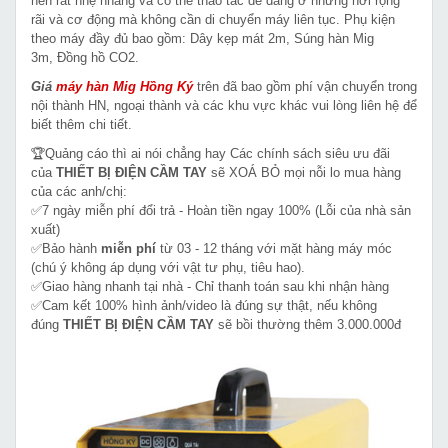
nên rất nhẹ nhàng và có thể thao tác dễ dàng ở những nơi rộng
rãi và cơ động mà không cần di chuyển máy liên tục. Phụ kiện
theo máy đầy đủ bao gồm: Dây kẹp mát 2m, Súng hàn Mig
3m, Đồng hồ CO2.
Giá
máy hàn Mig
Hồng Ký
trên đã bao gồm phí vận chuyển trong
nội thành HN, ngoại thành và các khu vực khác vui lòng liên hệ để
biết thêm chi tiết.
🏆Quảng cáo thì ai nói chẳng hay Các chính sách siêu ưu đãi
của
THIẾT BỊ ĐIỆN CẦM TAY
sẽ XOÁ BỎ mọi nỗi lo mua hàng
của các anh/chị:
✅7 ngày miễn phí đổi trả - Hoàn tiền ngay 100% (Lỗi của nhà sản
xuất)
✅Bảo hành
miễn phí
từ 03 - 12 tháng với mặt hàng máy móc
(chú ý không áp dụng với vật tư phụ, tiêu hao).
✅Giao hàng nhanh tại nhà - Chỉ thanh toán sau khi nhận hàng
✅Cam kết 100% hình ảnh/video là đúng sự thật, nếu không
đúng
THIẾT BỊ ĐIỆN CẦM TAY
sẽ bồi thường thêm 3.000.000đ