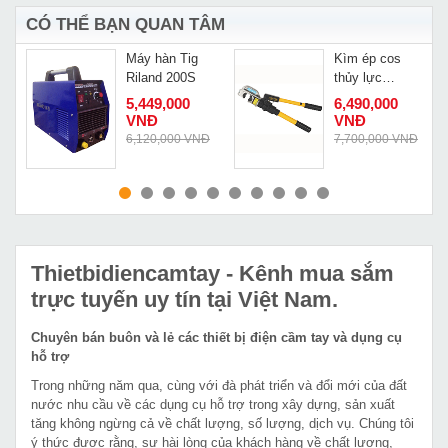
CÓ THỂ BẠN QUAN TÂM
c
Máy hàn Tig
Kìm ép cos
Riland 200S
thủy lực
Changyou EP-
Đ
5,449,000
6,490,000
430
VNĐ
VNĐ
6,120,000 VNĐ
7,700,000 VNĐ
MUA NGAY
MUA NGAY
Thietbidiencamtay
- Kênh mua sắm
trực tuyến uy tín tại Việt Nam.
Chuyên bán buôn và lẻ các thiết bị điện cầm tay và dụng cụ
hỗ trợ
Trong những năm qua, cùng với đà phát triển và đổi mới của đất
nước nhu cầu về các dụng cụ hỗ trợ trong xây dựng, sản xuất
tăng không ngừng cả về chất lượng, số lượng, dịch vụ. Chúng tôi
ý thức được rằng, sự hài lòng của khách hàng về chất lượng,