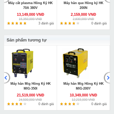
Máy cắt plasma Hồng Ký HK
Máy hàn que Hồng ký HK
70A 380V
200N
13,149,000 VNĐ
2,159,000 VNĐ
15,350,000 VNĐ
2,830,000 VNĐ
á
3 đánh giá
0 đánh giá
Sản phẩm tương tự
Máy hàn Mig Hồng Ký HK
Máy hàn Mig Hồng Ký HK
MIG-350I
MIG-200Y
21,519,000 VNĐ
10,349,000 VNĐ
24,500,000 VNĐ
12,215,000 VNĐ
á
0 đánh giá
0 đánh giá