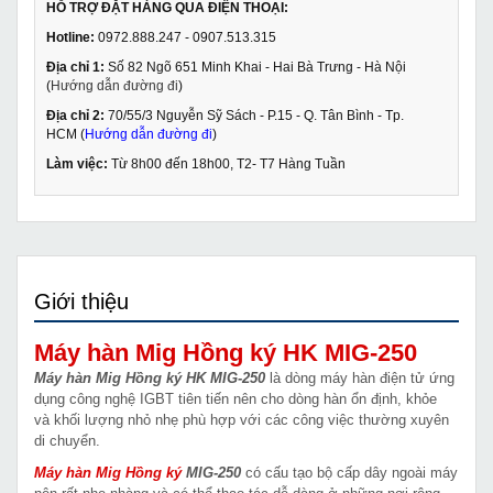
HỖ TRỢ ĐẶT HÀNG QUA ĐIỆN THOẠI:
Hotline:
0972.888.247 - 0907.513.315
Địa chỉ 1:
Số 82 Ngõ 651 Minh Khai - Hai Bà Trưng - Hà Nội
(
Hướng dẫn đường đi
)
Địa chỉ 2:
70/55/3 Nguyễn Sỹ Sách - P.15 - Q. Tân Bình - Tp.
HCM (
Hướng dẫn đường đi
)
Làm việc:
Từ 8h00 đến 18h00, T2- T7 Hàng Tuần
Giới thiệu
Máy hàn Mig Hồng ký HK MIG-250
Máy hàn Mig Hồng ký HK MIG-250
là dòng máy hàn điện tử ứng
dụng công nghệ IGBT tiên tiến nên cho dòng hàn ổn định, khỏe
và khối lượng nhỏ nhẹ phù hợp với các công việc thường xuyên
di chuyển.
Máy hàn Mig Hồng ký
MIG-250
có cấu tạo bộ cấp dây ngoài máy