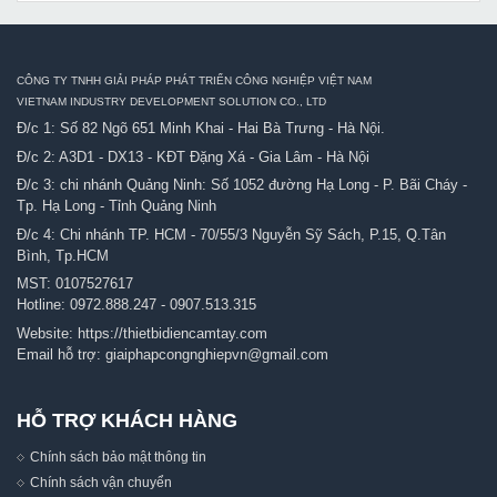
CÔNG TY TNHH GIẢI PHÁP PHÁT TRIỂN CÔNG NGHIỆP VIỆT NAM
VIETNAM INDUSTRY DEVELOPMENT SOLUTION CO., LTD
Đ/c 1: Số 82 Ngõ 651 Minh Khai - Hai Bà Trưng - Hà Nội.
Đ/c 2: A3D1 - DX13 - KĐT Đặng Xá - Gia Lâm - Hà Nội
Đ/c 3: chi nhánh Quảng Ninh: Số 1052 đường Hạ Long - P. Bãi Cháy -
Tp. Hạ Long - Tỉnh Quảng Ninh
Đ/c 4: Chi nhánh TP. HCM - 70/55/3 Nguyễn Sỹ Sách, P.15, Q.Tân
Bình, Tp.HCM
MST: 0107527617
Hotline:
0972.888.247
-
0907.513.315
Website:
https://thietbidiencamtay.com
Email hỗ trợ:
giaiphapcongnghiepvn@gmail.com
HỖ TRỢ KHÁCH HÀNG
Chính sách bảo mật thông tin
Chính sách vận chuyển