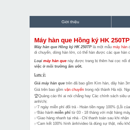
Giới thiệu
Máy hàn que Hồng ký HK 250TP
Máy hàn que Hồng ký HK 250TP
là một mẫu
máy hàn
đ
di chuyển, dòng hàn lớn, có thể hàn được các que hàn 
Loại
máy hàn que
này được trang bị thêm hai cọc nối 
việc ở môi trường ẩm ướt.
Lưu ý:
Giá máy hàn que
trên đã bao gồm Kìm hàn, dây hàn 3m
Giá trên bao gồm
vận chuyển
trong nội thành Hà nội. Ngoạ
🏆Quảng cáo thì ai nói chẳng hay Các chính sách siêu 
anh/chị:
✅7 ngày miễn phí đổi trả - Hoàn tiền ngay 100% (Lỗi của
✅Bảo hành
miễn phí
từ 03 - 18 tháng với mặt hàng máy
✅Giao hàng nhanh tại nhà - Chỉ thanh toán sau khi nhận
✅Cam kết 100% hình ảnh/video là đúng sự thật, nếu k