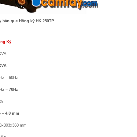
 hàn que Hồng ký HK 250TP
ng Ký
KVA
KVA
Hz – 60Hz
Hz – 70Hz
0%
6 – 4.0 mm
8x303x360 mm