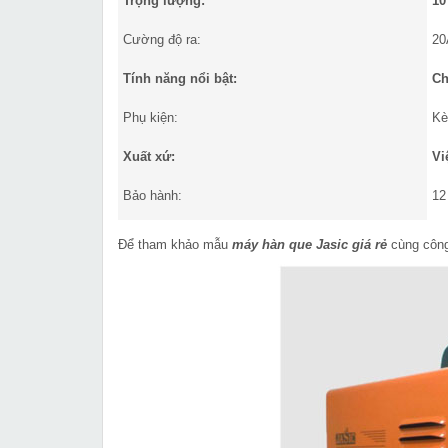
Trọng lượng:
10
Cường độ ra:
20
Tính năng nổi bật:
Ch
Phụ kiện:
Kè
Xuất xứ:
Vi
Bảo hành:
12
Để tham khảo mẫu
máy hàn que Jasic giá rẻ
cùng công 