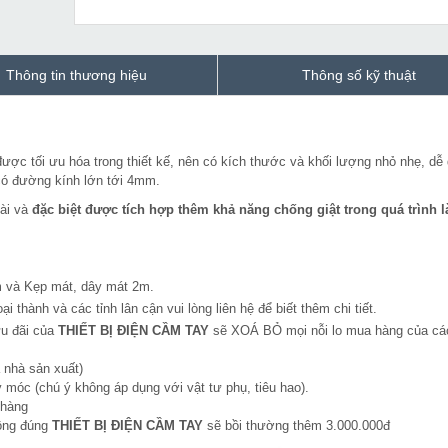
Thông tin thương hiệu
Thông số kỹ thuật
ược tối ưu hóa trong thiết kế, nên có kích thước và khối lượng nhỏ nhẹ, dễ
có đường kính lớn tới 4mm.
dài và
đặc biệt được tích hợp thêm khả năng chống giật trong quá trình 
 và Kẹp mát, dây mát 2m.
i thành và các tỉnh lân cận vui lòng liên hệ để biết thêm chi tiết.
ưu đãi của
THIẾT BỊ ĐIỆN CẦM TAY
sẽ XOÁ BỎ mọi nỗi lo mua hàng của cá
 nhà sản xuất)
 móc (chú ý không áp dụng với vật tư phụ, tiêu hao).
 hàng
hông đúng
THIẾT BỊ ĐIỆN CẦM TAY
sẽ bồi thường thêm 3.000.000đ