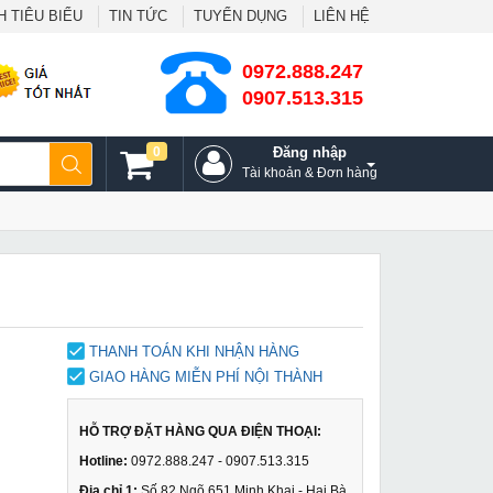
 TIÊU BIỂU
TIN TỨC
TUYỂN DỤNG
LIÊN HỆ
0972.888.247
0907.513.315
0
Đăng nhập
Tài khoản & Đơn hàng
THANH TOÁN KHI NHẬN HÀNG
GIAO HÀNG MIỄN PHÍ NỘI THÀNH
HỖ TRỢ ĐẶT HÀNG QUA ĐIỆN THOẠI:
Hotline:
0972.888.247 - 0907.513.315
Địa chỉ 1:
Số 82 Ngõ 651 Minh Khai - Hai Bà