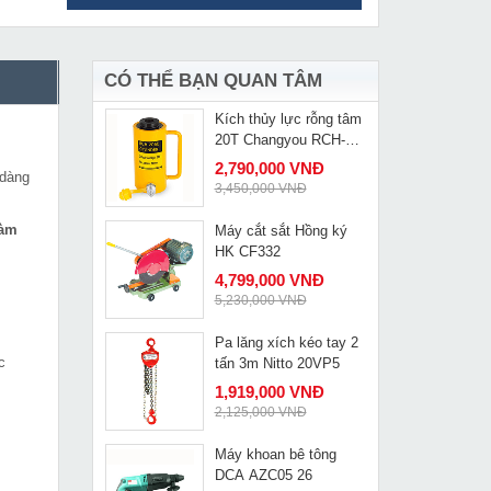
Mũi khoan rút lõi bê
MUA NGAY
tông 3 đoạn
Liên hệ
CÓ THỂ BẠN QUAN TÂM
Kích thủy lực rỗng tâm
MUA NGAY
20T Changyou RCH-
2050
2,790,000 VNĐ
 dàng
3,450,000 VNĐ
làm
Máy cắt sắt Hồng ký
MUA NGAY
HK CF332
4,799,000 VNĐ
5,230,000 VNĐ
Pa lăng xích kéo tay 2
MUA NGAY
c
tấn 3m Nitto 20VP5
1,919,000 VNĐ
2,125,000 VNĐ
Máy khoan bê tông
MUA NGAY
DCA AZC05 26