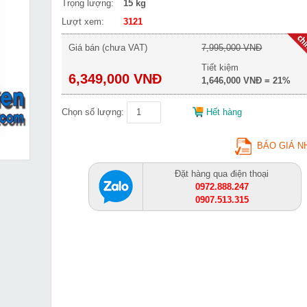
Trọng lượng:
15 kg
Lượt xem:
3121
Giá bán (chưa VAT)
7,995,000 VNĐ
Tiết kiệm
6,349,000 VNĐ
1,646,000 VNĐ = 21%
Chọn số lượng:
Hết hàng
BÁO GIÁ N
Đặt hàng qua điện thoại
0972.888.247
0907.513.315