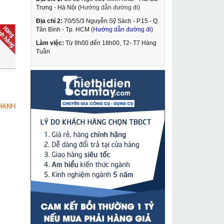
Trưng - Hà Nội (
Hướng dẫn đường đi
)
Địa chỉ 2:
70/55/3 Nguyễn Sỹ Sách - P.15 - Q.
Máy hàn que Oshima
Tân Bình - Tp. HCM (
Hướng dẫn đường đi
)
Mos 250
Làm việc:
Từ 8h00 đến 18h00, T2- T7 Hàng
3,100,000 VNĐ
Tuần
3,450,000 VNĐ
Mũi khoan rút lõi điều
MUA NGAY
hòa lắp máy khoan
thường D63
579,000 VNĐ
HANH
955,000 VNĐ
Máy khoan từ Kamiko
MUA NGAY
DJC30-E điều chỉnh tốc
độ
4,990,000 VNĐ
5,690,000 VNĐ
Máy hút bụi DCA
MUA NGAY
AVC15
1,879,000 VNĐ
2,390,000 VNĐ