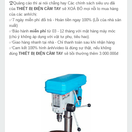
🏆Quảng cáo thì ai nói chẳng hay Các chính sách siêu ưu đãi
của
THIẾT BỊ ĐIỆN CẦM TAY
sẽ XOÁ BỎ mọi nỗi lo mua hàng
của các anh/chị:
✅7 ngày miễn phí đổi trả - Hoàn tiền ngay 100% (Lỗi của nhà sản
xuất)
✅Bảo hành
miễn phí
từ 03 - 12 tháng với mặt hàng máy móc
(chú ý không áp dụng với vật tư phụ, tiêu hao).
✅Giao hàng nhanh tại nhà - Chỉ thanh toán sau khi nhận hàng
✅Cam kết 100% hình ảnh/video là đúng sự thật, nếu không
đúng
THIẾT BỊ ĐIỆN CẦM TAY
sẽ bồi thường thêm 3.000.000đ