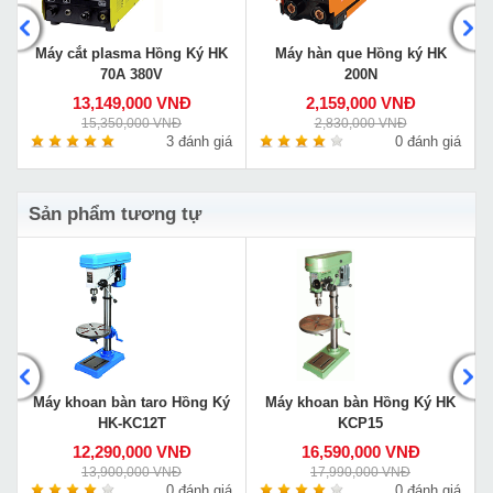
Máy cắt plasma Hồng Ký HK
Máy hàn que Hồng ký HK
70A 380V
200N
13,149,000 VNĐ
2,159,000 VNĐ
15,350,000 VNĐ
2,830,000 VNĐ
á
3 đánh giá
0 đánh giá
Sản phẩm tương tự
Máy khoan bàn taro Hồng Ký
Máy khoan bàn Hồng Ký HK
HK-KC12T
KCP15
12,290,000 VNĐ
16,590,000 VNĐ
13,900,000 VNĐ
17,990,000 VNĐ
á
0 đánh giá
0 đánh giá