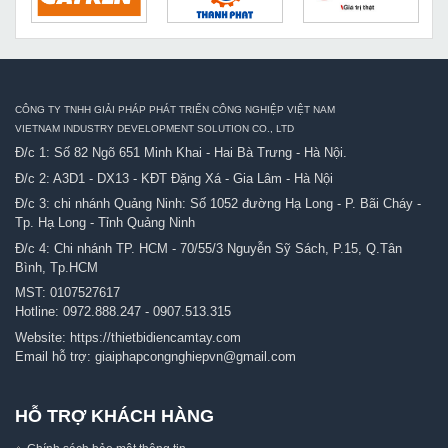
CÔNG TY TNHH GIẢI PHÁP PHÁT TRIỂN CÔNG NGHIỆP VIỆT NAM
VIETNAM INDUSTRY DEVELOPMENT SOLUTION CO., LTD
Đ/c 1: Số 82 Ngõ 651 Minh Khai - Hai Bà Trưng - Hà Nội.
Đ/c 2: A3D1 - DX13 - KĐT Đặng Xá - Gia Lâm - Hà Nội
Đ/c 3: chi nhánh Quảng Ninh: Số 1052 đường Hạ Long - P. Bãi Cháy -
Tp. Hạ Long - Tỉnh Quảng Ninh
Đ/c 4: Chi nhánh TP. HCM - 70/55/3 Nguyễn Sỹ Sách, P.15, Q.Tân
Bình, Tp.HCM
MST: 0107527617
Hotline:
0972.888.247
-
0907.513.315
Website:
https://thietbidiencamtay.com
Email hỗ trợ:
giaiphapcongnghiepvn@gmail.com
HỖ TRỢ KHÁCH HÀNG