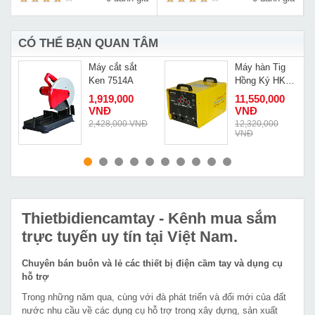
CÓ THỂ BẠN QUAN TÂM
Máy cắt sắt
Máy hàn Tig
Ken 7514A
Hồng Ký HK
TIG 200
1,919,000
11,550,000
AC/DC
VNĐ
VNĐ
2,428,000 VNĐ
12,320,000
VNĐ
MUA NGAY
MUA NGAY
Thietbidiencamtay
- Kênh mua sắm
trực tuyến uy tín tại Việt Nam.
Chuyên bán buôn và lẻ các thiết bị điện cầm tay và dụng cụ
hỗ trợ
Trong những năm qua, cùng với đà phát triển và đổi mới của đất
nước nhu cầu về các dụng cụ hỗ trợ trong xây dựng, sản xuất