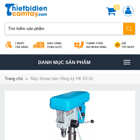
0
TOGGLE
DANH MỤC SẢN PHÂM
NAVIGATION
Trang chủ
»
Máy khoan bàn Hồng ký HK KC10