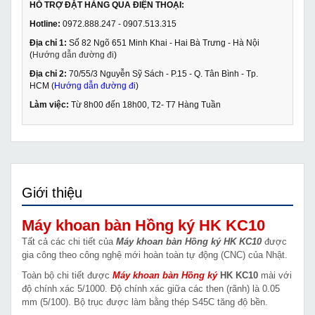
HỖ TRỢ ĐẶT HÀNG QUA ĐIỆN THOẠI:
Hotline:
0972.888.247 - 0907.513.315
Địa chỉ 1:
Số 82 Ngõ 651 Minh Khai - Hai Bà Trưng - Hà Nội
(
Hướng dẫn đường đi
)
Địa chỉ 2:
70/55/3 Nguyễn Sỹ Sách - P.15 - Q. Tân Bình - Tp.
HCM (
Hướng dẫn đường đi
)
Làm việc:
Từ 8h00 đến 18h00, T2- T7 Hàng Tuần
Giới thiệu
Máy khoan bàn Hồng ký HK KC10
Tất cả các chi tiết của
Máy khoan bàn Hồng ký HK KC10
được
gia công theo công nghệ mới hoàn toàn tự động (CNC) của Nhật.
Toàn bộ chi tiết được
Máy khoan bàn Hồng ký
HK KC10
mài với
độ chính xác 5/1000. Độ chính xác giữa các then (rãnh) là 0.05
mm (5/100). Bộ trục được làm bằng thép S45C tăng độ bền.