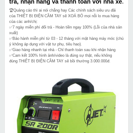
tra, nhận hàng và thanh toán với nhà xe
.
🏆Quảng cáo thì ai nói chẳng hay Các chính sách siêu ưu đãi
của THIẾT BỊ ĐIỆN CẦM TAY sẽ XOÁ BỎ mọi nỗi lo mua hàng
của các anh/chị:
✅7 ngày miễn phí đổi trả - Hoàn tiền ngay 100% (Lỗi của nhà sản
xuất)
✅Bảo hành miễn phí từ 03 - 12 tháng với mặt hàng máy móc (chú
ý không áp dụng với vật tư phụ, tiêu hao).
✅Giao hàng nhanh tại nhà - Chỉ thanh toán sau khi nhận hàng
✅Cam kết 100% hình ảnh/video là đúng sự thật, nếu không
đúng THIẾT BỊ ĐIỆN CẦM TAY sẽ bồi thường 3.000.000đ.