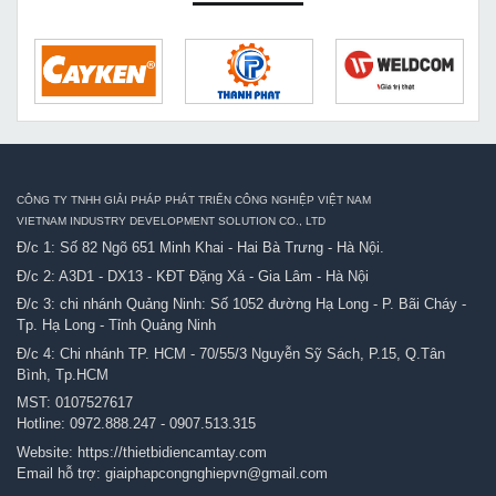
CÔNG TY TNHH GIẢI PHÁP PHÁT TRIỂN CÔNG NGHIỆP VIỆT NAM
VIETNAM INDUSTRY DEVELOPMENT SOLUTION CO., LTD
Đ/c 1: Số 82 Ngõ 651 Minh Khai - Hai Bà Trưng - Hà Nội.
Đ/c 2: A3D1 - DX13 - KĐT Đặng Xá - Gia Lâm - Hà Nội
Đ/c 3: chi nhánh Quảng Ninh: Số 1052 đường Hạ Long - P. Bãi Cháy -
Tp. Hạ Long - Tỉnh Quảng Ninh
Đ/c 4: Chi nhánh TP. HCM - 70/55/3 Nguyễn Sỹ Sách, P.15, Q.Tân
Bình, Tp.HCM
MST: 0107527617
Hotline:
0972.888.247
-
0907.513.315
Website:
https://thietbidiencamtay.com
Email hỗ trợ:
giaiphapcongnghiepvn@gmail.com