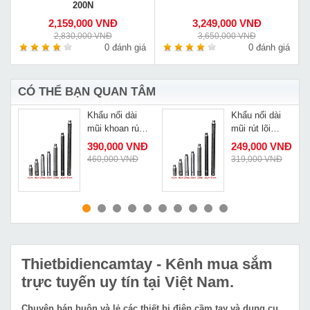
200N
2,159,000 VNĐ
3,249,000 VNĐ
2,830,000 VNĐ
3,650,000 VNĐ
á
0 đánh giá
0 đánh giá
CÓ THỂ BẠN QUAN TÂM
Khẩu nối dài
Khẩu nối dài
mũi khoan rút
mũi rút lõi
lõi 1m
50cm
Đ
390,000 VNĐ
249,000 VNĐ
460,000 VNĐ
319,000 VNĐ
MUA NGAY
MUA NGAY
Thietbidiencamtay
- Kênh mua sắm
trực tuyến uy tín tại Việt Nam.
Chuyên bán buôn và lẻ các thiết bị điện cầm tay và dụng cụ