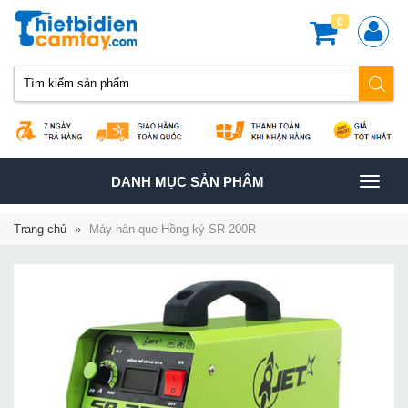
0
TOGGLE
DANH MỤC SẢN PHÂM
NAVIGATION
Trang chủ
»
Máy hàn que Hồng ký SR 200R