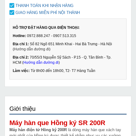
THANH TOÁN KHI NHẬN HÀNG
GIAO HÀNG MIỄN PHÍ NỘI THÀNH
HỖ TRỢ ĐẶT HÀNG QUA ĐIỆN THOẠI:
Hotline:
0972.888.247 - 0907.513.315
Địa chỉ 1:
Số 82 Ngõ 651 Minh Khai - Hai Bà Trưng - Hà Nội
(
Hướng dẫn đường đi
)
Địa chỉ 2:
70/55/3 Nguyễn Sỹ Sách - P.15 - Q. Tân Bình - Tp.
HCM (
Hướng dẫn đường đi
)
Làm việc:
Từ 8h00 đến 18h00, T2- T7 Hàng Tuần
Giới thiệu
Máy hàn que Hồng ký SR 200R
Máy hàn điện tử Hồng ký 200R
là dòng máy hàn que xách tay
mới nhất của Hồng ký được thiết kế nhằm phục vụ các xưởng