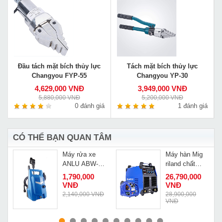
Đầu tách mặt bích thủy lực
Tách mặt bích thủy lực
Changyou FYP-55
Changyou YP-30
4,629,000 VNĐ
3,949,000 VNĐ
5,880,000 VNĐ
5,200,000 VNĐ
0 đánh giá
1 đánh giá
CÓ THỂ BẠN QUAN TÂM
Máy rửa xe
Máy hàn Mig
ANLU ABW-
riland chất
VAJ-70
lượng cao
1,790,000
26,790,000
-
NBC-500GF
VNĐ
VNĐ
2,140,000 VNĐ
28,900,000
VNĐ