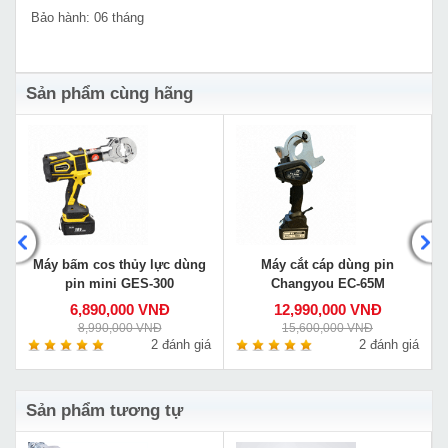
Bảo hành: 06 tháng
Sản phẩm cùng hãng
Máy bấm cos thủy lực dùng
Máy cắt cáp dùng pin
pin mini GES-300
Changyou EC-65M
6,890,000 VNĐ
12,990,000 VNĐ
8,990,000 VNĐ
15,600,000 VNĐ
á
2 đánh giá
2 đánh giá
Sản phẩm tương tự