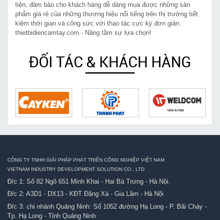
tiện, đảm bảo cho khách hàng dễ dàng mua được những sản
phẩm giá rẻ của những thương hiệu nổi tiếng trên thị trường tiết
kiệm thời gian và công sức với thao tác cực kỳ đơn giản.
thietbidiencamtay.com - Nâng tầm sự lựa chọn!
ĐỐI TÁC & KHÁCH HÀNG
CÔNG TY TNHH GIẢI PHÁP PHÁT TRIỂN CÔNG NGHIỆP VIỆT NAM
VIETNAM INDUSTRY DEVELOPMENT SOLUTION CO., LTD
Đ/c 1: Số 82 Ngõ 651 Minh Khai - Hai Bà Trưng - Hà Nội.
Đ/c 2: A3D1 - DX13 - KĐT Đặng Xá - Gia Lâm - Hà Nội
Đ/c 3: chi nhánh Quảng Ninh: Số 1052 đường Hạ Long - P. Bãi Cháy -
Tp. Hạ Long - Tỉnh Quảng Ninh