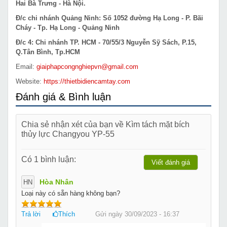
Hai Bà Trưng - Hà Nội.
Đ/c chi nhánh Quảng Ninh: Số 1052 đường Hạ Long - P. Bãi
Cháy - Tp. Hạ Long - Quảng Ninh
Đ/c 4: Chi nhánh TP. HCM - 70/55/3 Nguyễn Sỹ Sách, P.15,
Q.Tân Bình, Tp.HCM
Email:
giaiphapcongnghiepvn@gmail.com
Website:
https://thietbidiencamtay.com
Đánh giá & Bình luận
Chia sẻ nhận xét của bạn về Kìm tách mặt bích
thủy lực Changyou YP-55
Có 1 bình luận:
Viết đánh giá
Hòa Nhân
HN
Loại này có sẵn hàng không bạn?
Trả lời
Thích
Gửi ngày 30/09/2023 - 16:37