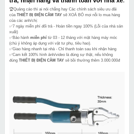
tra, nhận hàng và thanh toán với nhà xe
.
🏆Quảng cáo thì ai nói chẳng hay Các chính sách siêu ưu đãi
của
THIẾT BỊ ĐIỆN CẦM TAY
sẽ XOÁ BỎ mọi nỗi lo mua hàng
của các anh/chị:
✅7 ngày miễn phí đổi trả - Hoàn tiền ngay 100% (Lỗi của nhà sản
xuất)
✅Bảo hành
miễn phí
từ 03 - 12 tháng với mặt hàng máy móc
(chú ý không áp dụng với vật tư phụ, tiêu hao).
✅Giao hàng nhanh tại nhà - Chỉ thanh toán sau khi nhận hàng
✅Cam kết 100% hình ảnh/video là đúng sự thật, nếu không
đúng
THIẾT BỊ ĐIỆN CẦM TAY
sẽ bồi thường thêm 3.000.000đ