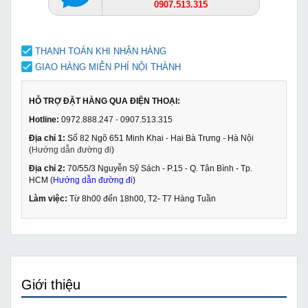
0907.513.315
THANH TOÁN KHI NHẬN HÀNG
GIAO HÀNG MIỄN PHÍ NỘI THÀNH
HỖ TRỢ ĐẶT HÀNG QUA ĐIỆN THOẠI:
Hotline:
0972.888.247 - 0907.513.315
Địa chỉ 1:
Số 82 Ngõ 651 Minh Khai - Hai Bà Trưng - Hà Nội
(
Hướng dẫn đường đi
)
Địa chỉ 2:
70/55/3 Nguyễn Sỹ Sách - P.15 - Q. Tân Bình - Tp.
HCM (
Hướng dẫn đường đi
)
Làm việc:
Từ 8h00 đến 18h00, T2- T7 Hàng Tuần
Giới thiệu