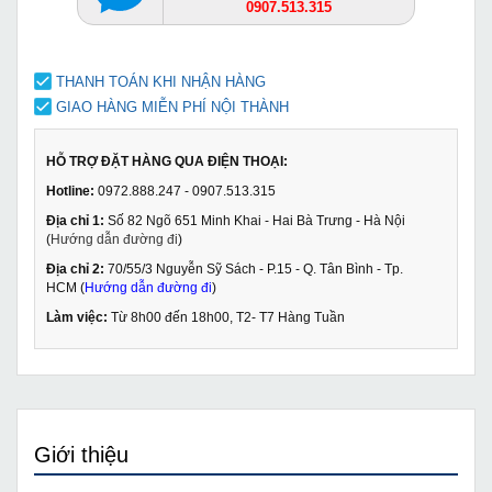
0907.513.315
THANH TOÁN KHI NHẬN HÀNG
GIAO HÀNG MIỄN PHÍ NỘI THÀNH
HỖ TRỢ ĐẶT HÀNG QUA ĐIỆN THOẠI:
Hotline:
0972.888.247 - 0907.513.315
Địa chỉ 1:
Số 82 Ngõ 651 Minh Khai - Hai Bà Trưng - Hà Nội
(
Hướng dẫn đường đi
)
Địa chỉ 2:
70/55/3 Nguyễn Sỹ Sách - P.15 - Q. Tân Bình - Tp.
HCM (
Hướng dẫn đường đi
)
Làm việc:
Từ 8h00 đến 18h00, T2- T7 Hàng Tuần
Giới thiệu