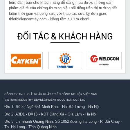
tiện, đảm bảo cho khách hàng dễ dàng mua được những sản
phẩm giá rẻ của những thương hiệu nổi tiếng trên thị trường tiết
kiệm thời gian và công sức với thao tác cực kỳ đơn giản.
thietbidiencamtay.com - Nâng tầm sự lựa chọn!
ĐỐI TÁC & KHÁCH HÀNG
CÔNG TY TNHH GIẢI PHÁP PHÁT TRIỂN CÔNG NGHIỆP VIỆT NAM
VIETNAM INDUSTRY DEVELOPMENT SOLUTION CO., LTD
Đ/c 1: Số 82 Ngõ 651 Minh Khai - Hai Bà Trưng - Hà Nội.
Đ/c 2: A3D1 - DX13 - KĐT Đặng Xá - Gia Lâm - Hà Nội
Đ/c 3: chi nhánh Quảng Ninh: Số 1052 đường Hạ Long - P. Bãi Cháy -
Tp. Hạ Long - Tỉnh Quảng Ninh