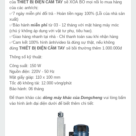
của
THIẾT BỊ ĐIỆN CẦM TAY
sẽ XOÁ BỎ mọi nỗi lo mua hàng
của các anh/chị:
✅7 ngày miễn phí đổi trả - Hoàn tiền ngay 100% (Lỗi của nhà sản
xuất)
✅Bảo hành
miễn phí
từ 03 - 12 tháng với mặt hàng máy móc
(chú ý không áp dụng với vật tư phụ, tiêu hao).
✅Giao hàng nhanh tại nhà - Chỉ thanh toán sau khi nhận hàng
✅Cam kết 100% hình ảnh/video là đúng sự thật, nếu không
đúng
THIẾT BỊ ĐIỆN CẦM TAY
sẽ bồi thường thêm 1.000.000đ
Thông số kỹ thuật:
Công suất: 150 W
Nguồn điện: 220V - 50 Hz
Mặt giấy giáp: 110 x 100 mm
Tốc độ không tải: 12.000 vòng/phút
Bảo hành: 06 tháng
Để tham khảo các
dòng máy khác của Dongcheng
vui lòng bấm
vào hình ảnh đại diện dưới để biết thêm chi tiết: