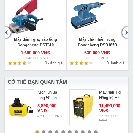
Máy đánh giấy ráp tăng
Máy chà nhám rung
Dongcheng DST610
Dongcheng DSB185B
1,699,000 VNĐ
639,000 VNĐ
2,248,000 VNĐ
869,000 VNĐ
á
0 đánh giá
0 đánh giá
CÓ THỂ BẠN QUAN TÂM
Kích lùn đa
Máy hàn Tig
tầng 50 tấn
Hồng ký HK
Changyou
TIG 315I
Đ
3,890,000
11,490,000
FPY-50D
VNĐ
VNĐ
Đ
4,510,000 VNĐ
13,200,000
VNĐ