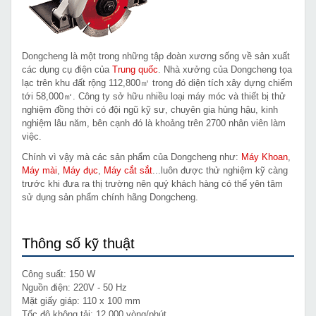
Dongcheng là một trong những tập đoàn xương sống về sản xuất
các dụng cụ điện của
Trung quốc
. Nhà xưởng của Dongcheng tọa
lạc trên khu đất rộng 112,800㎡ trong đó diện tích xây dựng chiếm
tới 58,000㎡. Công ty sở hữu nhiều loại máy móc và thiết bị thử
nghiệm đồng thời có đội ngũ kỹ sư, chuyên gia hùng hậu, kinh
nghiệm lâu năm, bên cạnh đó là khoảng trên 2700 nhân viên làm
việc.
Chính vì vậy mà các sản phẩm của Dongcheng như:
Máy Khoan
,
Máy mài
,
Máy đục
,
Máy cắt sắt
...luôn được thử nghiệm kỹ càng
trước khi đưa ra thị trường nên quý khách hàng có thể yên tâm
sử dụng sản phẩm chính hãng Dongcheng.
Thông số kỹ thuật
Công suất: 150 W
Nguồn điện: 220V - 50 Hz
Mặt giấy giáp: 110 x 100 mm
Tốc độ không tải: 12.000 vòng/phút