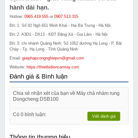
hành dài hạn.
Hotline:
0965.419.555
or
0907.513.315
Đ/c 1: Số 82 Ngõ 651 Minh Khai - Hai Bà Trưng - Hà Nội.
Đ/c 2: A3D1 - DX13 - KĐT Đặng Xá - Gia Lâm - Hà Nội
Đ/c 3: chi nhánh Quảng Ninh: Số 1052 đường Hạ Long - P. Bãi
Cháy - Tp. Hạ Long - Tỉnh Quảng Ninh
Email:
giaiphapcongnghiepvn@gmail.com
Website:
https://thietbidiencamtay.com
Đánh giá & Bình luận
Chia sẻ nhận xét của bạn về Máy chà nhám rung
Dongcheng DSB100
Có 0 bình luận:
Viết đánh giá
Thông tin thương hiệu