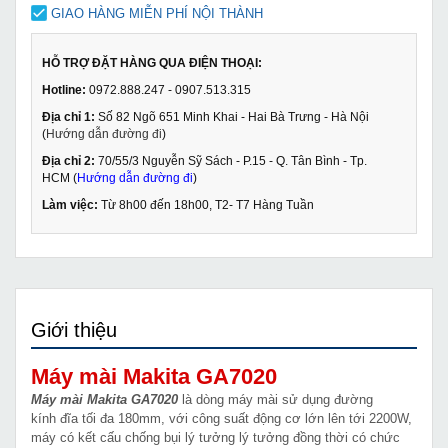
GIAO HÀNG MIỄN PHÍ NỘI THÀNH
HỖ TRỢ ĐẶT HÀNG QUA ĐIỆN THOẠI:
Hotline:
0972.888.247 - 0907.513.315
Địa chỉ 1:
Số 82 Ngõ 651 Minh Khai - Hai Bà Trưng - Hà Nội
(
Hướng dẫn đường đi
)
Địa chỉ 2:
70/55/3 Nguyễn Sỹ Sách - P.15 - Q. Tân Bình - Tp.
HCM (
Hướng dẫn đường đi
)
Làm việc:
Từ 8h00 đến 18h00, T2- T7 Hàng Tuần
Giới thiệu
Máy mài Makita GA7020
Máy mài Makita GA7020
là dòng máy mài sử dụng đường
kính đĩa tối đa 180mm, với công suất động cơ lớn lên tới 2200W,
máy có kết cấu chống bụi lý tưởng lý tưởng đồng thời có chức