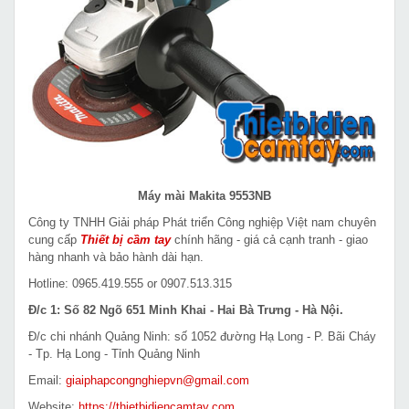
Máy mài Makita 9553NB
Công ty TNHH Giải pháp Phát triển Công nghiệp Việt nam chuyên
cung cấp
Thiết bị cầm tay
chính hãng - giá cả cạnh tranh - giao
hàng nhanh và bảo hành dài hạn.
Hotline: 0965.419.555 or 0907.513.315
Đ/c 1: Số 82 Ngõ 651 Minh Khai - Hai Bà Trưng - Hà Nội.
Đ/c chi nhánh Quảng Ninh: số 1052 đường Hạ Long - P. Bãi Cháy
- Tp. Hạ Long - Tỉnh Quảng Ninh
Email:
giaiphapcongnghiepvn@gmail.com
Website:
https://thietbidiencamtay.com