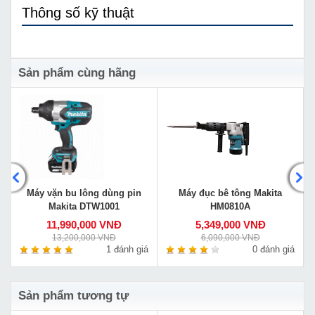
Thông số kỹ thuật
Sản phẩm cùng hãng
Máy vặn bu lông dùng pin
Máy đục bê tông Makita
Makita DTW1001
HM0810A
11,990,000 VNĐ
5,349,000 VNĐ
13,200,000 VNĐ
6,090,000 VNĐ
á
1 đánh giá
0 đánh giá
Sản phẩm tương tự