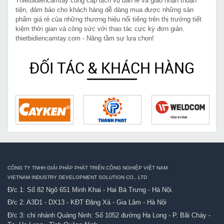
Thietbidiencamtay cung cấp dịch vụ bán lẻ và giao nhận thuận
tiện, đảm bảo cho khách hàng dễ dàng mua được những sản
phẩm giá rẻ của những thương hiệu nổi tiếng trên thị trường tiết
kiệm thời gian và công sức với thao tác cực kỳ đơn giản.
thietbidiencamtay.com - Nâng tầm sự lựa chọn!
ĐỐI TÁC & KHÁCH HÀNG
CÔNG TY TNHH GIẢI PHÁP PHÁT TRIỂN CÔNG NGHIỆP VIỆT NAM
VIETNAM INDUSTRY DEVELOPMENT SOLUTION CO., LTD
Đ/c 1: Số 82 Ngõ 651 Minh Khai - Hai Bà Trưng - Hà Nội.
Đ/c 2: A3D1 - DX13 - KĐT Đặng Xá - Gia Lâm - Hà Nội
Đ/c 3: chi nhánh Quảng Ninh: Số 1052 đường Hạ Long - P. Bãi Cháy -