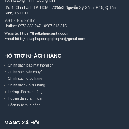
Tp. Hạ Long - Tỉnh Quảng Ninh
Đ/c 4: Chi nhánh TP. HCM - 70/55/3 Nguyễn Sỹ Sách, P.15, Q.Tân
Bình, Tp.HCM
MST: 0107527617
Hotline:
0972.888.247
-
0907.513.315
Website:
https://thietbidiencamtay.com
Email hỗ trợ:
giaiphapcongnghiepvn@gmail.com
HỖ TRỢ KHÁCH HÀNG
Chính sách bảo mật thông tin
Chính sách vận chuyển
Chính sách giao hàng
Chính sách đổi trả hàng
Hướng dẫn mua hàng
Hướng dẫn thanh toán
Cách thức mua hàng
MẠNG XÃ HỘI