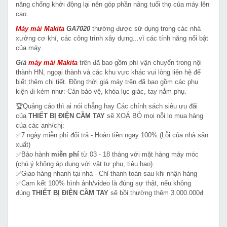
năng chống khởi động lại nên góp phần nâng tuổi thọ của máy lên
cao.
Máy mài Makita
GA7020
thường được sử dụng trong các nhà
xưởng cơ khí, các công trình xây dựng...vì các tính năng nổi bật
của máy.
Giá
máy mài
Makita
trên đã bao gồm phí vận chuyển trong nội
thành HN, ngoại thành và các khu vực khác vui lòng liên hệ để
biết thêm chi tiết. Đồng thời giá máy trên đã bao gồm các phụ
kiện đi kèm như: Cản bảo vệ, khóa lục giác, tay nắm phụ.
🏆Quảng cáo thì ai nói chẳng hay Các chính sách siêu ưu đãi
của
THIẾT BỊ ĐIỆN CẦM TAY
sẽ XOÁ BỎ mọi nỗi lo mua hàng
của các anh/chị:
✅7 ngày miễn phí đổi trả - Hoàn tiền ngay 100% (Lỗi của nhà sản
xuất)
✅Bảo hành
miễn phí
từ 03 - 18 tháng với mặt hàng máy móc
(chú ý không áp dụng với vật tư phụ, tiêu hao).
✅Giao hàng nhanh tại nhà - Chỉ thanh toán sau khi nhận hàng
✅Cam kết 100% hình ảnh/video là đúng sự thật, nếu không
đúng
THIẾT BỊ ĐIỆN CẦM TAY
sẽ bồi thường thêm 3.000.000đ