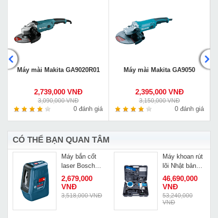
Máy mài Makita GA9020R01
Máy mài Makita GA9050
2,739,000 VNĐ
2,395,000 VNĐ
3,090,000 VNĐ
3,150,000 VNĐ
á
0 đánh giá
0 đánh giá
CÓ THỂ BẠN QUAN TÂM
Máy bắn cốt
Máy khoan rút
laser Bosch
lõi Nhật bản
GLL 3X
Shibuya
2,679,000
46,690,000
TS092ASC
VNĐ
VNĐ
3,518,000 VNĐ
53,240,000
VNĐ