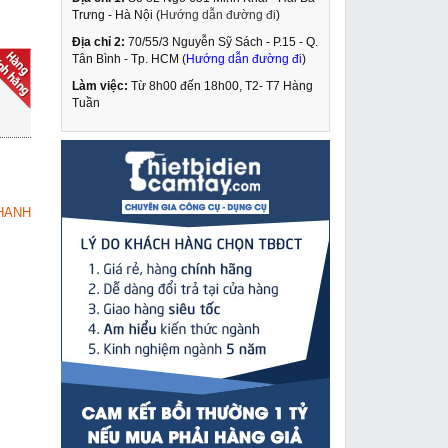
Trưng - Hà Nội (
Hướng dẫn đường đi
)
Địa chỉ 2:
70/55/3 Nguyễn Sỹ Sách - P.15 - Q.
Máy khoan bắn vít
Tân Bình - Tp. HCM (
Hướng dẫn đường đi
)
dùng pin Bosch GSR
180-LI
Làm việc:
Từ 8h00 đến 18h00, T2- T7 Hàng
2,649,000 VNĐ
Tuần
3,150,000 VNĐ
Máy hàn que LG MMA-
MUA NGAY
210
3,590,000 VNĐ
HANH
4,100,000 VNĐ
Máy xoa tường RUTE
MUA NGAY
MOD 390 bảo hành 12
tháng
2,490,000 VNĐ
5,350,000 VNĐ
Máy hàn que Jasic ZX7
MUA NGAY
200E
2,249,000 VNĐ
2,745,000 VNĐ