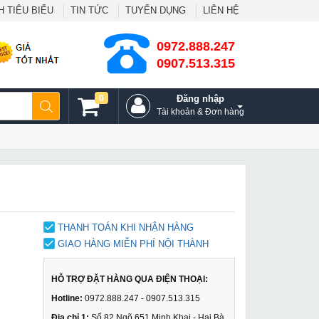
 TIÊU BIỂU
TIN TỨC
TUYỂN DỤNG
LIÊN HỆ
0972.888.247
0907.513.315
0
Đăng nhập
Tài khoản & Đơn hàng
THANH TOÁN KHI NHẬN HÀNG
GIAO HÀNG MIỄN PHÍ NỘI THÀNH
HỖ TRỢ ĐẶT HÀNG QUA ĐIỆN THOẠI:
Hotline:
0972.888.247 - 0907.513.315
Địa chỉ 1:
Số 82 Ngõ 651 Minh Khai - Hai Bà