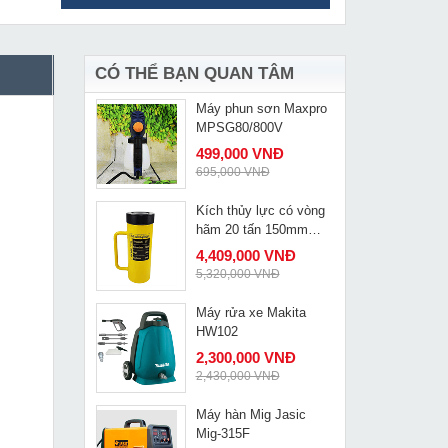
Mũi rút lõi bê tông khô
MUA NGAY
Kipor KP63
515,000 VNĐ
742,000 VNĐ
CÓ THỂ BẠN QUAN TÂM
Máy phun sơn Maxpro
MUA NGAY
MPSG80/800V
499,000 VNĐ
695,000 VNĐ
Kích thủy lực có vòng
MUA NGAY
hãm 20 tấn 150mm
Changyou CLL-20150
4,409,000 VNĐ
5,320,000 VNĐ
Máy rửa xe Makita
MUA NGAY
HW102
2,300,000 VNĐ
2,430,000 VNĐ
Máy hàn Mig Jasic
MUA NGAY
Mig-315F