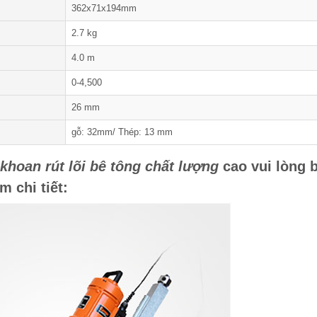
362x71x194mm
2.7 kg
4.0 m
0-4,500
26 mm
gỗ: 32mm/ Thép: 13 mm
khoan rút lõi bê tông chất lượng
cao vui lòng 
m chi tiết: