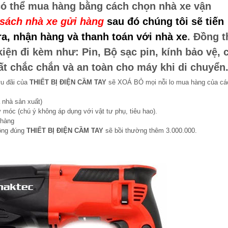
có thể mua hàng bằng cách chọn nhà xe vận
sách nhà xe gửi hàng
sau đó chúng tôi sẽ tiến
a, nhận hàng và thanh toán với nhà xe
. Đồng t
iện đi kèm như: Pin, Bộ sạc pin, kính bảo vệ, 
t chắc chắn và an toàn cho máy khi di chuyển
ưu đãi của
THIẾT BỊ ĐIỆN CẦM TAY
sẽ XOÁ BỎ mọi nỗi lo mua hàng của cá
 nhà sản xuất)
 móc (chú ý không áp dụng với vật tư phụ, tiêu hao).
 hàng
hông đúng
THIẾT BỊ ĐIỆN CẦM TAY
sẽ bồi thường thêm 3.000.000.