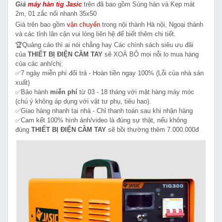
Giá
máy hàn tig Jasic
trên đã bao gồm Súng hàn và Kẹp mát
2m, 01 zắc nối nhanh 35x50
Giá trên bao gồm
vận chuyển
trong nội thành Hà nội, Ngoại thành
và các tỉnh lân cận vui lòng liên hệ để biết thêm chi tiết.
🏆Quảng cáo thì ai nói chẳng hay Các chính sách siêu ưu đãi
của
THIẾT BỊ ĐIỆN CẦM TAY
sẽ XOÁ BỎ mọi nỗi lo mua hàng
của các anh/chị:
✅7 ngày miễn phí đổi trả - Hoàn tiền ngay 100% (Lỗi của nhà sản
xuất)
✅Bảo hành
miễn phí
từ 03 - 18 tháng với mặt hàng máy móc
(chú ý không áp dụng với vật tư phụ, tiêu hao).
✅Giao hàng nhanh tại nhà - Chỉ thanh toán sau khi nhận hàng
✅Cam kết 100% hình ảnh/video là đúng sự thật, nếu không
đúng
THIẾT BỊ ĐIỆN CẦM TAY
sẽ bồi thường thêm 7.000.000đ