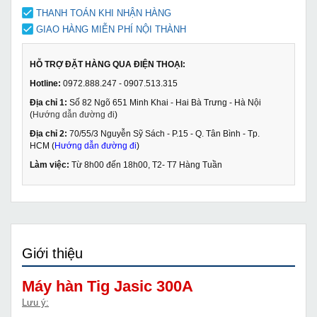
THANH TOÁN KHI NHẬN HÀNG
GIAO HÀNG MIỄN PHÍ NỘI THÀNH
HỖ TRỢ ĐẶT HÀNG QUA ĐIỆN THOẠI:
Hotline:
0972.888.247 - 0907.513.315
Địa chỉ 1:
Số 82 Ngõ 651 Minh Khai - Hai Bà Trưng - Hà Nội
(
Hướng dẫn đường đi
)
Địa chỉ 2:
70/55/3 Nguyễn Sỹ Sách - P.15 - Q. Tân Bình - Tp.
HCM (
Hướng dẫn đường đi
)
Làm việc:
Từ 8h00 đến 18h00, T2- T7 Hàng Tuần
Giới thiệu
Máy hàn Tig Jasic 300A
Lưu ý: