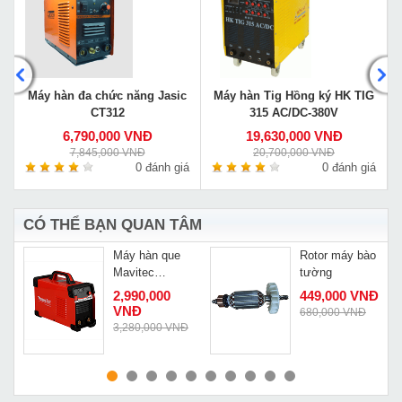
g
Máy hàn đa chức năng Jasic
Máy hàn Tig Hồng ký HK TIG
CT312
315 AC/DC-380V
6,790,000 VNĐ
19,630,000 VNĐ
7,845,000 VNĐ
20,700,000 VNĐ
á
0 đánh giá
0 đánh giá
CÓ THỂ BẠN QUAN TÂM
Máy hàn que
Rotor máy bào
Mavitec
tường
Mosfet 200
2,990,000
449,000 VNĐ
VNĐ
680,000 VNĐ
3,280,000 VNĐ
MUA NGAY
MUA NGAY