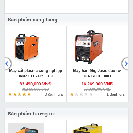
Sản phẩm cùng hãng
Máy cắt plasma công nghiệp
Máy hàn Mig Jasic đầu rời
Jasic CUT-125 L312
NB-270DF J443
33,490,000 VNĐ
16,269,000 VNĐ
35,590,000 VNĐ
17,980,000 VNĐ
á
3 đánh giá
1 đánh giá
Sản phẩm tương tự