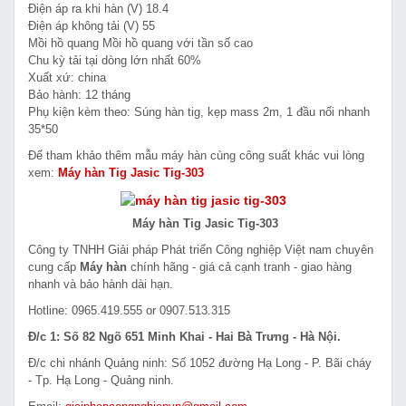
Điện áp ra khi hàn (V) 18.4
Điện áp không tải (V) 55
Mồi hồ quang Mồi hồ quang với tần số cao
Chu kỳ tải tại dòng lớn nhất 60%
Xuất xứ: china
Bảo hành: 12 tháng
Phụ kiện kèm theo: Súng hàn tig, kẹp mass 2m, 1 đầu nối nhanh
35*50
Để tham khảo thêm mẫu máy hàn cùng công suất khác vui lòng
xem:
Máy hàn Tig Jasic Tig-303
Máy hàn Tig Jasic Tig-303
Công ty TNHH Giải pháp Phát triển Công nghiệp Việt nam chuyên
cung cấp
Máy hàn
chính hãng - giá cả cạnh tranh - giao hàng
nhanh và bảo hành dài hạn.
Hotline: 0965.419.555 or 0907.513.315
Đ/c 1: Số 82 Ngõ 651 Minh Khai - Hai Bà Trưng - Hà Nội.
Đ/c chi nhánh Quảng ninh: Số 1052 đường Hạ Long - P. Bãi cháy
- Tp. Hạ Long - Quảng ninh.