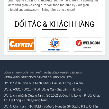
phẩm giá rẻ của những thương hiệu nổi tiếng trên thị trường tiết
kiệm thời gian và công sức với thao tác cực kỳ đơn giản.
thietbidiencamtay.com - Nâng tầm sự lựa chọn!
ĐỐI TÁC & KHÁCH HÀNG
CÔNG TY TNHH GIẢI PHÁP PHÁT TRIỂN CÔNG NGHIỆP VIỆT NAM
VIETNAM INDUSTRY DEVELOPMENT SOLUTION CO., LTD
Đ/c 1: Số 82 Ngõ 651 Minh Khai - Hai Bà Trưng - Hà Nội.
Đ/c 2: A3D1 - DX13 - KĐT Đặng Xá - Gia Lâm - Hà Nội
Đ/c 3: chi nhánh Quảng Ninh: Số 1052 đường Hạ Long - P. Bãi Cháy -
Tp. Hạ Long - Tỉnh Quảng Ninh
Đ/c 4: Chi nhánh TP. HCM - 70/55/3 Nguyễn Sỹ Sách, P.15, Q.Tân