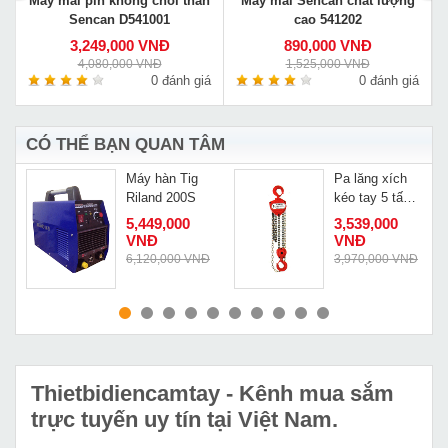
Máy mài pin không chổi than
Máy mài Sencan chất lượng
Sencan D541001
cao 541202
3,249,000 VNĐ
890,000 VNĐ
4,080,000 VNĐ
1,525,000 VNĐ
á
0 đánh giá
0 đánh giá
CÓ THỂ BẠN QUAN TÂM
m
Máy hàn Tig
Pa lăng xích
Riland 200S
kéo tay 5 tấn
3m Nitto
5,449,000
3,539,000
50VP5
VNĐ
VNĐ
Đ
6,120,000 VNĐ
3,970,000 VNĐ
MUA NGAY
MUA NGAY
Thietbidiencamtay
- Kênh mua sắm
trực tuyến uy tín tại Việt Nam.