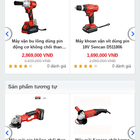
Máy vặn bu lông dùng pin
Máy khoan vặn vít dùng pin
động cơ không chổi than
18V Sencan D511806
Sencan D512001
2,869,000 VNĐ
1,690,000 VNĐ
3,420,000 VNĐ
2,060,000 VNĐ
á
0 đánh giá
0 đánh giá
Sản phẩm tương tự