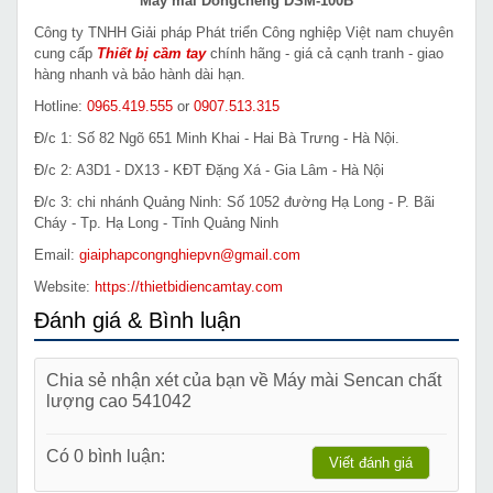
Máy mài Dongcheng DSM-100B
Công ty TNHH Giải pháp Phát triển Công nghiệp Việt nam chuyên
cung cấp
Thiết bị cầm tay
chính hãng - giá cả cạnh tranh - giao
hàng nhanh và bảo hành dài hạn.
Hotline:
0965.419.555
or
0907.513.315
Đ/c 1: Số 82 Ngõ 651 Minh Khai - Hai Bà Trưng - Hà Nội.
Đ/c 2: A3D1 - DX13 - KĐT Đặng Xá - Gia Lâm - Hà Nội
Đ/c 3: chi nhánh Quảng Ninh: Số 1052 đường Hạ Long - P. Bãi
Cháy - Tp. Hạ Long - Tỉnh Quảng Ninh
Email:
giaiphapcongnghiepvn@gmail.com
Website:
https://thietbidiencamtay.com
Đánh giá & Bình luận
Chia sẻ nhận xét của bạn về Máy mài Sencan chất
lượng cao 541042
Có 0 bình luận:
Viết đánh giá