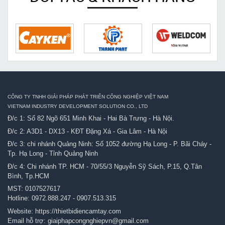
CÔNG TY TNHH GIẢI PHÁP PHÁT TRIỂN CÔNG NGHIỆP VIỆT NAM
VIETNAM INDUSTRY DEVELOPMENT SOLUTION CO., LTD
Đ/c 1: Số 82 Ngõ 651 Minh Khai - Hai Bà Trưng - Hà Nội.
Đ/c 2: A3D1 - DX13 - KĐT Đặng Xá - Gia Lâm - Hà Nội
Đ/c 3: chi nhánh Quảng Ninh: Số 1052 đường Hạ Long - P. Bãi Cháy -
Tp. Hạ Long - Tỉnh Quảng Ninh
Đ/c 4: Chi nhánh TP. HCM - 70/55/3 Nguyễn Sỹ Sách, P.15, Q.Tân
Bình, Tp.HCM
MST: 0107527617
Hotline:
0972.888.247
-
0907.513.315
Website:
https://thietbidiencamtay.com
Email hỗ trợ:
giaiphapcongnghiepvn@gmail.com