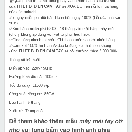
🏆Quảng cáo thì ai nói chẳng hay Các chính sách siêu ưu đãi
của
THIẾT BỊ ĐIỆN CẦM TAY
sẽ XOÁ BỎ mọi nỗi lo mua hàng
của các anh/chị:
✅7 ngày miễn phí đổi trả - Hoàn tiền ngay 100% (Lỗi của nhà sản
xuất)
✅Bảo hành
miễn phí
từ 03 - 18 tháng với mặt hàng máy móc
(chú ý không áp dụng với vật tư phụ, tiêu hao).
✅Giao hàng nhanh tại nhà - Chỉ thanh toán sau khi nhận hàng
✅Cam kết 100% hình ảnh/video là đúng sự thật, nếu không
đúng
THIẾT BỊ ĐIỆN CẦM TAY
sẽ bồi thường thêm 3.000.000đ
Thông số kỹ thuật:
Điến áp vào: 220V/ 50Hz
Đường kính đĩa cắt: 100mm
Tốc độ quay: 11500 v/p
Công suất động cơ: 850W
Bảo hành: 6 tháng
Xuất xứ: Trung quốc
Để tham khảo thêm mẫu
máy mài tay cỡ
nhỏ
vui lòng bấm vào hình ảnh phía