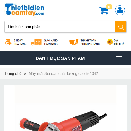
0
TOGGLE
DANH MỤC SẢN PHÂM
NAVIGATION
Trang chủ
»
Máy mài Sencan chất lượng cao 541042