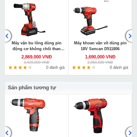
Máy vặn bu lông dùng pin
Máy khoan vặn vít dùng pin
động cơ không chổi than
18V Sencan D511806
Sencan D512001
2,869,000 VNĐ
1,690,000 VNĐ
3,420,000 VNĐ
2,060,000 VNĐ
á
0 đánh giá
0 đánh giá
Sản phẩm tương tự