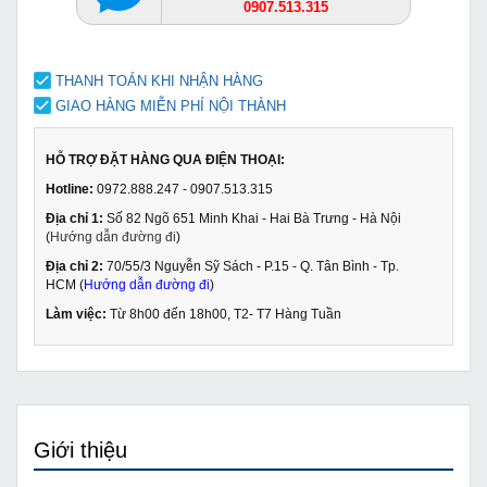
0907.513.315
THANH TOÁN KHI NHẬN HÀNG
GIAO HÀNG MIỄN PHÍ NỘI THÀNH
HỖ TRỢ ĐẶT HÀNG QUA ĐIỆN THOẠI:
Hotline:
0972.888.247 - 0907.513.315
Địa chỉ 1:
Số 82 Ngõ 651 Minh Khai - Hai Bà Trưng - Hà Nội
(
Hướng dẫn đường đi
)
Địa chỉ 2:
70/55/3 Nguyễn Sỹ Sách - P.15 - Q. Tân Bình - Tp.
HCM (
Hướng dẫn đường đi
)
Làm việc:
Từ 8h00 đến 18h00, T2- T7 Hàng Tuần
Giới thiệu