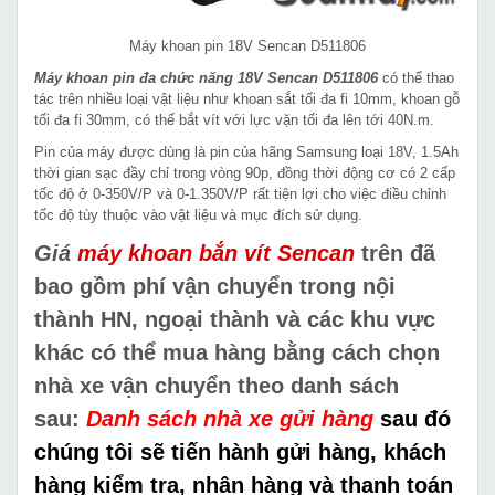
Máy khoan pin 18V Sencan D511806
Máy khoan pin đa chức năng 18V Sencan D511806
có thể thao
tác trên nhiều loại vật liệu như khoan sắt tối đa fi 10mm, khoan gỗ
tối đa fi 30mm, có thể bắt vít với lực vặn tối đa lên tới 40N.m.
Pin của máy được dùng là pin của hãng Samsung loại 18V, 1.5Ah
thời gian sạc đầy chỉ trong vòng 90p, đồng thời động cơ có 2 cấp
tốc độ ở 0-350V/P và 0-1.350V/P rất tiện lợi cho việc điều chỉnh
tốc độ tùy thuộc vào vật liệu và mục đích sử dụng.
Giá
máy khoan bắn vít Sencan
trên đã
bao gồm phí vận chuyển trong nội
thành HN, ngoại thành và các khu vực
khác có thể mua hàng bằng cách chọn
nhà xe vận chuyển theo danh sách
sau:
Danh sách nhà xe gửi hàng
sau đó
chúng tôi sẽ tiến hành gửi hàng, khách
hàng kiểm tra, nhận hàng và thanh toán