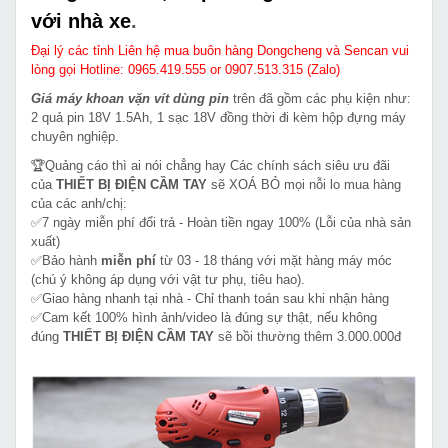
với nhà xe
.
Đại lý các tỉnh Liên hệ mua buôn hàng Dongcheng và Sencan vui
lòng gọi Hotline: 0965.419.555 or 0907.513.315 (Zalo)
Giá máy khoan vặn vít dùng pin
trên đã gồm các phụ kiện như:
2 quả pin 18V 1.5Ah, 1 sạc 18V đồng thời đi kèm hộp đựng máy
chuyên nghiệp.
🏆Quảng cáo thì ai nói chẳng hay Các chính sách siêu ưu đãi
của
THIẾT BỊ ĐIỆN CẦM TAY
sẽ XOÁ BỎ mọi nỗi lo mua hàng
của các anh/chị:
✅7 ngày miễn phí đổi trả - Hoàn tiền ngay 100% (Lỗi của nhà sản
xuất)
✅Bảo hành
miễn phí
từ 03 - 18 tháng với mặt hàng máy móc
(chú ý không áp dụng với vật tư phụ, tiêu hao).
✅Giao hàng nhanh tại nhà - Chỉ thanh toán sau khi nhận hàng
✅Cam kết 100% hình ảnh/video là đúng sự thật, nếu không
đúng
THIẾT BỊ ĐIỆN CẦM TAY
sẽ bồi thường thêm 3.000.000đ