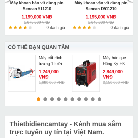
Máy khoan bắn vít dùng pin
Máy khoan vặn vít dùng pin
Sencan 511210
Sencan D511210
1,199,000 VNĐ
1,195,000 VNĐ
1,675,000 VNĐ
1,645,000 VNĐ
á
0 đánh giá
0 đánh giá
CÓ THỂ BẠN QUAN TÂM
Máy cắt rãnh
Máy hàn que
tường 1 lưỡi
Hồng Ký HK
Caowang
200E
1,249,000
2,849,000
CW1336 đời
VNĐ
VNĐ
mới nhất
Đ
1,690,000 VNĐ
3,150,000 VNĐ
MUA NGAY
MUA NGAY
Thietbidiencamtay
- Kênh mua sắm
trực tuyến uy tín tại Việt Nam.