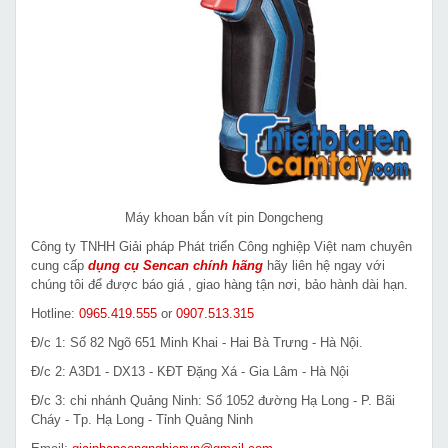
Máy khoan bắn vít pin Dongcheng
Công ty TNHH Giải pháp Phát triển Công nghiệp Việt nam chuyên
cung cấp
dụng cụ Sencan chính hãng
hãy liên hệ ngay với
chúng tôi để được báo giá , giao hàng tận nơi, bảo hành dài hạn.
Hotline:
0965.419.555
or
0907.513.315
Đ/c 1: Số 82 Ngõ 651 Minh Khai - Hai Bà Trưng - Hà Nội.
Đ/c 2: A3D1 - DX13 - KĐT Đặng Xá - Gia Lâm - Hà Nội
Đ/c 3: chi nhánh Quảng Ninh: Số 1052 đường Hạ Long - P. Bãi
Cháy - Tp. Hạ Long - Tỉnh Quảng Ninh