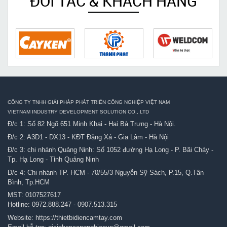
ĐỐI TÁC & KHÁCH HÀNG
CÔNG TY TNHH GIẢI PHÁP PHÁT TRIỂN CÔNG NGHIỆP VIỆT NAM
VIETNAM INDUSTRY DEVELOPMENT SOLUTION CO., LTD
Đ/c 1: Số 82 Ngõ 651 Minh Khai - Hai Bà Trưng - Hà Nội.
Đ/c 2: A3D1 - DX13 - KĐT Đặng Xá - Gia Lâm - Hà Nội
Đ/c 3: chi nhánh Quảng Ninh: Số 1052 đường Hạ Long - P. Bãi Cháy -
Tp. Hạ Long - Tỉnh Quảng Ninh
Đ/c 4: Chi nhánh TP. HCM - 70/55/3 Nguyễn Sỹ Sách, P.15, Q.Tân
Bình, Tp.HCM
MST: 0107527617
Hotline:
0972.888.247
-
0907.513.315
Website:
https://thietbidiencamtay.com