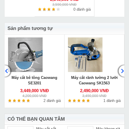
3,590,000 VNĐ
0 đánh giá
Sản phẩm tương tự
Máy cắt bê tông Caowang
Máy cắt rãnh tường 2 lưỡi
SE3201
Caowang SK1563
3,449,000 VNĐ
2,490,000 VNĐ
4,200,000 VNĐ
3,490,000 VNĐ
á
2 đánh giá
1 đánh giá
CÓ THỂ BẠN QUAN TÂM
y
Máy cắt sắt
Máy khoan rút