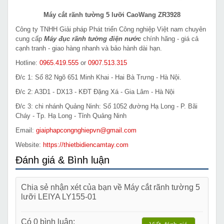
Máy cắt rãnh tường 5 lưỡi CaoWang ZR3928
Công ty TNHH Giải pháp Phát triển Công nghiệp Việt nam chuyên
cung cấp
Máy đục rãnh tường điện nước
chính hãng - giá cả
cạnh tranh - giao hàng nhanh và bảo hành dài hạn.
Hotline:
0965.419.555
or
0907.513.315
Đ/c 1: Số 82 Ngõ 651 Minh Khai - Hai Bà Trưng - Hà Nội.
Đ/c 2: A3D1 - DX13 - KĐT Đặng Xá - Gia Lâm - Hà Nội
Đ/c 3: chi nhánh Quảng Ninh: Số 1052 đường Hạ Long - P. Bãi
Cháy - Tp. Hạ Long - Tỉnh Quảng Ninh
Email:
giaiphapcongnghiepvn@gmail.com
Website:
https://thietbidiencamtay.com
Đánh giá & Bình luận
Chia sẻ nhận xét của bạn về Máy cắt rãnh tường 5
lưỡi LEIYA LY155-01
Có 0 bình luận: