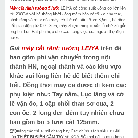
Máy cắt rãnh tường 5 lưỡi
LEIYA có công suất động cơ lớn lên
tới 2000W với hệ thống khởi động mềm bảo vệ tối đa cho trục,
bánh răng và rotor của máy, có thể cắt sâu tối đa 3,5cm, bề rộng
cắt giao động từ 0,9 - 3cm, máy được trang bị sẵn lỗ chờ để gắn
ống hút bụi. Rất phù hợp cho các công việc của người thợ điện
nước.
Giá
máy cắt rãnh tường
LEIYA
trên đã
bao gồm phí vận chuyển trong nội
thành HN, ngoại thành và các khu vực
khác vui lòng liên hệ để biết thêm chi
tiết. Đồng thời máy đã được đi kèm các
phụ kiện như: Tay nắm, Lục lăng và cờ
lê vặn ốc, 1 cặp chổi than sơ cua, 2
con ốc, 2 long đen đệm tuy nhiên chưa
bao gồm bộ 5 lưỡi cắt 125mm.
🏆Quảng cáo thì ai nói chẳng hay Các chính sách siêu ưu đãi
của
THIẾT BỊ ĐIỆN CẦM TAY
sẽ XOÁ BỎ mọi nỗi lo mua hàng