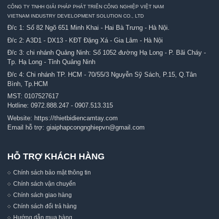
CÔNG TY TNHH GIẢI PHÁP PHÁT TRIỂN CÔNG NGHIỆP VIỆT NAM
VIETNAM INDUSTRY DEVELOPMENT SOLUTION CO., LTD
Đ/c 1: Số 82 Ngõ 651 Minh Khai - Hai Bà Trưng - Hà Nội.
Đ/c 2: A3D1 - DX13 - KĐT Đặng Xá - Gia Lâm - Hà Nội
Đ/c 3: chi nhánh Quảng Ninh: Số 1052 đường Hạ Long - P. Bãi Cháy -
Tp. Hạ Long - Tỉnh Quảng Ninh
Đ/c 4: Chi nhánh TP. HCM - 70/55/3 Nguyễn Sỹ Sách, P.15, Q.Tân
Bình, Tp.HCM
MST: 0107527617
Hotline:
0972.888.247
-
0907.513.315
Website:
https://thietbidiencamtay.com
Email hỗ trợ:
giaiphapcongnghiepvn@gmail.com
HỖ TRỢ KHÁCH HÀNG
Chính sách bảo mật thông tin
Chính sách vận chuyển
Chính sách giao hàng
Chính sách đổi trả hàng
Hướng dẫn mua hàng