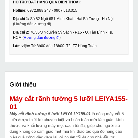
HỖ TRỢ ĐẶT HÀNG QUA ĐIỆN THOẠI:
Hotline:
0972.888.247 - 0907.513.315
Địa chỉ 1:
Số 82 Ngõ 651 Minh Khai - Hai Bà Trưng - Hà Nội
(
Hướng dẫn đường đi
)
Địa chỉ 2:
70/55/3 Nguyễn Sỹ Sách - P.15 - Q. Tân Bình - Tp.
HCM (
Hướng dẫn đường đi
)
Làm việc:
Từ 8h00 đến 18h00, T2- T7 Hàng Tuần
Giới thiệu
Máy cắt rãnh tường 5 lưỡi LEIYA155-
01
Máy cắt rãnh tường 5 lưỡi LEIYA LY155-01
là dòng máy cắt 5
lưỡi được thiết kế chuyên biệt và hoàn toàn mới làm giảm kích
thước và khối lượng máy một cách tối đa, giúp cho người sử
dụng không có cảm giác mệt mỏi khi thao tác qua đó nâng cao
hiệu quả công việc đem lại lợi nhuận tối đa cho nhà đầu tư.