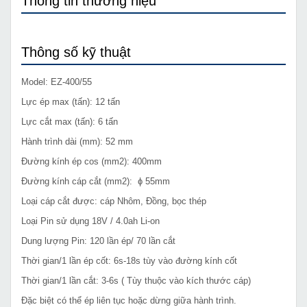
Thông tin thương hiệu
Thông số kỹ thuật
Model: EZ-400/55
Lực ép max (tấn): 12 tấn
Lực cắt max (tấn): 6 tấn
Hành trình dài (mm): 52 mm
Đường kính ép cos (mm2): 400mm
Đường kính cáp cắt (mm2): ɸ 55mm
Loại cáp cắt được: cáp Nhôm, Đồng, bọc thép
Loại Pin sử dụng 18V / 4.0ah Li-on
Dung lượng Pin: 120 lần ép/ 70 lần cắt
Thời gian/1 lần ép cốt: 6s-18s tùy vào đường kính cốt
Thời gian/1 lần cắt: 3-6s ( Tùy thuộc vào kích thước cáp)
Đặc biệt có thể ép liên tục hoặc dừng giữa hành trình.