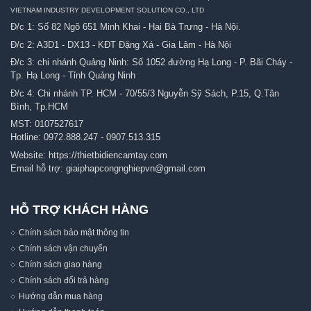
VIETNAM INDUSTRY DEVELOPMENT SOLUTION CO., LTD
Đ/c 1: Số 82 Ngõ 651 Minh Khai - Hai Bà Trưng - Hà Nội.
Đ/c 2: A3D1 - DX13 - KĐT Đặng Xá - Gia Lâm - Hà Nội
Đ/c 3: chi nhánh Quảng Ninh: Số 1052 đường Hạ Long - P. Bãi Cháy -
Tp. Hạ Long - Tỉnh Quảng Ninh
Đ/c 4: Chi nhánh TP. HCM - 70/55/3 Nguyễn Sỹ Sách, P.15, Q.Tân
Bình, Tp.HCM
MST: 0107527617
Hotline:
0972.888.247
-
0907.513.315
Website:
https://thietbidiencamtay.com
Email hỗ trợ:
giaiphapcongnghiepvn@gmail.com
HỖ TRỢ KHÁCH HÀNG
Chính sách bảo mật thông tin
Chính sách vận chuyển
Chính sách giao hàng
Chính sách đổi trả hàng
Hướng dẫn mua hàng