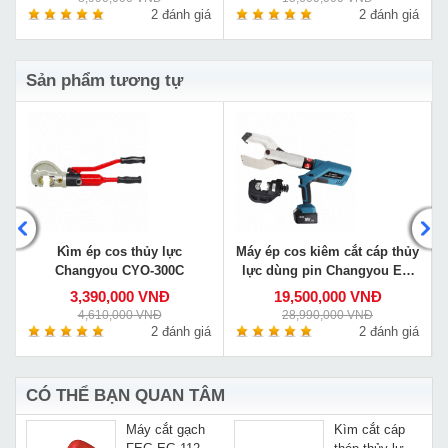
á
2 đánh giá
2 đánh giá
Sản phẩm tương tự
y
Kìm ép cos thủy lực
Máy ép cos kiêm cắt cáp thủy
Changyou CYO-300C
lực dùng pin Changyou EZ-
400/105C
3,390,000 VNĐ
19,500,000 VNĐ
4,610,000 VNĐ
28,990,000 VNĐ
á
2 đánh giá
2 đánh giá
CÓ THỂ BẠN QUAN TÂM
Máy cắt gạch
Kìm cắt cáp