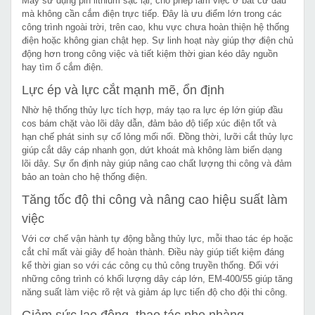
Máy sử dụng pin lithium sạc lại, cho phép làm việc ở bất cứ đâu
mà không cần cắm điện trực tiếp. Đây là ưu điểm lớn trong các
công trình ngoài trời, trên cao, khu vực chưa hoàn thiện hệ thống
điện hoặc không gian chật hẹp. Sự linh hoạt này giúp thợ điện chủ
động hơn trong công việc và tiết kiệm thời gian kéo dây nguồn
hay tìm ổ cắm điện.
Lực ép và lực cắt mạnh mẽ, ổn định
Nhờ hệ thống thủy lực tích hợp, máy tạo ra lực ép lớn giúp đầu
cos bám chặt vào lõi dây dẫn, đảm bảo độ tiếp xúc điện tốt và
hạn chế phát sinh sự cố lỏng mối nối. Đồng thời, lưỡi cắt thủy lực
giúp cắt dây cáp nhanh gọn, dứt khoát mà không làm biến dạng
lõi dây. Sự ổn định này giúp nâng cao chất lượng thi công và đảm
bảo an toàn cho hệ thống điện.
Tăng tốc độ thi công và nâng cao hiệu suất làm
việc
Với cơ chế vận hành tự động bằng thủy lực, mỗi thao tác ép hoặc
cắt chỉ mất vài giây để hoàn thành. Điều này giúp tiết kiệm đáng
kể thời gian so với các công cụ thủ công truyền thống. Đối với
những công trình có khối lượng dây cáp lớn, EM-400/55 giúp tăng
năng suất làm việc rõ rệt và giảm áp lực tiến độ cho đội thi công.
Giảm sức lao động, thao tác nhẹ nhàng