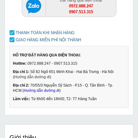
Đặt hàng qua điện thoại
0972.888.247
0907.513.315
THANH TOÁN KHI NHẬN HÀNG
GIAO HÀNG MIỄN PHÍ NỘI THÀNH
HỖ TRỢ ĐẶT HÀNG QUA ĐIỆN THOẠI:
Hotline:
0972.888.247 - 0907.513.315
Địa chỉ 1:
Số 82 Ngõ 651 Minh Khai - Hai Bà Trưng - Hà Nội
(
Hướng dẫn đường đi
)
Địa chỉ 2:
70/55/3 Nguyễn Sỹ Sách - P.15 - Q. Tân Bình - Tp.
HCM (
Hướng dẫn đường đi
)
Làm việc:
Từ 8h00 đến 18h00, T2- T7 Hàng Tuần
Giới thiệu