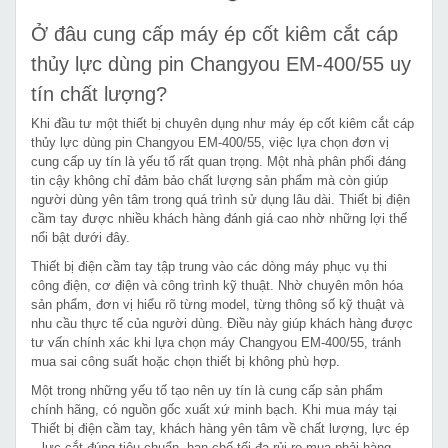
Ở đâu cung cấp máy ép cốt kiêm cắt cáp
thủy lực dùng pin Changyou EM-400/55 uy
tín chất lượng?
Khi đầu tư một thiết bị chuyên dụng như máy ép cốt kiêm cắt cáp
thủy lực dùng pin Changyou EM-400/55, việc lựa chọn đơn vị
cung cấp uy tín là yếu tố rất quan trọng. Một nhà phân phối đáng
tin cậy không chỉ đảm bảo chất lượng sản phẩm mà còn giúp
người dùng yên tâm trong quá trình sử dụng lâu dài. Thiết bị điện
cầm tay được nhiều khách hàng đánh giá cao nhờ những lợi thế
nổi bật dưới đây.
Thiết bị điện cầm tay tập trung vào các dòng máy phục vụ thi
công điện, cơ điện và công trình kỹ thuật. Nhờ chuyên môn hóa
sản phẩm, đơn vị hiểu rõ từng model, từng thông số kỹ thuật và
nhu cầu thực tế của người dùng. Điều này giúp khách hàng được
tư vấn chính xác khi lựa chọn máy Changyou EM-400/55, tránh
mua sai công suất hoặc chọn thiết bị không phù hợp.
Một trong những yếu tố tạo nên uy tín là cung cấp sản phẩm
chính hãng, có nguồn gốc xuất xứ minh bạch. Khi mua máy tại
Thiết bị điện cầm tay, khách hàng yên tâm về chất lượng, lực ép
– lực cắt đúng tiêu chuẩn, hạn chế tối đa rủi ro mua phải hàng