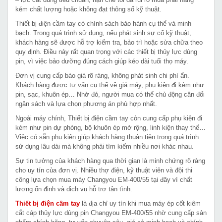
kém chất lượng hoặc không đạt thông số kỹ thuật.
Thiết bị điện cầm tay có chính sách bảo hành cụ thể và minh
bạch. Trong quá trình sử dụng, nếu phát sinh sự cố kỹ thuật,
khách hàng sẽ được hỗ trợ kiểm tra, bảo trì hoặc sửa chữa theo
quy định. Điều này rất quan trọng với các thiết bị thủy lực dùng
pin, vì việc bảo dưỡng đúng cách giúp kéo dài tuổi thọ máy.
Đơn vị cung cấp báo giá rõ ràng, không phát sinh chi phí ẩn.
Khách hàng được tư vấn cụ thể về giá máy, phụ kiện đi kèm như
pin, sạc, khuôn ép… Nhờ đó, người mua có thể chủ động cân đối
ngân sách và lựa chọn phương án phù hợp nhất.
Ngoài máy chính, Thiết bị điện cầm tay còn cung cấp phụ kiện đi
kèm như pin dự phòng, bộ khuôn ép mở rộng, linh kiện thay thế…
Việc có sẵn phụ kiện giúp khách hàng thuận tiện trong quá trình
sử dụng lâu dài mà không phải tìm kiếm nhiều nơi khác nhau.
Sự tin tưởng của khách hàng qua thời gian là minh chứng rõ ràng
cho uy tín của đơn vị. Nhiều thợ điện, kỹ thuật viên và đội thi
công lựa chọn mua máy Changyou EM-400/55 tại đây vì chất
lượng ổn định và dịch vụ hỗ trợ tận tình.
Thiết bị điện cầm tay
là địa chỉ uy tín khi mua máy ép cốt kiêm
cắt cáp thủy lực dùng pin Changyou EM-400/55 nhờ cung cấp sản