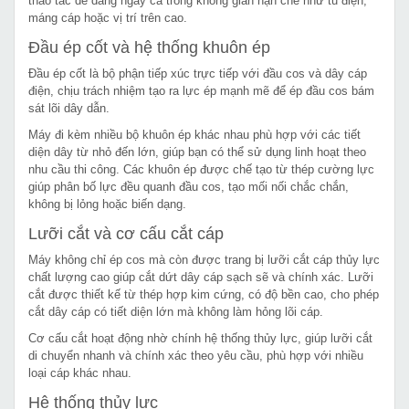
thao tác dễ dàng ngay cả trong không gian hạn chế như tủ điện,
máng cáp hoặc vị trí trên cao.
Đầu ép cốt và hệ thống khuôn ép
Đầu ép cốt là bộ phận tiếp xúc trực tiếp với đầu cos và dây cáp
điện, chịu trách nhiệm tạo ra lực ép mạnh mẽ để ép đầu cos bám
sát lõi dây dẫn.
Máy đi kèm nhiều bộ khuôn ép khác nhau phù hợp với các tiết
diện dây từ nhỏ đến lớn, giúp bạn có thể sử dụng linh hoạt theo
nhu cầu thi công. Các khuôn ép được chế tạo từ thép cường lực
giúp phân bố lực đều quanh đầu cos, tạo mối nối chắc chắn,
không bị lỏng hoặc biến dạng.
Lưỡi cắt và cơ cấu cắt cáp
Máy không chỉ ép cos mà còn được trang bị lưỡi cắt cáp thủy lực
chất lượng cao giúp cắt dứt dây cáp sạch sẽ và chính xác. Lưỡi
cắt được thiết kế từ thép hợp kim cứng, có độ bền cao, cho phép
cắt dây cáp có tiết diện lớn mà không làm hỏng lõi cáp.
Cơ cấu cắt hoạt động nhờ chính hệ thống thủy lực, giúp lưỡi cắt
di chuyển nhanh và chính xác theo yêu cầu, phù hợp với nhiều
loại cáp khác nhau.
Hệ thống thủy lực