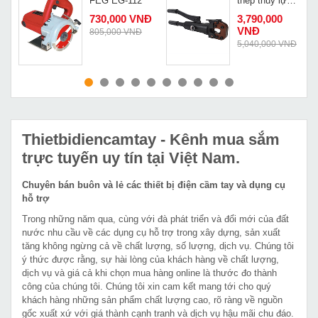
FEG EG-112
thép thủy lực
Changyou
730,000 VNĐ
3,790,000
CPC-20A
VNĐ
805,000 VNĐ
Đ
5,040,000 VNĐ
MUA NGAY
MUA NGAY
Thietbidiencamtay
- Kênh mua sắm
trực tuyến uy tín tại Việt Nam.
Chuyên bán buôn và lẻ các thiết bị điện cầm tay và dụng cụ
hỗ trợ
Trong những năm qua, cùng với đà phát triển và đổi mới của đất
nước nhu cầu về các dụng cụ hỗ trợ trong xây dựng, sản xuất
tăng không ngừng cả về chất lượng, số lượng, dịch vụ. Chúng tôi
ý thức được rằng, sự hài lòng của khách hàng về chất lượng,
dịch vụ và giá cả khi chọn mua hàng online là thước đo thành
công của chúng tôi. Chúng tôi xin cam kết mang tới cho quý
khách hàng những sản phẩm chất lượng cao, rõ ràng về nguồn
gốc xuất xứ với giá thành cạnh tranh và dịch vụ hậu mãi chu đáo.