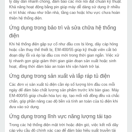
lý dây dẫn nhanh chóng, đảm bảo các mối nối đạt chuẩn kỹ thuật.
Khả năng hoạt động bằng pin giúp máy dễ dàng sử dụng ở nhiều
vị trí khác nhau như trần nhà, tầng cao hoặc khu vực chưa hoàn
thiện hệ thống điện.
Ứng dụng trong bảo trì và sửa chữa hệ thống
điện
Khi hệ thống điện gặp sự cố như đầu cos bị lỏng, dây cáp hỏng
hoặc cần thay thế thiết bị, EM-400/55 giúp kỹ thuật viên cắt bỏ
đoạn dây lỗi và ép lại đầu cos mới trong thời gian ngắn. Việc xử
lý nhanh gọn giúp giảm thời gian gián đoạn sản xuất hoặc sinh
hoạt, đồng thời đảm bảo an toàn khi vận hành trở lại.
Ứng dụng trong sản xuất và lắp ráp tủ điện
Các đơn vị sản xuất tủ điện cần ép số lượng lớn đầu cos mỗi
ngày để đảm bảo chất lượng sản phẩm trước khi bàn giao. Máy
EM-400/55 giúp chuẩn hóa lực ép, tạo mối nối đồng đều và chắc
chắn, góp phần nâng cao độ bền và tính an toàn của tủ điện khi
đưa vào sử dụng.
Ứng dụng trong lĩnh vực năng lượng tái tạo
Trong các hệ thống điện mặt trời hoặc điện gió, việc kết nối dây
cáp yêu cầu độ chính xác cao để đảm bảo hiệu suất truyền tải