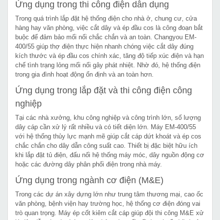
Ứng dụng trong thi công điện dân dụng
Trong quá trình lắp đặt hệ thống điện cho nhà ở, chung cư, cửa
hàng hay văn phòng, việc cắt dây và ép đầu cos là công đoạn bắt
buộc để đảm bảo mối nối chắc chắn và an toàn. Changyou EM-
400/55 giúp thợ điện thực hiện nhanh chóng việc cắt dây đúng
kích thước và ép đầu cos chính xác, tăng độ tiếp xúc điện và hạn
chế tình trạng lỏng mối nối gây phát nhiệt. Nhờ đó, hệ thống điện
trong gia đình hoạt động ổn định và an toàn hơn.
Ứng dụng trong lắp đặt và thi công điện công
nghiệp
Tại các nhà xưởng, khu công nghiệp và công trình lớn, số lượng
dây cáp cần xử lý rất nhiều và có tiết diện lớn. Máy EM-400/55
với hệ thống thủy lực mạnh mẽ giúp cắt cáp dứt khoát và ép cos
chắc chắn cho dây dẫn công suất cao. Thiết bị đặc biệt hữu ích
khi lắp đặt tủ điện, đấu nối hệ thống máy móc, dây nguồn động cơ
hoặc các đường dây phân phối điện trong nhà máy.
Ứng dụng trong ngành cơ điện (M&E)
Trong các dự án xây dựng lớn như trung tâm thương mại, cao ốc
văn phòng, bệnh viện hay trường học, hệ thống cơ điện đóng vai
trò quan trọng. Máy ép cốt kiêm cắt cáp giúp đội thi công M&E xử