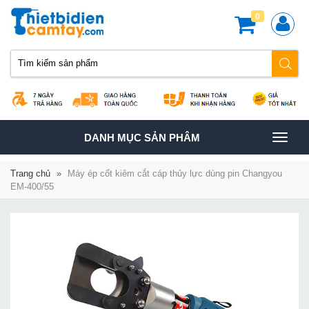
0
TOGGLE
DANH MỤC SẢN PHÂM
NAVIGATION
Trang chủ
»
Máy ép cốt kiêm cắt cáp thủy lực dùng pin Changyou
EM-400/55