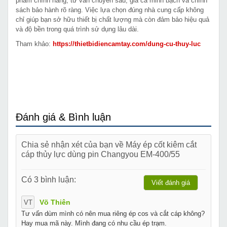
phẩm chính hãng, tư vấn chuyên sâu, giá cả minh bạch và chính
sách bảo hành rõ ràng. Việc lựa chọn đúng nhà cung cấp không
chỉ giúp bạn sở hữu thiết bị chất lượng mà còn đảm bảo hiệu quả
và độ bền trong quá trình sử dụng lâu dài.
Tham khảo:
https://thietbidiencamtay.com/dung-cu-thuy-luc
Đánh giá & Bình luận
Chia sẻ nhận xét của bạn về Máy ép cốt kiêm cắt
cáp thủy lực dùng pin Changyou EM-400/55
Có 3 bình luận:
Viết đánh giá
Võ Thiên
VT
Tư vấn dùm mình có nên mua riêng ép cos và cắt cáp không?
Hay mua mã này. Mình đang có nhu cầu ép trạm.