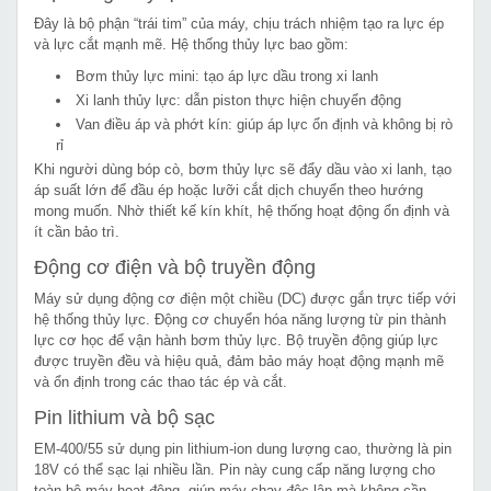
Đây là bộ phận “trái tim” của máy, chịu trách nhiệm tạo ra lực ép
và lực cắt mạnh mẽ. Hệ thống thủy lực bao gồm:
Bơm thủy lực mini: tạo áp lực dầu trong xi lanh
Xi lanh thủy lực: dẫn piston thực hiện chuyển động
Van điều áp và phớt kín: giúp áp lực ổn định và không bị rò
rỉ
Khi người dùng bóp cò, bơm thủy lực sẽ đẩy dầu vào xi lanh, tạo
áp suất lớn để đầu ép hoặc lưỡi cắt dịch chuyển theo hướng
mong muốn. Nhờ thiết kế kín khít, hệ thống hoạt động ổn định và
ít cần bảo trì.
Động cơ điện và bộ truyền động
Máy sử dụng động cơ điện một chiều (DC) được gắn trực tiếp với
hệ thống thủy lực. Động cơ chuyển hóa năng lượng từ pin thành
lực cơ học để vận hành bơm thủy lực. Bộ truyền động giúp lực
được truyền đều và hiệu quả, đảm bảo máy hoạt động mạnh mẽ
và ổn định trong các thao tác ép và cắt.
Pin lithium và bộ sạc
EM-400/55 sử dụng pin lithium-ion dung lượng cao, thường là pin
18V có thể sạc lại nhiều lần. Pin này cung cấp năng lượng cho
toàn bộ máy hoạt động, giúp máy chạy độc lập mà không cần