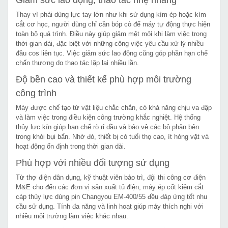
Thay vì phải dùng lực tay lớn như khi sử dụng kìm ép hoặc kìm
cắt cơ học, người dùng chỉ cần bóp cò để máy tự động thực hiện
toàn bộ quá trình. Điều này giúp giảm mệt mỏi khi làm việc trong
thời gian dài, đặc biệt với những công việc yêu cầu xử lý nhiều
đầu cos liên tục. Việc giảm sức lao động cũng góp phần hạn chế
chấn thương do thao tác lặp lại nhiều lần.
Độ bền cao và thiết kế phù hợp môi trường
công trình
Máy được chế tạo từ vật liệu chắc chắn, có khả năng chịu va đập
và làm việc trong điều kiện công trường khắc nghiệt. Hệ thống
thủy lực kín giúp hạn chế rò rỉ dầu và bảo vệ các bộ phận bên
trong khỏi bụi bẩn. Nhờ đó, thiết bị có tuổi thọ cao, ít hỏng vặt và
hoạt động ổn định trong thời gian dài.
Phù hợp với nhiều đối tượng sử dụng
Từ thợ điện dân dụng, kỹ thuật viên bảo trì, đội thi công cơ điện
M&E cho đến các đơn vị sản xuất tủ điện, máy ép cốt kiêm cắt
cáp thủy lực dùng pin Changyou EM-400/55 đều đáp ứng tốt nhu
cầu sử dụng. Tính đa năng và linh hoạt giúp máy thích nghi với
nhiều môi trường làm việc khác nhau.