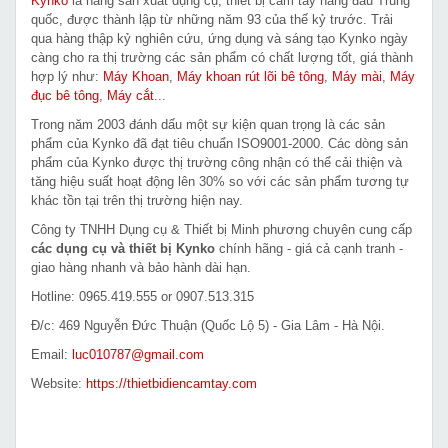
Kynko
là hãng sản xuất dụng cụ, thiết bị cầm tay hàng đầu Trung
quốc, được thành lập từ những năm 93 của thế kỷ trước. Trải
qua hàng thập kỷ nghiên cứu, ứng dụng và sáng tạo Kynko ngày
càng cho ra thị trường các sản phẩm có chất lượng tốt, giá thành
hợp lý như:
Máy Khoan
,
Máy khoan rút lõi bê tông
,
Máy mài
,
Máy
đục bê tông
,
Máy cắt
...
Trong năm 2003 đánh dấu một sự kiện quan trọng là các sản
phẩm của Kynko đã đạt tiêu chuẩn ISO9001-2000. Các dòng sản
phẩm của Kynko được thị trường công nhận có thể cải thiện và
tăng hiệu suất hoạt động lên 30% so với các sản phẩm tương tự
khác tồn tại trên thị trường hiện nay.
Công ty TNHH Dụng cụ & Thiết bị Minh phương chuyên cung cấp
các dụng cụ và thiết bị Kynko
chính hãng - giá cả cạnh tranh -
giao hàng nhanh và bảo hành dài hạn.
Hotline: 0965.419.555 or 0907.513.315
Đ/c: 469 Nguyễn Đức Thuận (Quốc Lộ 5) - Gia Lâm - Hà Nội.
Email:
luc010787@gmail.com
Website:
https://thietbidiencamtay.com