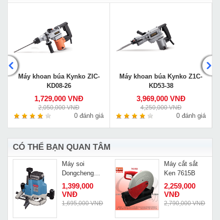
Máy khoan búa Kynko ZIC-
Máy khoan búa Kynko Z1C-
KD08-26
KD53-38
1,729,000 VNĐ
3,969,000 VNĐ
2,050,000 VNĐ
4,250,000 VNĐ
á
0 đánh giá
0 đánh giá
CÓ THỂ BẠN QUAN TÂM
Máy soi
Máy cắt sắt
5
Dongcheng
Ken 7615B
M1R-FF02-12
1,399,000
2,259,000
VNĐ
VNĐ
Đ
1,695,000 VNĐ
2,790,000 VNĐ