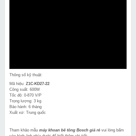
Thông số kỹ thuật:
Mã hiệu:
Z1C-KD27-22
Công suất: 600W
Tốc độ: 0-870 V/P
Trọng lượng: 3 kg
Bảo hành: 6 tháng
Xuất xứ: Trung quốc
Tham khảo mẫu
máy khoan bê tông Bosch giá rẻ
vui lòng bấm
vào hình ảnh phía dưới để biết thêm chi tiết: