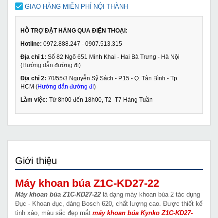
GIAO HÀNG MIỄN PHÍ NỘI THÀNH
HỖ TRỢ ĐẶT HÀNG QUA ĐIỆN THOẠI:
Hotline:
0972.888.247 - 0907.513.315
Địa chỉ 1:
Số 82 Ngõ 651 Minh Khai - Hai Bà Trưng - Hà Nội
(
Hướng dẫn đường đi
)
Địa chỉ 2:
70/55/3 Nguyễn Sỹ Sách - P.15 - Q. Tân Bình - Tp.
HCM (
Hướng dẫn đường đi
)
Làm việc:
Từ 8h00 đến 18h00, T2- T7 Hàng Tuần
Giới thiệu
Máy khoan búa Z1C-KD27-22
Máy khoan búa Z1C-KD27-22
là dạng máy khoan búa 2 tác dụng
Đục - Khoan đục, dáng Bosch 620, chất lượng cao. Được thiết kế
tinh xảo, màu sắc đẹp mắt
máy khoan búa Kynko Z1C-KD27-