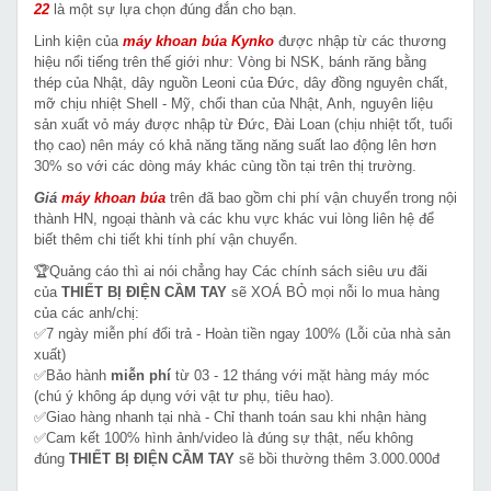
22
là một sự lựa chọn đúng đắn cho bạn.
Linh kiện của
máy khoan búa Kynko
được nhập từ các thương
hiệu nổi tiếng trên thế giới như: Vòng bi NSK, bánh răng bằng
thép của Nhật, dây nguồn Leoni của Đức, dây đồng nguyên chất,
mỡ chịu nhiệt Shell - Mỹ, chổi than của Nhật, Anh, nguyên liệu
sản xuất vỏ máy được nhập từ Đức, Đài Loan (chịu nhiệt tốt, tuổi
thọ cao) nên máy có khả năng tăng năng suất lao động lên hơn
30% so với các dòng máy khác cùng tồn tại trên thị trường.
Giá
máy khoan búa
trên đã bao gồm chi phí vận chuyển trong nội
thành HN, ngoại thành và các khu vực khác vui lòng liên hệ để
biết thêm chi tiết khi tính phí vận chuyển.
🏆Quảng cáo thì ai nói chẳng hay Các chính sách siêu ưu đãi
của
THIẾT BỊ ĐIỆN CẦM TAY
sẽ XOÁ BỎ mọi nỗi lo mua hàng
của các anh/chị:
✅7 ngày miễn phí đổi trả - Hoàn tiền ngay 100% (Lỗi của nhà sản
xuất)
✅Bảo hành
miễn phí
từ 03 - 12 tháng với mặt hàng máy móc
(chú ý không áp dụng với vật tư phụ, tiêu hao).
✅Giao hàng nhanh tại nhà - Chỉ thanh toán sau khi nhận hàng
✅Cam kết 100% hình ảnh/video là đúng sự thật, nếu không
đúng
THIẾT BỊ ĐIỆN CẦM TAY
sẽ bồi thường thêm 3.000.000đ