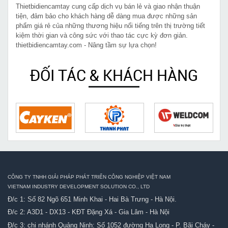
Thietbidiencamtay cung cấp dịch vụ bán lẻ và giao nhận thuận
tiện, đảm bảo cho khách hàng dễ dàng mua được những sản
phẩm giá rẻ của những thương hiệu nổi tiếng trên thị trường tiết
kiệm thời gian và công sức với thao tác cực kỳ đơn giản.
thietbidiencamtay.com - Nâng tầm sự lựa chọn!
ĐỐI TÁC & KHÁCH HÀNG
CÔNG TY TNHH GIẢI PHÁP PHÁT TRIỂN CÔNG NGHIỆP VIỆT NAM
VIETNAM INDUSTRY DEVELOPMENT SOLUTION CO., LTD
Đ/c 1: Số 82 Ngõ 651 Minh Khai - Hai Bà Trưng - Hà Nội.
Đ/c 2: A3D1 - DX13 - KĐT Đặng Xá - Gia Lâm - Hà Nội
Đ/c 3: chi nhánh Quảng Ninh: Số 1052 đường Hạ Long - P. Bãi Cháy -