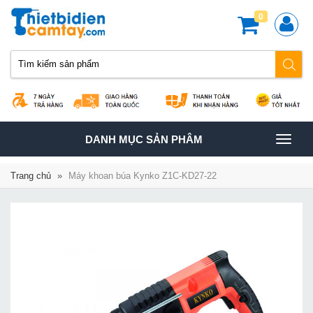
0
TOGGLE
DANH MỤC SẢN PHÂM
NAVIGATION
Trang chủ
»
Máy khoan búa Kynko Z1C-KD27-22