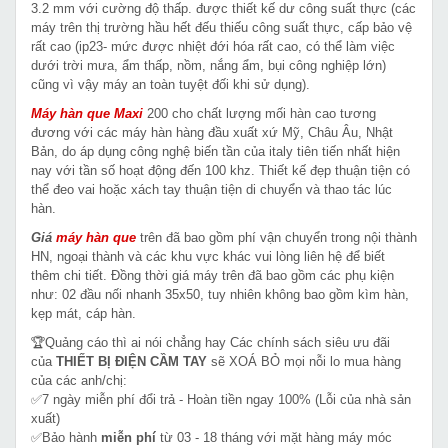
3.2 mm với cường độ thấp. được thiết kế dư công suất thực (các
máy trên thị trường hầu hết đếu thiếu công suất thực, cấp bảo vệ
rất cao (ip23- mức được nhiệt đới hóa rất cao, có thể làm việc
dưới trời mưa, ẩm thấp, nồm, nắng ẩm, bụi công nghiệp lớn)
cũng vì vậy máy an toàn tuyệt đối khi sử dụng).
Máy hàn que Maxi
200 cho chất lượng mối hàn cao tương
đương với các máy hàn hàng đầu xuất xứ Mỹ, Châu Âu, Nhật
Bản, do áp dụng công nghệ biến tần của italy tiên tiến nhất hiện
nay với tần số hoạt động đến 100 khz. Thiết kế đẹp thuận tiện có
thể đeo vai hoặc xách tay thuận tiện di chuyển và thao tác lúc
hàn.
Giá
máy hàn que
trên đã bao gồm phí vận chuyển trong nội thành
HN, ngoại thành và các khu vực khác vui lòng liên hệ để biết
thêm chi tiết. Đồng thời giá máy trên đã bao gồm các phụ kiện
như: 02 đầu nối nhanh 35x50, tuy nhiên không bao gồm kìm hàn,
kẹp mát, cáp hàn.
🏆Quảng cáo thì ai nói chẳng hay Các chính sách siêu ưu đãi
của
THIẾT BỊ ĐIỆN CẦM TAY
sẽ XOÁ BỎ mọi nỗi lo mua hàng
của các anh/chị:
✅7 ngày miễn phí đổi trả - Hoàn tiền ngay 100% (Lỗi của nhà sản
xuất)
✅Bảo hành
miễn phí
từ 03 - 18 tháng với mặt hàng máy móc