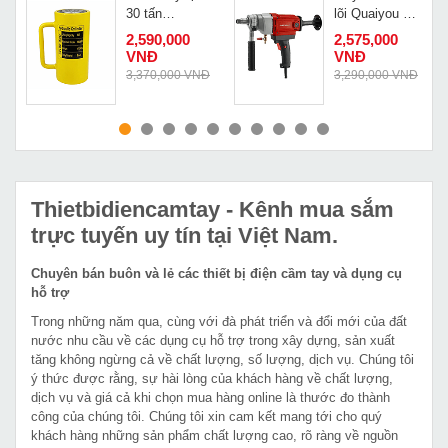
30 tấn
lõi Quaiyou QY
Changyou
3180
Đ
2,590,000
2,575,000
RSC-30150
VNĐ
VNĐ
3,370,000 VNĐ
3,290,000 VNĐ
MUA NGAY
MUA NGAY
Thietbidiencamtay
- Kênh mua sắm
trực tuyến uy tín tại Việt Nam.
Chuyên bán buôn và lẻ các thiết bị điện cầm tay và dụng cụ
hỗ trợ
Trong những năm qua, cùng với đà phát triển và đổi mới của đất
nước nhu cầu về các dụng cụ hỗ trợ trong xây dựng, sản xuất
tăng không ngừng cả về chất lượng, số lượng, dịch vụ. Chúng tôi
ý thức được rằng, sự hài lòng của khách hàng về chất lượng,
dịch vụ và giá cả khi chọn mua hàng online là thước đo thành
công của chúng tôi. Chúng tôi xin cam kết mang tới cho quý
khách hàng những sản phẩm chất lượng cao, rõ ràng về nguồn