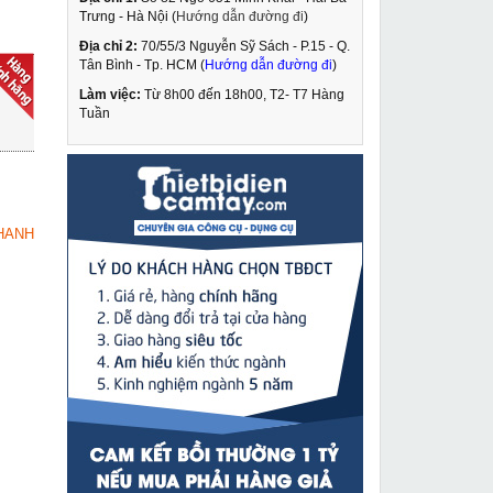
Trưng - Hà Nội (
Hướng dẫn đường đi
)
Địa chỉ 2:
70/55/3 Nguyễn Sỹ Sách - P.15 - Q.
Máy mài 2 đá RuBi HP-
Tân Bình - Tp. HCM (
Hướng dẫn đường đi
)
150D
Làm việc:
Từ 8h00 đến 18h00, T2- T7 Hàng
980,000 VNĐ
Tuần
2,450,000 VNĐ
Máy mài khuôn Bosch
MUA NGAY
GGS 5000L
1,990,000 VNĐ
HANH
2,190,000 VNĐ
Máy hàn Tig Jasic Tig-
MUA NGAY
500P
31,449,000 VNĐ
34,000,000 VNĐ
Máy đánh giấy ráp rung
MUA NGAY
Dongcheng DSB185
629,000 VNĐ
850,000 VNĐ