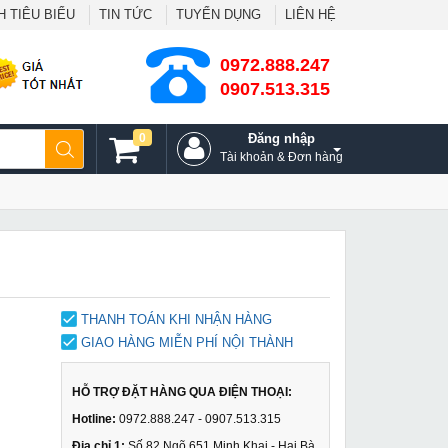
 TIÊU BIỂU
TIN TỨC
TUYỂN DỤNG
LIÊN HỆ
0972.888.247
0907.513.315
0
Đăng nhập
Tài khoản & Đơn hàng
THANH TOÁN KHI NHẬN HÀNG
GIAO HÀNG MIỄN PHÍ NỘI THÀNH
HỖ TRỢ ĐẶT HÀNG QUA ĐIỆN THOẠI:
Hotline:
0972.888.247 - 0907.513.315
Địa chỉ 1:
Số 82 Ngõ 651 Minh Khai - Hai Bà