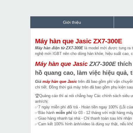
Giới thiệu
Máy hàn que Jasic ZX7-300E
Máy hàn điện tử ZX7-300E
là model mới được tung ra t
nghệ mới IGBT nên cho dòng hàn khỏe, hiệu suất cao, cho
Máy hàn que Jasic
ZX7-300E
thích
hồ quang cao, làm việc hiệu quả, t
Giá
máy hàn que
Jasic
trên đã bao gồm phí vận chuyển 
chi tiết. Đồng thời giá máy trên đã bao gồm phụ kiện sa
🏆Quảng cáo thì ai nói chẳng hay Các chính sách siêu 
anh/chị:
✅7 ngày miễn phí đổi trả - Hoàn tiền ngay 100% (Lỗi của
✅Bảo hành
miễn phí
từ 03 - 12 tháng với mặt hàng máy
✅Giao hàng nhanh tại nhà - Chỉ thanh toán sau khi nhận
✅Cam kết 100% hình ảnh/video là đúng sự thật, nếu k