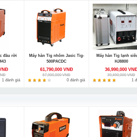
c đầu rời
Máy hàn Tig nhôm Jasic Tig-
Máy hàn Tig lạnh siê
443
500PACDC
HJ8800
 VNĐ
61,790,000 VNĐ
36,990,000 VN
VNĐ
67,900,000 VNĐ
39,490,000 VNĐ
1 đánh giá
0 đánh giá
1 đ