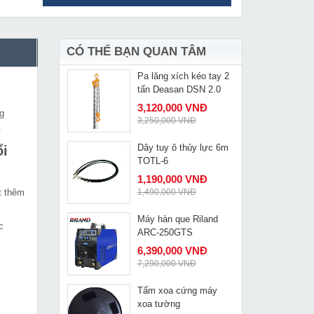
Máy đục bê tông DCA
MUA NGAY
AZG15
4,330,000 VNĐ
4,900,000 VNĐ
CÓ THỂ BẠN QUAN TÂM
Pa lăng xích kéo tay 2
MUA NGAY
tấn Deasan DSN 2.0
3,120,000 VNĐ
g
3,250,000 VNĐ
.
Dây tuy ô thủy lực 6m
ổi
MUA NGAY
TOTL-6
1,190,000 VNĐ
t thêm
1,490,000 VNĐ
Máy hàn que Riland
MUA NGAY
c
ARC-250GTS
6,390,000 VNĐ
7,290,000 VNĐ
Tấm xoa cứng máy
MUA NGAY
xoa tường