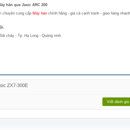
áy hàn que Jasic ARC 200
am chuyên cung cấp
Máy hàn
chính hãng - giá cả cạnh tranh - giao hàng nhan
ội.
Bãi cháy - Tp. Hạ Long - Quảng ninh
asic ZX7-300E
Viết đánh giá