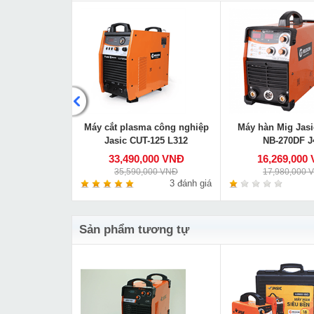
bằng nước máy
Máy cắt plasma công nghiệp
Máy hàn Mig Jasi
 CT 20
Jasic CUT-125 L312
NB-270DF J
000 VNĐ
33,490,000 VNĐ
16,269,000
00 VNĐ
35,590,000 VNĐ
17,980,000 
0 đánh giá
3 đánh giá
Sản phẩm tương tự