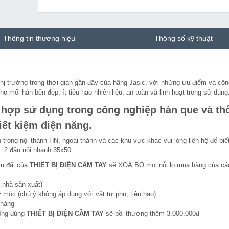
Thông tin thương hiệu
Thông số kỹ thuật
hị trường trong thời gian gần đây của hãng Jasic, với những ưu điểm và côn
 mối hàn bền đẹp, ít tiêu hao nhiên liệu, an toàn và linh hoạt trong sử dụng
 hợp sử dụng trong công nghiệp hàn que và th
iết kiệm điện năng.
trong nội thành HN, ngoại thành và các khu vực khác vui lòng liên hệ để biế
u: 2 đầu nối nhanh 35x50.
ưu đãi của
THIẾT BỊ ĐIỆN CẦM TAY
sẽ XOÁ BỎ mọi nỗi lo mua hàng của cá
 nhà sản xuất)
 móc (chú ý không áp dụng với vật tư phụ, tiêu hao).
 hàng
hông đúng
THIẾT BỊ ĐIỆN CẦM TAY
sẽ bồi thường thêm 3.000.000đ