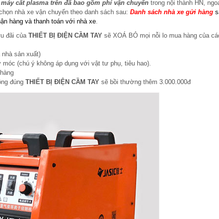
 máy cắt plasma trên
đã bao gồm phí vận chuyển
trong nội thành HN, ngo
chọn nhà xe vận chuyển theo danh sách sau:
Danh sách nhà xe gửi hàng
s
hận hàng và thanh toán với nhà xe
.
ưu đãi của
THIẾT BỊ ĐIỆN CẦM TAY
sẽ XOÁ BỎ mọi nỗi lo mua hàng của cá
 nhà sản xuất)
 móc (chú ý không áp dụng với vật tư phụ, tiêu hao).
 hàng
hông đúng
THIẾT BỊ ĐIỆN CẦM TAY
sẽ bồi thường thêm 3.000.000đ