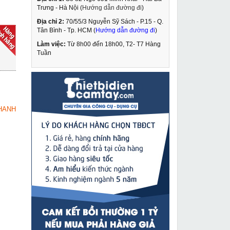
Trưng - Hà Nội (
Hướng dẫn đường đi
)
Địa chỉ 2:
70/55/3 Nguyễn Sỹ Sách - P.15 - Q.
Máy cắt sắt Dera DK-
Tân Bình - Tp. HCM (
Hướng dẫn đường đi
)
355A
Làm việc:
Từ 8h00 đến 18h00, T2- T7 Hàng
1,990,000 VNĐ
Tuần
2,850,000 VNĐ
Pa lăng xích kéo tay
MUA NGAY
Kawasaki 3 tấn 5m VC-
3
3,350,000 VNĐ
HANH
3,520,000 VNĐ
Pa lăng xích kéo tay
MUA NGAY
Kawasaki 0,5 tấn 2,5m
VC-0.5
1,150,000 VNĐ
1,280,000 VNĐ
Máy cắt sắt FEG EG-
MUA NGAY
935B
2,210,000 VNĐ
2,570,000 VNĐ