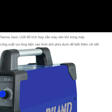
lasma Jasic LGK-60 tích hợp sẵn máy nén khí trong máy
công suất vui lòng bấm vào hình ảnh phía dưới để biết thêm chi tiết: