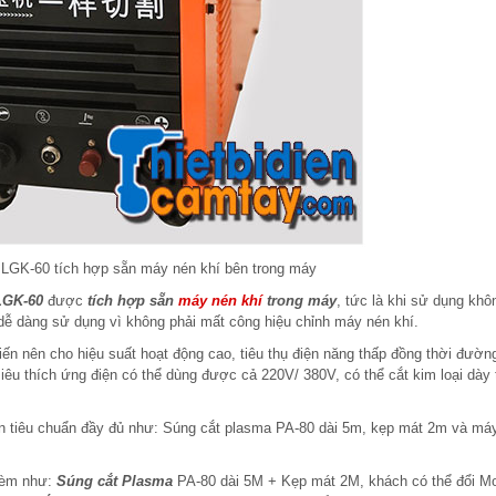
 LGK-60 tích hợp sẵn máy nén khí bên trong máy
LGK-60
được
tích hợp sẵn
máy nén khí
trong máy
, tức là khi sử dụng khô
o dễ dàng sử dụng vì không phải mất công hiệu chỉnh máy nén khí.
ến nên cho hiệu suất hoạt động cao, tiêu thụ điện năng thấp đồng thời đườn
siêu thích ứng điện có thể dùng được cả 220V/ 380V, có thể cắt kim loại dày 
ện tiêu chuẩn đầy đủ như: Súng cắt plasma PA-80 dài 5m, kẹp mát 2m và má
 kèm như:
Súng cắt Plasma
PA-80 dài 5M + Kẹp mát 2M, khách có thể đổi M