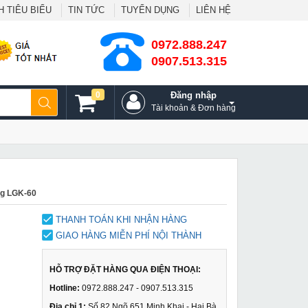
 TIÊU BIỂU
TIN TỨC
TUYỂN DỤNG
LIÊN HỆ
0972.888.247
0907.513.315
0
Đăng nhập
Tài khoản & Đơn hàng
ng LGK-60
THANH TOÁN KHI NHẬN HÀNG
GIAO HÀNG MIỄN PHÍ NỘI THÀNH
HỖ TRỢ ĐẶT HÀNG QUA ĐIỆN THOẠI:
Hotline:
0972.888.247 - 0907.513.315
Địa chỉ 1:
Số 82 Ngõ 651 Minh Khai - Hai Bà