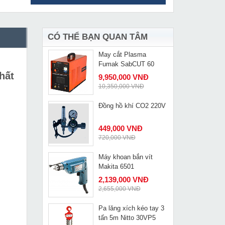
Máy mài Makita
MUA NGAY
9558HN
1,299,000 VNĐ
1,450,000 VNĐ
CÓ THỂ BẠN QUAN TÂM
May cắt Plasma
MUA NGAY
Fumak SabCUT 60
hất
9,950,000 VNĐ
10,350,000 VNĐ
Đồng hồ khí CO2 220V
MUA NGAY
449,000 VNĐ
720,000 VNĐ
Máy khoan bắn vít
MUA NGAY
Makita 6501
2,139,000 VNĐ
2,655,000 VNĐ
Pa lăng xích kéo tay 3
MUA NGAY
tấn 5m Nitto 30VP5