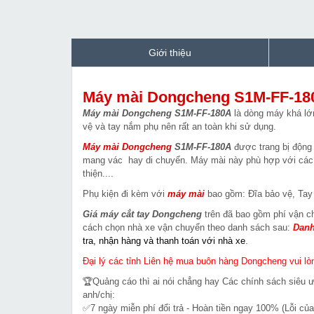
Giới thiệu
Máy mài Dongcheng S1M-FF-18
Máy mài Dongcheng S1M-FF-180A
là dòng máy khá lớn
vệ và tay nắm phụ nên rất an toàn khi sử dụng.
Máy mài Dongcheng
S1M-FF-180A
được trang bị động 
mang vác hay di chuyển. Máy mài này phù hợp với các 
thiện....
Phụ kiện đi kèm với
máy mài
bao gồm: Đĩa bảo vệ, Tay
Giá máy cắt tay Dongcheng
trên đã bao gồm phí vận c
cách chọn nhà xe vận chuyển theo danh sách sau:
Danh
tra, nhận hàng và thanh toán với nhà xe
.
Đại lý các tỉnh Liên hệ mua buôn hàng Dongcheng vui lòn
🏆Quảng cáo thì ai nói chẳng hay Các chính sách siêu 
anh/chị:
✅7 ngày miễn phí đổi trả - Hoàn tiền ngay 100% (Lỗi của