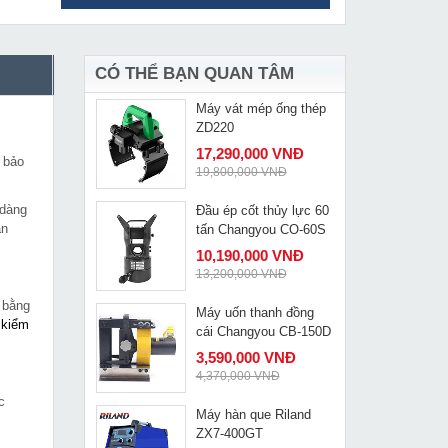
Pa lăng xích lắc tay
MUA NGAY
Nitto 1 tấn 1.5m VR-10
1,690,000 VNĐ
1,985,000 VNĐ
CÓ THỂ BẠN QUAN TÂM
Máy vát mép ống thép
MUA NGAY
ZD220
17,290,000 VNĐ
 bảo
19,800,000 VNĐ
 dàng
Đầu ép cốt thủy lực 60
MUA NGAY
àn
tấn Changyou CO-60S
10,190,000 VNĐ
13,200,000 VNĐ
 bằng
Máy uốn thanh đồng
MUA NGAY
 kiểm
cái Changyou CB-150D
3,590,000 VNĐ
4,370,000 VNĐ
c
Máy hàn que Riland
MUA NGAY
ZX7-400GT