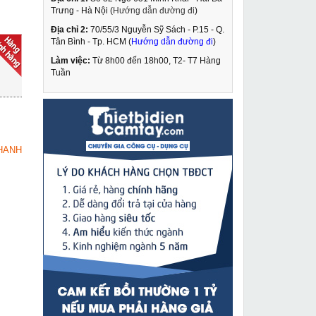
Trưng - Hà Nội (
Hướng dẫn đường đi
)
Địa chỉ 2:
70/55/3 Nguyễn Sỹ Sách - P.15 - Q.
Tời điện 600kg PA600
Tân Bình - Tp. HCM (
Hướng dẫn đường đi
)
Làm việc:
Từ 8h00 đến 18h00, T2- T7 Hàng
3,049,000 VNĐ
Tuần
4,190,000 VNĐ
Đầu đột lỗ thang máng
MUA NGAY
cáp thủy lực Changyou
SYK-8B
2,249,000 VNĐ
HANH
2,749,000 VNĐ
Máy cắt sắt Maktec
MUA NGAY
MT241
2,590,000 VNĐ
2,895,000 VNĐ
Máy cắt sắt Dera DK-
MUA NGAY
355A
1,990,000 VNĐ
2,850,000 VNĐ