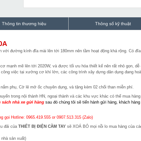
Thông tin thương hiệu
Thông số kỹ thuật
0A
 với đường kính đĩa mài lên tới 180mm nên tầm hoạt động khá rộng. Có đĩa
cơ mạnh mẽ lên tới 2020W, và được tối ưu hóa thiết kế nên rất nhỏ gọn, dễ
công việc tại xưởng cơ khí lớn, các công trình xây dựng dân dụng đang ho
 nắm phụ, Cờ lê mở ốc chuyên dụng, và tặng kèm 02 chổi than miễn phí.
huyển trong nội thành HN, ngoại thành và các khu vực khác có thể mua hàng
 sách nhà xe gửi hàng
sau đó chúng tôi sẽ tiến hành gửi hàng, khách hàng
g gọi Hotline: 0965.419.555 or 0907.513.315 (Zalo)
ưu đãi của
THIẾT BỊ ĐIỆN CẦM TAY
sẽ XOÁ BỎ mọi nỗi lo mua hàng của cá
 nhà sản xuất)