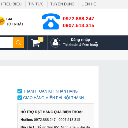
 TIÊU BIỂU
TIN TỨC
TUYỂN DỤNG
LIÊN HỆ
0972.888.247
0907.513.315
0
Đăng nhập
Tài khoản & Đơn hàng
THANH TOÁN KHI NHẬN HÀNG
GIAO HÀNG MIỄN PHÍ NỘI THÀNH
HỖ TRỢ ĐẶT HÀNG QUA ĐIỆN THOẠI:
Hotline:
0972.888.247 - 0907.513.315
Địa chỉ 1:
Số 82 Ngõ 651 Minh Khai - Hai Bà