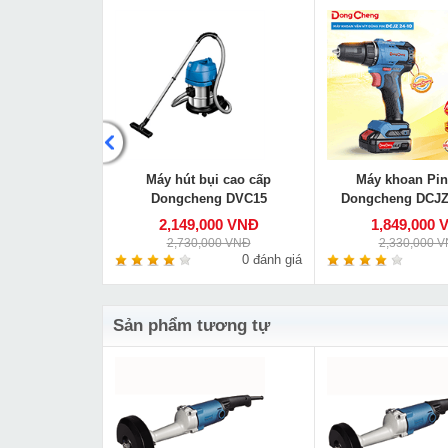
ng Dongcheng
Máy hút bụi cao cấp
Máy khoan Pin
180
Dongcheng DVC15
Dongcheng DCJZ
000 VNĐ
2,149,000 VNĐ
1,849,000 
00 VNĐ
2,730,000 VNĐ
2,330,000 
0 đánh giá
0 đánh giá
Sản phẩm tương tự