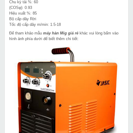
Chu kỳ tải %: 60
(COSφ): 0.93
Hiệu xuất %: 85
Bộ cấp dây Rời
Tốc độ cấp dây m/min: 1.5-18
Để tham khảo mẫu
máy hàn Mig giá rẻ
khác vui lòng bấm vào
hình ảnh phía dưới để biết thêm chi tiết: