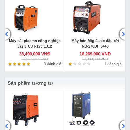
Máy cắt plasma công nghiệp
Máy hàn Mig Jasic đầu rời
Jasic CUT-125 L312
NB-270DF J443
33,490,000 VNĐ
16,269,000 VNĐ
35,590,000 VNĐ
17,980,000 VNĐ
á
3 đánh giá
1 đánh giá
Sản phẩm tương tự