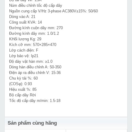
Núm điều chỉnh tốc độ cấp dây
Nguồn cung cấp V/Hz 3-phase AC380V±15%: 50/60
Dòng vào A: 21
Công suất KVA: 14
Đường kính cuộn dây mm: 270
Đường kính dây mm: 1.0/1.2
KHối lượng Kg: 29
Kích cỡ mm: 570×285×470
Lớp cách điện: F
Lớp bảo vệ: Ip21
Độ dày vật hàn mm: ≥1.0
Dòng hàn điều chỉnh A: 50-350
Điện áp ra điều chỉnh V: 15-36
Chu kỳ tải %: 60
(COSφ): 0.93
Hiệu xuất %: 85
Bộ cấp dây Rời
Tốc độ cấp dây m/min: 1.5-18
Sản phẩm cùng hãng