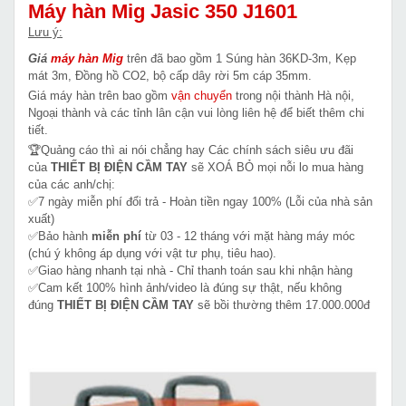
Máy hàn Mig Jasic 350 J1601
Lưu ý:
Giá
máy hàn Mig
trên đã bao gồm 1 Súng hàn 36KD-3m, Kẹp
mát 3m, Đồng hồ CO2, bộ cấp dây rời 5m cáp 35mm.
Giá máy hàn trên bao gồm
vận chuyển
trong nội thành Hà nội,
Ngoại thành và các tỉnh lân cận vui lòng liên hệ để biết thêm chi
tiết.
🏆Quảng cáo thì ai nói chẳng hay Các chính sách siêu ưu đãi
của
THIẾT BỊ ĐIỆN CẦM TAY
sẽ XOÁ BỎ mọi nỗi lo mua hàng
của các anh/chị:
✅7 ngày miễn phí đổi trả - Hoàn tiền ngay 100% (Lỗi của nhà sản
xuất)
✅Bảo hành
miễn phí
từ 03 - 12 tháng với mặt hàng máy móc
(chú ý không áp dụng với vật tư phụ, tiêu hao).
✅Giao hàng nhanh tại nhà - Chỉ thanh toán sau khi nhận hàng
✅Cam kết 100% hình ảnh/video là đúng sự thật, nếu không
đúng
THIẾT BỊ ĐIỆN CẦM TAY
sẽ bồi thường thêm 17.000.000đ