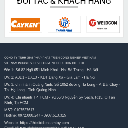
ĐỐI TÁC & KHÁCH HÀNG
CÔNG TY TNHH GIẢI PHÁP PHÁT TRIỂN CÔNG NGHIỆP VIỆT NAM
VIETNAM INDUSTRY DEVELOPMENT SOLUTION CO., LTD
Đ/c 1: Số 82 Ngõ 651 Minh Khai - Hai Bà Trưng - Hà Nội.
Đ/c 2: A3D1 - DX13 - KĐT Đặng Xá - Gia Lâm - Hà Nội
Đ/c 3: chi nhánh Quảng Ninh: Số 1052 đường Hạ Long - P. Bãi Cháy -
Tp. Hạ Long - Tỉnh Quảng Ninh
Đ/c 4: Chi nhánh TP. HCM - 70/55/3 Nguyễn Sỹ Sách, P.15, Q.Tân
Bình, Tp.HCM
MST: 0107527617
Hotline:
0972.888.247
-
0907.513.315
Website:
https://thietbidiencamtay.com