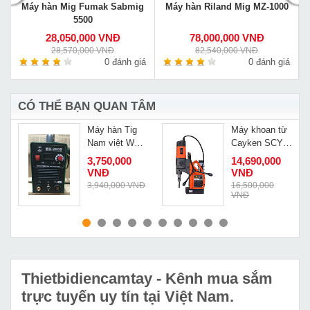
Máy hàn Mig Fumak Sabmig
Máy hàn Riland Mig MZ-1000
5500
28,050,000 VNĐ
78,000,000 VNĐ
28,570,000 VNĐ
82,540,000 VNĐ
á
0 đánh giá
0 đánh giá
CÓ THỂ BẠN QUAN TÂM
Máy hàn Tig
Máy khoan từ
Nam việt WS-
Cayken SCY-
200S
36/2WDO
3,750,000
14,690,000
VNĐ
VNĐ
Đ
3,940,000 VNĐ
16,500,000
VNĐ
MUA NGAY
MUA NGAY
Thietbidiencamtay
- Kênh mua sắm
trực tuyến uy tín tại Việt Nam.