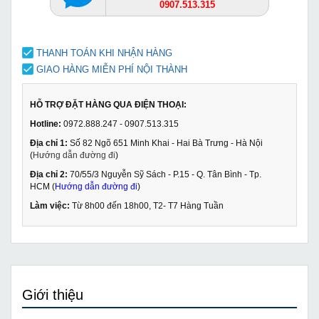
0907.513.315
THANH TOÁN KHI NHẬN HÀNG
GIAO HÀNG MIỄN PHÍ NỘI THÀNH
HỖ TRỢ ĐẶT HÀNG QUA ĐIỆN THOẠI:
Hotline:
0972.888.247 - 0907.513.315
Địa chỉ 1:
Số 82 Ngõ 651 Minh Khai - Hai Bà Trưng - Hà Nội
(
Hướng dẫn đường đi
)
Địa chỉ 2:
70/55/3 Nguyễn Sỹ Sách - P.15 - Q. Tân Bình - Tp.
HCM (
Hướng dẫn đường đi
)
Làm việc:
Từ 8h00 đến 18h00, T2- T7 Hàng Tuần
Giới thiệu