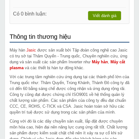
Có 0 bình luận:
Viết đánh giá
Thông tin thương hiệu
Máy hàn
Jasic
được sản xuất bởi Tập đoàn công nghệ cao Jasic
có trụ sở tại Thâm Quyến - Trung quốc, Chuyên nghiên cứu, ứng
dụng và sản xuất các sản phẩm Inverter như
Máy hàn
,
Máy cắt
plasma
và các thiết bị hàn tự động khác.
Với các trung tâm nghiên cứu ứng dụng tại các thành phố lớn của
Trung quốc như: Thâm Quyến, Trùng Khánh, Thành Đô công ty đã
có đến 60 bằng sáng chế được công nhận và ứng dụng rộng rãi.
Công ty cũng đạt được chứng chỉ ISO9001 về hệ thống quản lý
chất lượng sản phẩm. Các sản phẩm của công ty đều đạt chuẩn
CCC, CE, ROHS, C-TICK và CSA. Jasic hoàn toàn sở hữu các
quyền trí tuệ được sử dụng trong các sản phẩm của mình.
Cùng với đó là các dây chuyền sản xuất, lắp đặt được chuyên
môn hóa cao, hiện đại nên năng lực cung ứng rất tốt. Chất lượng
sản phẩm được kiểm soát chặt chẽ nên ít xảy ra sự cố khi sử
dụng. Chính vì vậy Jasic đem đến cho khách hàng các sản