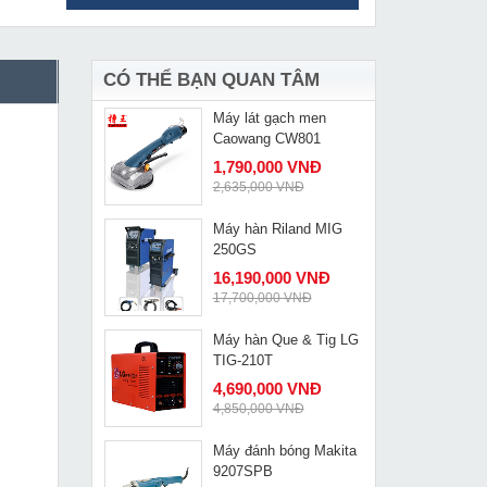
Máy mài Dongcheng
MUA NGAY
S1M-FF05-100B
719,000 VNĐ
925,000 VNĐ
CÓ THỂ BẠN QUAN TÂM
Máy lát gạch men
MUA NGAY
Caowang CW801
1,790,000 VNĐ
2,635,000 VNĐ
Máy hàn Riland MIG
MUA NGAY
250GS
16,190,000 VNĐ
17,700,000 VNĐ
Máy hàn Que & Tig LG
MUA NGAY
TIG-210T
4,690,000 VNĐ
4,850,000 VNĐ
Máy đánh bóng Makita
MUA NGAY
9207SPB