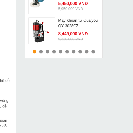
5,450,000 VNĐ
5,950,000 VNĐ
Máy khoan từ Quaiyou
MUA NGAY
QY 3028CZ
8,449,000 VNĐ
9,320,000 VNĐ
Đầu nối nhanh thủy lực
MUA NGAY
ZG-38
329,000 VNĐ
510,000 VNĐ
thể dễ
Máy cắt nhôm Bosch
MUA NGAY
GCM 10MX
5,479,000 VNĐ
6,290,000 VNĐ
 vòng
, dễ
Máy phay rãnh tường
MUA NGAY
DCA AZR02-150
hoan
2,490,000 VNĐ
o độ
3,218,000 VNĐ