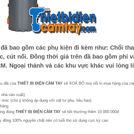
đã bao gồm các phụ kiện đi kèm như: Chổi th
c, cút nối. Đồng thời giá trên đã bao gồm phí 
M. Ngoại thành và các khu vực khác vui lòng l
ưu đãi của
THIẾT BỊ ĐIỆN CẦM TAY
sẽ XOÁ BỎ mọi nỗi lo mua hàng của cá
 nhà sản xuất)
 móc (chú ý không áp dụng với vật tư phụ, tiêu hao).
 hàng
hông đúng
THIẾT BỊ ĐIỆN CẦM TAY
sẽ bồi thường thêm 10.000.000đ
y đồng 100% nguyên chất nên có tuổi thọ sử dụng cực kỳ cao: