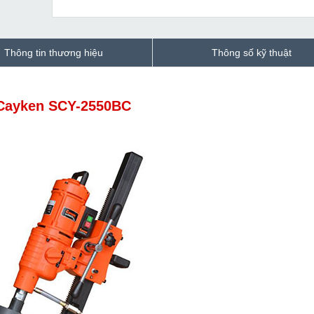
Thông tin thương hiệu
Thông số kỹ thuật
o Cayken SCY-2550BC