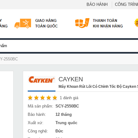
BẢO HÀNH
CÔNG TRÌNH
SCY-2550BC
CAYKEN
Máy Khoan Rút Lõi Có Chỉnh Tốc Độ Cayke
1
đánh giá
Mã sản phẩm:
SCY-2550BC
Bảo hành:
12 tháng
Xuất xứ:
Trung quốc
Công nghệ:
Đức