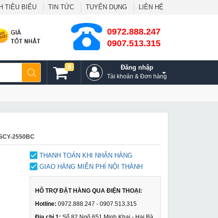
 TIÊU BIỂU
TIN TỨC
TUYỂN DỤNG
LIÊN HỆ
0972.888.247
0907.513.315
0
Đăng nhập
Tài khoản & Đơn hàng
n SCY-2550BC
THANH TOÁN KHI NHẬN HÀNG
GIAO HÀNG MIỄN PHÍ NỘI THÀNH
HỖ TRỢ ĐẶT HÀNG QUA ĐIỆN THOẠI:
Hotline:
0972.888.247 - 0907.513.315
Địa chỉ 1:
Số 82 Ngõ 651 Minh Khai - Hai Bà