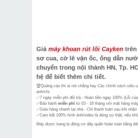
Giá
máy khoan rút lõi Cayken
trên 
sơ cua, cờ lê vặn ốc, ống dẫn nướ
chuyển trong nội thành HN, Tp. HC
hệ để biết thêm chi tiết.
🏆Quảng cáo thì ai nói chẳng hay Các chính sách siêu 
anh/chị:
✅7 ngày miễn phí đổi trả - Hoàn tiền ngay 100% (Lỗi của
✅Bảo hành
miễn phí
từ 03 - 18 tháng với mặt hàng máy
✅Giao hàng nhanh tại nhà - Chỉ thanh toán sau khi nhận
✅Cam kết 100% hình ảnh/video là đúng sự thật, nếu k
Máy được trang bị động cơ dây quấn hoàn toàn bằng dâ