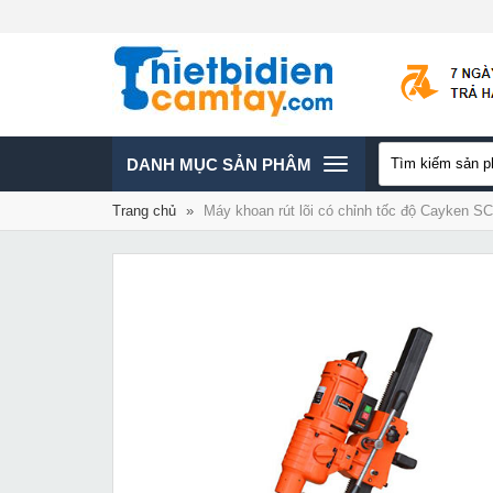
TOGGLE
DANH MỤC SẢN PHÂM
Trang chủ
»
Máy khoan rút lõi có chỉnh tốc độ Cayken 
NAVIGATION