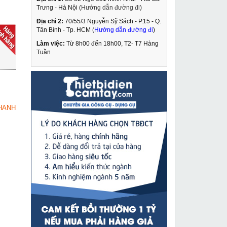
Trưng - Hà Nội (
Hướng dẫn đường đi
)
Địa chỉ 2:
70/55/3 Nguyễn Sỹ Sách - P.15 - Q.
Đầu nối nhanh thủy lực
Tân Bình - Tp. HCM (
Hướng dẫn đường đi
)
ZG-38
Làm việc:
Từ 8h00 đến 18h00, T2- T7 Hàng
329,000 VNĐ
Tuần
510,000 VNĐ
Máy cắt nhôm Bosch
MUA NGAY
GCM 10MX
5,479,000 VNĐ
HANH
6,290,000 VNĐ
Máy phay rãnh tường
MUA NGAY
DCA AZR02-150
2,490,000 VNĐ
3,218,000 VNĐ
Máy cắt plasma Jasic
MUA NGAY
LGK 45 tích hợp sẵn
máy nén khí
9,490,000 VNĐ
10,329,000 VNĐ