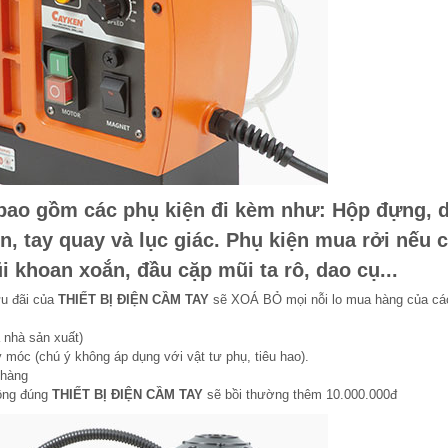
bao gồm các phụ kiện đi kèm như: Hộp đựng, 
, tay quay và lục giác. Phụ kiện mua rởi nếu c
 khoan xoắn, đầu cặp mũi ta rô, dao cụ...
ưu đãi của
THIẾT BỊ ĐIỆN CẦM TAY
sẽ XOÁ BỎ mọi nỗi lo mua hàng của cá
 nhà sản xuất)
 móc (chú ý không áp dụng với vật tư phụ, tiêu hao).
 hàng
hông đúng
THIẾT BỊ ĐIỆN CẦM TAY
sẽ bồi thường thêm 10.000.000đ