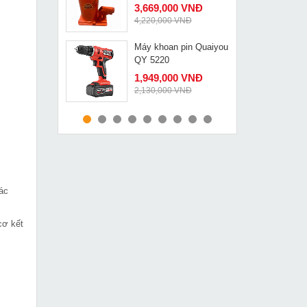
3,669,000 VNĐ
4,220,000 VNĐ
Máy khoan pin Quaiyou
MUA NGAY
QY 5220
1,949,000 VNĐ
2,130,000 VNĐ
Máy cắt sắt FEG EG-
MUA NGAY
935B
2,210,000 VNĐ
2,570,000 VNĐ
Máy hàn que Marller
ác
MUA NGAY
ZX7-200A New siêu
khỏe
2,549,000 VNĐ
cơ kết
3,219,000 VNĐ
Máy cắt sắt Tiến Đạt
MUA NGAY
F400 không động cơ
2,419,000 VNĐ
2,690,000 VNĐ