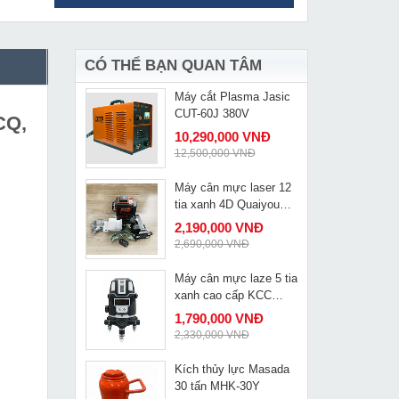
Kích thủy lực 10 tấn
MUA NGAY
Changyou FPY-101
990,000 VNĐ
1,390,000 VNĐ
CÓ THỂ BẠN QUAN TÂM
Máy cắt Plasma Jasic
MUA NGAY
CUT-60J 380V
CQ,
10,290,000 VNĐ
12,500,000 VNĐ
Máy cân mực laser 12
MUA NGAY
tia xanh 4D Quaiyou
QY-1512NM
2,190,000 VNĐ
2,690,000 VNĐ
Máy cân mực laze 5 tia
MUA NGAY
xanh cao cấp KCC
A71607
1,790,000 VNĐ
2,330,000 VNĐ
Kích thủy lực Masada
MUA NGAY
30 tấn MHK-30Y