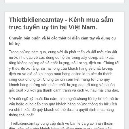
Thietbidiencamtay
- Kênh mua sắm
trực tuyến uy tín tại Việt Nam.
Chuyên bán buôn và lẻ các thiết bị điện cầm tay và dụng cụ
hỗ trợ
Trong những năm qua, cùng với đà phát triển và đổi mới của đất
nước nhu cầu về các dụng cụ hỗ trợ trong xây dựng, sản xuất
tăng không ngừng cả về chất lượng, số lượng, dịch vụ. Chúng tôi
ý thức được rằng, sự hài lòng của khách hàng về chất lượng,
dịch vụ và giá cả khi chọn mua hàng online là thước đo thành
công của chúng tôi. Chúng tôi xin cam kết mang tới cho quý
khách hàng những sản phẩm chất lượng cao, rõ ràng về nguồn
gốc xuất xứ với giá thành cạnh tranh và dịch vụ hậu mãi chu đáo.
Với đội ngũ kỹ thuật lâu năm, hiểu nghề chúng tôi tự tin có thể tư
vấn hoặc cung cấp cho quý khách hàng những thông tin hữu ích
và chính xác để quý khách có thể đưa ra quyết định mua hàng
thông thái nhất.
Thietbidiencamtay cung cấp dịch vụ bán lẻ và giao nhận thuận
tiện, đảm bảo cho khách hàng dễ dàng mua được những sản