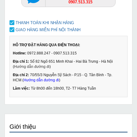
0907.513.315
THANH TOÁN KHI NHẬN HÀNG
GIAO HÀNG MIỄN PHÍ NỘI THÀNH
HỖ TRỢ ĐẶT HÀNG QUA ĐIỆN THOẠI:
Hotline:
0972.888.247 - 0907.513.315
Địa chỉ 1:
Số 82 Ngõ 651 Minh Khai - Hai Bà Trưng - Hà Nội
(
Hướng dẫn đường đi
)
Địa chỉ 2:
70/55/3 Nguyễn Sỹ Sách - P.15 - Q. Tân Bình - Tp.
HCM (
Hướng dẫn đường đi
)
Làm việc:
Từ 8h00 đến 18h00, T2- T7 Hàng Tuần
Giới thiệu