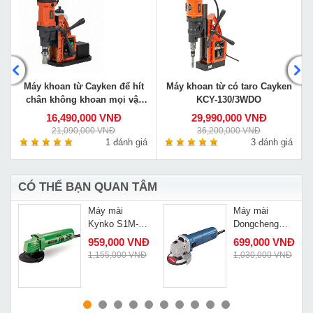
n
Máy khoan từ Cayken để hít
Máy khoan từ có taro Cayken
chân không khoan mọi vật
KCY-130/3WDO
liệu VS-35E
16,490,000 VNĐ
29,990,000 VNĐ
21,090,000 VNĐ
36,200,000 VNĐ
á
1 đánh giá
3 đánh giá
CÓ THỂ BẠN QUAN TÂM
h
Máy mài
Máy mài
n
Kynko S1M-
Dongcheng
KD01-100B
S1M-FF03-
Đ
959,000 VNĐ
699,000 VNĐ
100A
Đ
1,155,000 VNĐ
1,030,000 VNĐ
MUA NGAY
MUA NGAY