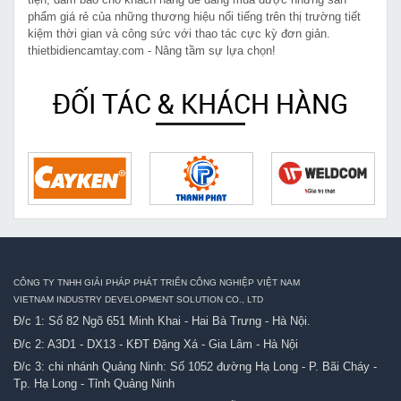
phẩm giá rẻ của những thương hiệu nổi tiếng trên thị trường tiết
kiệm thời gian và công sức với thao tác cực kỳ đơn giản.
thietbidiencamtay.com - Nâng tầm sự lựa chọn!
ĐỐI TÁC & KHÁCH HÀNG
CÔNG TY TNHH GIẢI PHÁP PHÁT TRIỂN CÔNG NGHIỆP VIỆT NAM
VIETNAM INDUSTRY DEVELOPMENT SOLUTION CO., LTD
Đ/c 1: Số 82 Ngõ 651 Minh Khai - Hai Bà Trưng - Hà Nội.
Đ/c 2: A3D1 - DX13 - KĐT Đặng Xá - Gia Lâm - Hà Nội
Đ/c 3: chi nhánh Quảng Ninh: Số 1052 đường Hạ Long - P. Bãi Cháy -
Tp. Hạ Long - Tỉnh Quảng Ninh