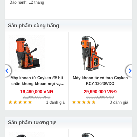
Bảo hành: 12 tháng
Sản phẩm cùng hãng
Máy khoan từ Cayken để hít
Máy khoan từ có taro Cayken
chân không khoan mọi vật
KCY-130/3WDO
liệu VS-35E
16,490,000 VNĐ
29,990,000 VNĐ
21,090,000 VNĐ
36,200,000 VNĐ
á
1 đánh giá
3 đánh giá
Sản phẩm tương tự