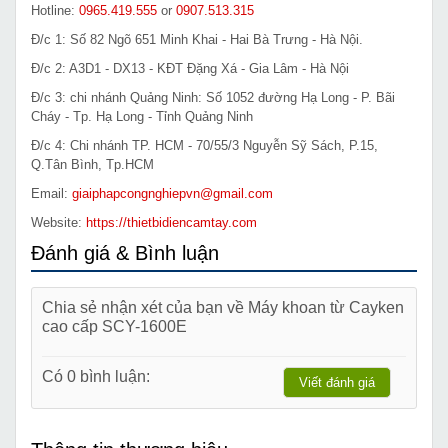
Hotline:
0965.419.555
or
0907.513.315
Đ/c 1: Số 82 Ngõ 651 Minh Khai - Hai Bà Trưng - Hà Nội.
Đ/c 2: A3D1 - DX13 - KĐT Đặng Xá - Gia Lâm - Hà Nội
Đ/c 3: chi nhánh Quảng Ninh: Số 1052 đường Hạ Long - P. Bãi
Cháy - Tp. Hạ Long - Tỉnh Quảng Ninh
Đ/c 4: Chi nhánh TP. HCM - 70/55/3 Nguyễn Sỹ Sách, P.15,
Q.Tân Bình, Tp.HCM
Email:
giaiphapcongnghiepvn@gmail.com
Website:
https://thietbidiencamtay.com
Đánh giá & Bình luận
Chia sẻ nhận xét của bạn về Máy khoan từ Cayken
cao cấp SCY-1600E
Có 0 bình luận:
Viết đánh giá