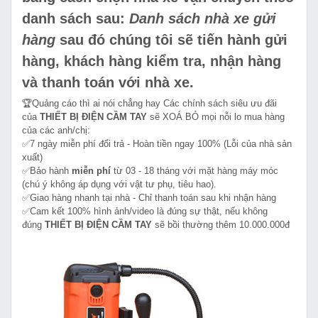
danh sách sau:
Danh sách nhà xe gửi
hàng
sau đó chúng tôi sẽ tiến hành gửi
hàng, khách hàng kiểm tra, nhận hàng
và thanh toán với nhà xe.
🏆Quảng cáo thì ai nói chẳng hay Các chính sách siêu ưu đãi
của
THIẾT BỊ ĐIỆN CẦM TAY
sẽ XOÁ BỎ mọi nỗi lo mua hàng
của các anh/chị:
✅7 ngày miễn phí đổi trả - Hoàn tiền ngay 100% (Lỗi của nhà sản
xuất)
✅Bảo hành
miễn phí
từ 03 - 18 tháng với mặt hàng máy móc
(chú ý không áp dụng với vật tư phụ, tiêu hao).
✅Giao hàng nhanh tại nhà - Chỉ thanh toán sau khi nhận hàng
✅Cam kết 100% hình ảnh/video là đúng sự thật, nếu không
đúng
THIẾT BỊ ĐIỆN CẦM TAY
sẽ bồi thường thêm 10.000.000đ