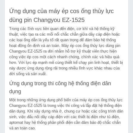
Ứng dụng của máy ép cos ống thủy lực
dùng pin Changyou EZ-1525
Trong các lĩnh vực liên quan đến điện, cơ khí và hệ thống kỹ
thuật, việc tạo ra các mối nối chắc chắn giữa dây cáp điện hoặc
các loại ống dẫn là yếu tố rất quan trọng để đảm bảo hệ thống
hoạt động ổn định và an toàn. Máy ép cos ống thủy lực dùng pin
Changyou EZ-1525 ra đời nhằm hỗ trợ kỹ thuật viên thực hiện
công việc ép cos một cách nhanh chóng, chính xác và hiệu quả
hơn. Với lực ép mạnh mẽ cùng thiết kế chạy pin linh hoạt, thiết bị
này được ứng dụng rộng rãi trong nhiều lĩnh vực khác nhau của
đời sống và sản xuất.
Ứng dụng trong thi công hệ thống điện dân
dụng
Một trong những ứng dụng phổ biến của máy ép cos ống thủy lực
Changyou EZ-1525 là trong việc thi công và lắp đặt hệ thống điện
dân dụng. Khi xây dựng nhà ở, chung cư hoặc các công trình dân
sinh, việc đấu nối dây cáp điện với các thiết bị điện như tủ điện,
aptomat hay hệ thống phân phối điện cần đảm bảo độ chắc chắn
và an toàn cao.