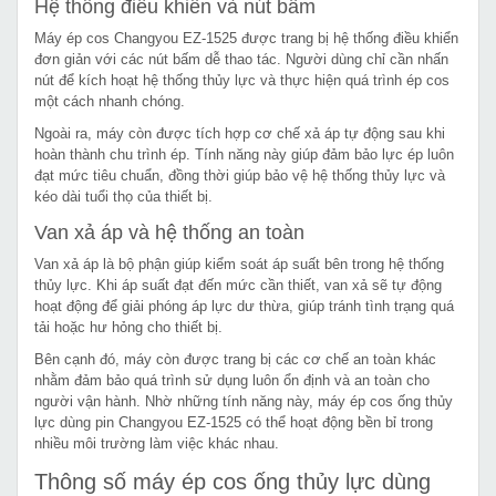
Hệ thống điều khiển và nút bấm
Máy ép cos Changyou EZ-1525 được trang bị hệ thống điều khiển
đơn giản với các nút bấm dễ thao tác. Người dùng chỉ cần nhấn
nút để kích hoạt hệ thống thủy lực và thực hiện quá trình ép cos
một cách nhanh chóng.
Ngoài ra, máy còn được tích hợp cơ chế xả áp tự động sau khi
hoàn thành chu trình ép. Tính năng này giúp đảm bảo lực ép luôn
đạt mức tiêu chuẩn, đồng thời giúp bảo vệ hệ thống thủy lực và
kéo dài tuổi thọ của thiết bị.
Van xả áp và hệ thống an toàn
Van xả áp là bộ phận giúp kiểm soát áp suất bên trong hệ thống
thủy lực. Khi áp suất đạt đến mức cần thiết, van xả sẽ tự động
hoạt động để giải phóng áp lực dư thừa, giúp tránh tình trạng quá
tải hoặc hư hỏng cho thiết bị.
Bên cạnh đó, máy còn được trang bị các cơ chế an toàn khác
nhằm đảm bảo quá trình sử dụng luôn ổn định và an toàn cho
người vận hành. Nhờ những tính năng này, máy ép cos ống thủy
lực dùng pin Changyou EZ-1525 có thể hoạt động bền bỉ trong
nhiều môi trường làm việc khác nhau.
Thông số máy ép cos ống thủy lực dùng