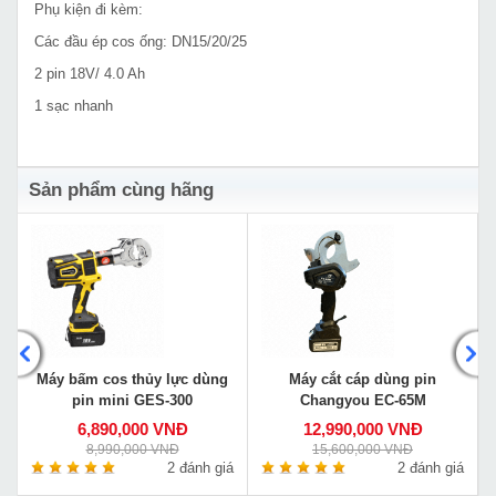
Phụ kiện đi kèm:
Các đầu ép cos ống: DN15/20/25
2 pin 18V/ 4.0 Ah
1 sạc nhanh
Sản phẩm cùng hãng
Máy bấm cos thủy lực dùng
Máy cắt cáp dùng pin
pin mini GES-300
Changyou EC-65M
6,890,000 VNĐ
12,990,000 VNĐ
8,990,000 VNĐ
15,600,000 VNĐ
á
2 đánh giá
2 đánh giá