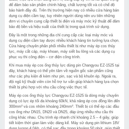
để đảm bảo sản phẩm chính hãng, chất lượng tốt và có chế độ
bảo hành đầy đủ. Trên thị trường hiện nay có nhiều cửa hàng bán
dụng cụ điện cầm tay, tuy nhiên người dùng nên ưu tiên những
đơn vị chuyên cung cấp thiết bị điện và máy móc kỹ thuật để đảm
bảo độ bền và hiệu suất của thiết bị trong quá trình sử dụng.
Đây là một trong những địa chỉ cung cấp các loại máy móc và
dụng cụ điện cầm tay được nhiều khách hàng tin tưởng lựa chọn.
Cửa hàng chuyên phân phối nhiều thiết bị như máy ép cos thủy
lực, máy cắt cáp, máy khoan, máy siết bu lông và các dụng cụ
phục vụ thi công điện – cơ điện công trình.
Khi mua máy ép cos ống thủy lực dùng pin Changyou EZ-1525 tại
đây, khách hàng có thể yên tâm về nguồn gốc sản phẩm cũng
như các phụ kiện đi kèm như pin, sạc và bộ khuôn ép. Ngoài ra,
đội ngũ kỹ thuật viên còn hỗ trợ tư vấn giúp khách hàng lựa chọn
thiết bị phù hợp với nhu cầu công việc thực tế.
Máy ép cos ống thủy lực Changyou EZ-1525 là dòng máy chuyên
dụng có lực ép tối đa khoảng 60kN, khả năng ép cos đồng lên đến
300mm² và cos nhôm khoảng 240mm². Thiết bị có thể ép các đầu
cos ống như DN15, DN20 và DN25, đáp ứng nhiều nhu cầu thi
công khác nhau. Chu trình ép nhanh chỉ khoảng 2.5 – 4 giây, giúp
tiết kiệm thời gian làm việc đáng kể. Máy sử dụng pin lithium 18V
dung lượng 4.0Ah, có thể sạc đầy trong khoảng 50 phút, giúp thiết