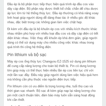
Đầu ép là bộ phận trực tiếp thực hiện quá trình ép đầu cos vào
dây cáp điện. Bộ phận này được thiết kế chắc chắn để chịu được
áp lực lớn từ hệ thống thủy lực. Đầu ép thường có khả năng xoay
linh hoạt giúp người dùng dễ dàng thao tác ở nhiều góc độ khác
nhau, đặc biệt trong các không gian làm việc chật hẹp.
Đi kèm với đầu ép là bộ khuôn ép cos với nhiều kích thước khác
nhau nhằm phù hợp với nhiều loại đầu cos và dây cáp điện có tiết
diện khác nhau. Việc thay đổi khuôn ép khá đơn giản, giúp người
dùng có thể sử dụng máy cho nhiều công việc khác nhau trong
quá trình thi công hệ thống điện.
Pin lithium và bộ sạc
Máy ép cos ống thủy lực Changyou EZ-1525 sử dụng pin lithium
để cung cấp năng lượng cho toàn bộ thiết bị. Pin có dung lượng
lớn giúp máy có thể thực hiện nhiều lần ép cos liên tục chỉ với
một lần sạc đầy. Điều này giúp người dùng làm việc hiệu quả hơn
mà không cần phụ thuộc vào nguồn điện trực tiếp.
Pin lithium còn có ưu điểm là trọng lượng nhẹ, tuổi thọ cao và
thời gian sạc nhanh. Bộ sạc đi kèm giúp nạp lại năng lượng cho
pin một cách thuận tiện, đảm bảo máy luôn sẵn sàng hoạt động
khi cần thiết.