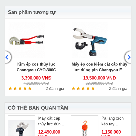
Sản phẩm tương tự
y
Kìm ép cos thủy lực
Máy ép cos kiêm cắt cáp thủy
Changyou CYO-300C
lực dùng pin Changyou EZ-
400/105C
3,390,000 VNĐ
19,500,000 VNĐ
4,610,000 VNĐ
28,990,000 VNĐ
á
2 đánh giá
2 đánh giá
CÓ THỂ BẠN QUAN TÂM
Máy cắt cáp
Pa lăng xích
thủy lực dùng
kéo tay
-
pin Changyou
Kawasaki 0,5
12,490,000
1,150,000
cao cấp EC-
tấn 2,5m VC-