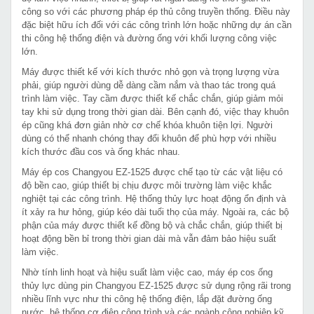
công so với các phương pháp ép thủ công truyền thống. Điều này
đặc biệt hữu ích đối với các công trình lớn hoặc những dự án cần
thi công hệ thống điện và đường ống với khối lượng công việc
lớn.
Máy được thiết kế với kích thước nhỏ gọn và trọng lượng vừa
phải, giúp người dùng dễ dàng cầm nắm và thao tác trong quá
trình làm việc. Tay cầm được thiết kế chắc chắn, giúp giảm mỏi
tay khi sử dụng trong thời gian dài. Bên cạnh đó, việc thay khuôn
ép cũng khá đơn giản nhờ cơ chế khóa khuôn tiện lợi. Người
dùng có thể nhanh chóng thay đổi khuôn để phù hợp với nhiều
kích thước đầu cos và ống khác nhau.
Máy ép cos Changyou EZ-1525 được chế tạo từ các vật liệu có
độ bền cao, giúp thiết bị chịu được môi trường làm việc khắc
nghiệt tại các công trình. Hệ thống thủy lực hoạt động ổn định và
ít xảy ra hư hỏng, giúp kéo dài tuổi thọ của máy. Ngoài ra, các bộ
phận của máy được thiết kế đồng bộ và chắc chắn, giúp thiết bị
hoạt động bền bỉ trong thời gian dài mà vẫn đảm bảo hiệu suất
làm việc.
Nhờ tính linh hoạt và hiệu suất làm việc cao, máy ép cos ống
thủy lực dùng pin Changyou EZ-1525 được sử dụng rộng rãi trong
nhiều lĩnh vực như thi công hệ thống điện, lắp đặt đường ống
nước, hệ thống cơ điện công trình và các ngành công nghiệp kỹ