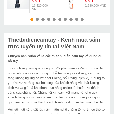
VNĐ
VNĐ
50M
0.5
16,420,000
1,280,000 VNĐ
VNĐ
MUA NGAY
MUA NGAY
Thietbidiencamtay
- Kênh mua sắm
trực tuyến uy tín tại Việt Nam.
Chuyên bán buôn và lẻ các thiết bị điện cầm tay và dụng cụ
hỗ trợ
Trong những năm qua, cùng với đà phát triển và đổi mới của đất
nước nhu cầu về các dụng cụ hỗ trợ trong xây dựng, sản xuất
tăng không ngừng cả về chất lượng, số lượng, dịch vụ. Chúng tôi
ý thức được rằng, sự hài lòng của khách hàng về chất lượng,
dịch vụ và giá cả khi chọn mua hàng online là thước đo thành
công của chúng tôi. Chúng tôi xin cam kết mang tới cho quý
khách hàng những sản phẩm chất lượng cao, rõ ràng về nguồn
gốc xuất xứ với giá thành cạnh tranh và dịch vụ hậu mãi chu đáo.
Với đội ngũ kỹ thuật lâu năm, hiểu nghề chúng tôi tự tin có thể tư