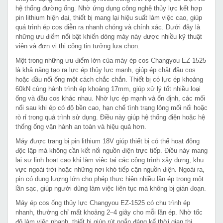
hệ thống đường ống. Nhờ ứng dụng công nghệ thủy lực kết hợp
pin lithium hiện đại, thiết bị mang lại hiệu suất làm việc cao, giúp
quá trình ép cos diễn ra nhanh chóng và chính xác. Dưới đây là
những ưu điểm nổi bật khiến dòng máy này được nhiều kỹ thuật
viên và đơn vị thi công tin tưởng lựa chọn.
Một trong những ưu điểm lớn của máy ép cos Changyou EZ-1525
là khả năng tạo ra lực ép thủy lực mạnh, giúp ép chặt đầu cos
hoặc đầu nối ống một cách chắc chắn. Thiết bị có lực ép khoảng
60kN cùng hành trình ép khoảng 17mm, giúp xử lý tốt nhiều loại
ống và đầu cos khác nhau. Nhờ lực ép mạnh và ổn định, các mối
nối sau khi ép có độ bền cao, hạn chế tình trạng lỏng mối nối hoặc
rò rỉ trong quá trình sử dụng. Điều này giúp hệ thống điện hoặc hệ
thống ống vận hành an toàn và hiệu quả hơn.
Máy được trang bị pin lithium 18V giúp thiết bị có thể hoạt động
độc lập mà không cần kết nối nguồn điện trực tiếp. Điều này mang
lại sự linh hoạt cao khi làm việc tại các công trình xây dựng, khu
vực ngoài trời hoặc những nơi khó tiếp cận nguồn điện. Ngoài ra,
pin có dung lượng lớn cho phép thực hiện nhiều lần ép trong một
lần sạc, giúp người dùng làm việc liên tục mà không bị gián đoạn.
Máy ép cos ống thủy lực Changyou EZ-1525 có chu trình ép
nhanh, thường chỉ mất khoảng 2–4 giây cho mỗi lần ép. Nhờ tốc
độ làm việc nhanh, thiết bị giúp rút ngắn đáng kể thời gian thi