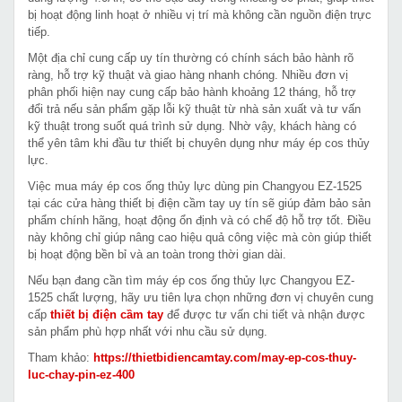
bị hoạt động linh hoạt ở nhiều vị trí mà không cần nguồn điện trực
tiếp.
Một địa chỉ cung cấp uy tín thường có chính sách bảo hành rõ
ràng, hỗ trợ kỹ thuật và giao hàng nhanh chóng. Nhiều đơn vị
phân phối hiện nay cung cấp bảo hành khoảng 12 tháng, hỗ trợ
đổi trả nếu sản phẩm gặp lỗi kỹ thuật từ nhà sản xuất và tư vấn
kỹ thuật trong suốt quá trình sử dụng. Nhờ vậy, khách hàng có
thể yên tâm khi đầu tư thiết bị chuyên dụng như máy ép cos thủy
lực.
Việc mua máy ép cos ống thủy lực dùng pin Changyou EZ-1525
tại các cửa hàng thiết bị điện cầm tay uy tín sẽ giúp đảm bảo sản
phẩm chính hãng, hoạt động ổn định và có chế độ hỗ trợ tốt. Điều
này không chỉ giúp nâng cao hiệu quả công việc mà còn giúp thiết
bị hoạt động bền bỉ và an toàn trong thời gian dài.
Nếu bạn đang cần tìm máy ép cos ống thủy lực Changyou EZ-
1525 chất lượng, hãy ưu tiên lựa chọn những đơn vị chuyên cung
cấp
thiết bị điện cầm tay
để được tư vấn chi tiết và nhận được
sản phẩm phù hợp nhất với nhu cầu sử dụng.
Tham khảo:
https://thietbidiencamtay.com/may-ep-cos-thuy-
luc-chay-pin-ez-400