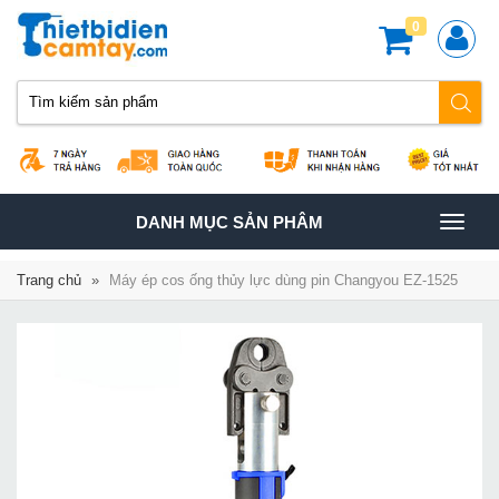
0
TOGGLE
DANH MỤC SẢN PHÂM
NAVIGATION
Trang chủ
»
Máy ép cos ống thủy lực dùng pin Changyou EZ-1525