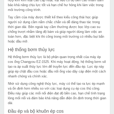
hợp kim kim loại cao cấp hoặc vật liệu có độ bền cao nhằm đảm
bảo khả năng chịu lực tốt và hạn chế hư hỏng khi làm việc trong
môi trường công trình.
Tay cầm của máy được thiết kế theo kiểu công thái học giúp
người sử dụng cầm nắm chắc chắn và dễ dàng thao tác trong
thời gian dài. Bên ngoài tay cầm thường được bọc lớp cao su
chống trượt nhằm tăng độ bám và giúp người dùng làm việc an
toàn hơn, đặc biệt khi thi công trong môi trường có nhiều bụi bẩn
hoặc dầu mỡ.
Hệ thống bơm thủy lực
Hệ thống bơm thủy lực là bộ phận quan trọng nhất của máy ép
cos ống Changyou EZ-1525. Khi máy hoạt động, hệ thống bơm sẽ
tạo ra áp suất thủy lực lớn để truyền lực đến đầu ép. Lực ép này
giúp ép chặt đầu cos hoặc đầu nối ống vào dây cáp điện một cách
nhanh chóng và chính xác.
Nhờ sử dụng công nghệ thủy lực, máy có thể tạo ra lực ép mạnh
và ổn định hơn nhiều so với các loại dụng cụ ép cos thủ công.
Điều này giúp các mối nối điện đạt độ bền cao, hạn chế tình trạng
lỏng mối nối và đảm bảo khả năng dẫn điện ổn định trong thời gian
dài.
Đầu ép và bộ khuôn ép cos