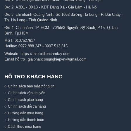
Đ/c 2: A3D1 - DX13 - KĐT Đặng Xá - Gia Lâm - Hà Nội
Đ/c 3: chi nhánh Quảng Ninh: Số 1052 đường Hạ Long - P. Bãi Cháy -
Tp. Hạ Long - Tỉnh Quảng Ninh
Đ/c 4: Chi nhánh TP. HCM - 70/55/3 Nguyễn Sỹ Sách, P.15, Q.Tân
Bình, Tp.HCM
MST: 0107527617
Hotline:
0972.888.247
-
0907.513.315
Website:
https://thietbidiencamtay.com
Email hỗ trợ:
giaiphapcongnghiepvn@gmail.com
HỖ TRỢ KHÁCH HÀNG
Chính sách bảo mật thông tin
Chính sách vận chuyển
Chính sách giao hàng
Chính sách đổi trả hàng
Hướng dẫn mua hàng
Hướng dẫn thanh toán
Cách thức mua hàng