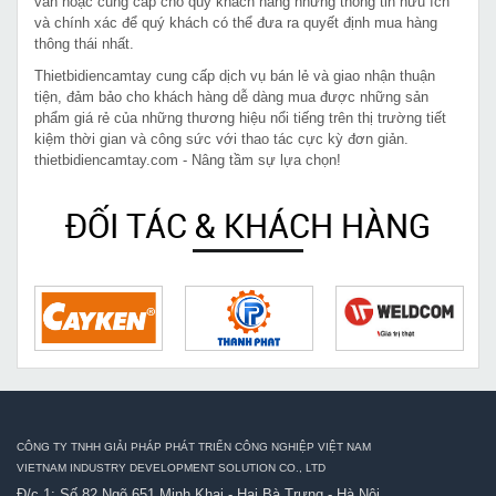
vấn hoặc cung cấp cho quý khách hàng những thông tin hữu ích
và chính xác để quý khách có thể đưa ra quyết định mua hàng
thông thái nhất.
Thietbidiencamtay cung cấp dịch vụ bán lẻ và giao nhận thuận
tiện, đảm bảo cho khách hàng dễ dàng mua được những sản
phẩm giá rẻ của những thương hiệu nổi tiếng trên thị trường tiết
kiệm thời gian và công sức với thao tác cực kỳ đơn giản.
thietbidiencamtay.com - Nâng tầm sự lựa chọn!
ĐỐI TÁC & KHÁCH HÀNG
CÔNG TY TNHH GIẢI PHÁP PHÁT TRIỂN CÔNG NGHIỆP VIỆT NAM
VIETNAM INDUSTRY DEVELOPMENT SOLUTION CO., LTD
Đ/c 1: Số 82 Ngõ 651 Minh Khai - Hai Bà Trưng - Hà Nội.