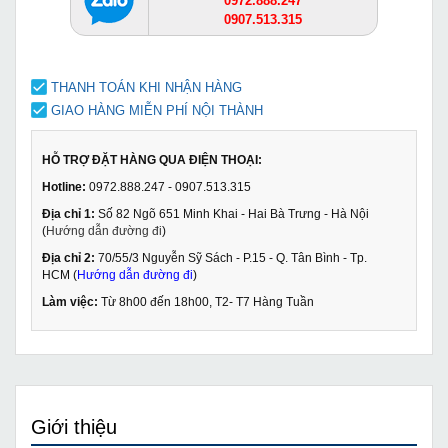
0972.888.247
0907.513.315
THANH TOÁN KHI NHẬN HÀNG
GIAO HÀNG MIỄN PHÍ NỘI THÀNH
HỖ TRỢ ĐẶT HÀNG QUA ĐIỆN THOẠI:
Hotline:
0972.888.247 - 0907.513.315
Địa chỉ 1:
Số 82 Ngõ 651 Minh Khai - Hai Bà Trưng - Hà Nội
(
Hướng dẫn đường đi
)
Địa chỉ 2:
70/55/3 Nguyễn Sỹ Sách - P.15 - Q. Tân Bình - Tp.
HCM (
Hướng dẫn đường đi
)
Làm việc:
Từ 8h00 đến 18h00, T2- T7 Hàng Tuần
Giới thiệu