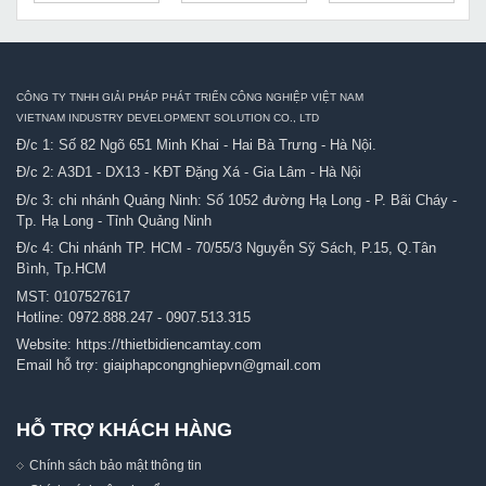
CÔNG TY TNHH GIẢI PHÁP PHÁT TRIỂN CÔNG NGHIỆP VIỆT NAM
VIETNAM INDUSTRY DEVELOPMENT SOLUTION CO., LTD
Đ/c 1: Số 82 Ngõ 651 Minh Khai - Hai Bà Trưng - Hà Nội.
Đ/c 2: A3D1 - DX13 - KĐT Đặng Xá - Gia Lâm - Hà Nội
Đ/c 3: chi nhánh Quảng Ninh: Số 1052 đường Hạ Long - P. Bãi Cháy -
Tp. Hạ Long - Tỉnh Quảng Ninh
Đ/c 4: Chi nhánh TP. HCM - 70/55/3 Nguyễn Sỹ Sách, P.15, Q.Tân
Bình, Tp.HCM
MST: 0107527617
Hotline:
0972.888.247
-
0907.513.315
Website:
https://thietbidiencamtay.com
Email hỗ trợ:
giaiphapcongnghiepvn@gmail.com
HỖ TRỢ KHÁCH HÀNG
Chính sách bảo mật thông tin