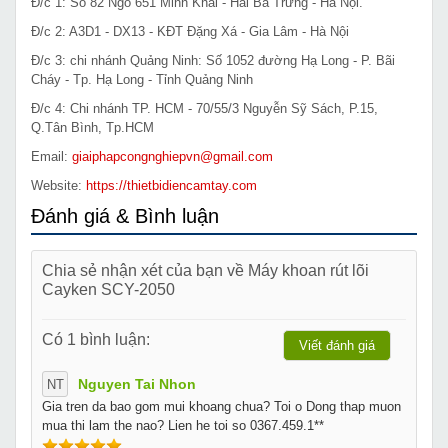
Đ/c 1: Số 82 Ngõ 651 Minh Khai - Hai Bà Trưng - Hà Nội.
Đ/c 2: A3D1 - DX13 - KĐT Đặng Xá - Gia Lâm - Hà Nội
Đ/c 3: chi nhánh Quảng Ninh: Số 1052 đường Hạ Long - P. Bãi
Cháy - Tp. Hạ Long - Tỉnh Quảng Ninh
Đ/c 4: Chi nhánh TP. HCM - 70/55/3 Nguyễn Sỹ Sách, P.15,
Q.Tân Bình, Tp.HCM
Email:
giaiphapcongnghiepvn@gmail.com
Website:
https://thietbidiencamtay.com
Đánh giá & Bình luận
Chia sẻ nhận xét của bạn về Máy khoan rút lõi
Cayken SCY-2050
Có 1 bình luận:
Viết đánh giá
Nguyen Tai Nhon
NT
Gia tren da bao gom mui khoang chua? Toi o Dong thap muon
mua thi lam the nao? Lien he toi so 0367.459.1**