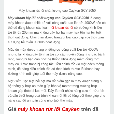
Máy khoan rút lõi chất lượng cao Cayken SCY-2050
Máy khoan lấy lõi chất lượng cao Cayken
SCY-2050
là dòng
máy khoan được thiết kế với công suất cao lên tới 4000W nên có
thể dễ dàng khoan các loại
mũi khoan rút lõi
có đường kính lớn
tới tối đa 205mm mà không gây hư hại máy hay tổn hại tới tuổi
thọ hoạt động. Chổi than được trang bị loại cao cấp với thời gian
sử dụng tối thiểu là 300h hoạt động.
Mặc dù máy được trang bị động cơ công suất lớn tới 4000W
nhưng lại không gây tổn hại tới cơ cấu truyền động như các bánh
răng, vòng bi bạc đạn nhờ hệ thống khởi động mềm đồng thời
máy có được trang bị công tắc điều chỉnh tốc độ một cách thông
minh, dễ dàng điều chỉnh tốc độ theo kích thước lỗ khoan hay
đường kính mũi giúp tuổi thọ máy được nâng cao.
Một điểm đặc biệt nổi bật mà rất hiếm gặp là máy được trang bị
hệ thống ly hợp an toàn giúp bảo vệ motor trong trường hợp
khoan gặp thép bị kẹt mũi. Đây là một chức năng cực kì hữu ích
và cần thiết trong quá trình khoan rút lõi bê tông cốt thép giúp cho
nâng cao độ an toàn cũng như tuổi thọ máy.
Giá
máy khoan rút lõi Cayken
trên đã