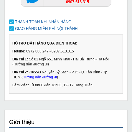
0907.513.315
THANH TOÁN KHI NHẬN HÀNG
GIAO HÀNG MIỄN PHÍ NỘI THÀNH
HỖ TRỢ ĐẶT HÀNG QUA ĐIỆN THOẠI:
Hotline:
0972.888.247 - 0907.513.315
Địa chỉ 1:
Số 82 Ngõ 651 Minh Khai - Hai Bà Trưng - Hà Nội
(
Hướng dẫn đường đi
)
Địa chỉ 2:
70/55/3 Nguyễn Sỹ Sách - P.15 - Q. Tân Bình - Tp.
HCM (
Hướng dẫn đường đi
)
Làm việc:
Từ 8h00 đến 18h00, T2- T7 Hàng Tuần
Giới thiệu