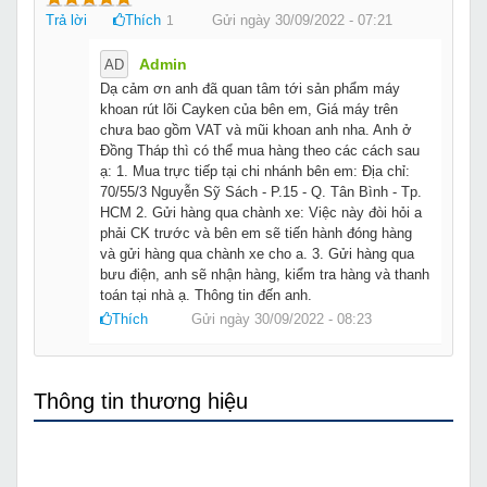
Trả lời
Thích
Gửi ngày 30/09/2022 - 07:21
1
Admin
AD
Dạ cảm ơn anh đã quan tâm tới sản phẩm máy
khoan rút lõi Cayken của bên em, Giá máy trên
chưa bao gồm VAT và mũi khoan anh nha. Anh ở
Đồng Tháp thì có thể mua hàng theo các cách sau
ạ: 1. Mua trực tiếp tại chi nhánh bên em: Địa chỉ:
70/55/3 Nguyễn Sỹ Sách - P.15 - Q. Tân Bình - Tp.
HCM 2. Gửi hàng qua chành xe: Việc này đòi hỏi a
phải CK trước và bên em sẽ tiến hành đóng hàng
và gửi hàng qua chành xe cho a. 3. Gửi hàng qua
bưu điện, anh sẽ nhận hàng, kiểm tra hàng và thanh
toán tại nhà ạ. Thông tin đến anh.
Thích
Gửi ngày 30/09/2022 - 08:23
Thông tin thương hiệu