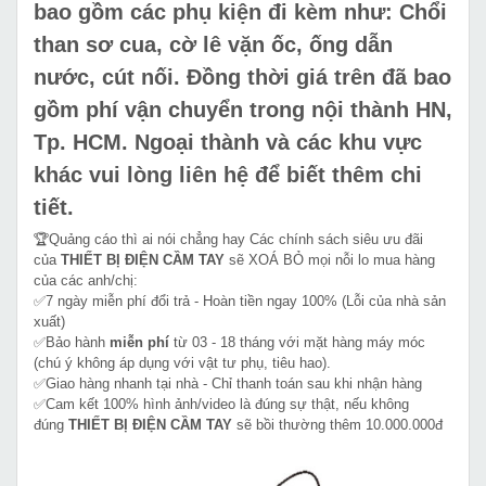
bao gồm các phụ kiện đi kèm như: Chổi
than sơ cua, cờ lê vặn ốc, ống dẫn
nước, cút nối. Đồng thời giá trên đã bao
gồm phí vận chuyển trong nội thành HN,
Tp. HCM. Ngoại thành và các khu vực
khác vui lòng liên hệ để biết thêm chi
tiết.
🏆Quảng cáo thì ai nói chẳng hay Các chính sách siêu ưu đãi
của
THIẾT BỊ ĐIỆN CẦM TAY
sẽ XOÁ BỎ mọi nỗi lo mua hàng
của các anh/chị:
✅7 ngày miễn phí đổi trả - Hoàn tiền ngay 100% (Lỗi của nhà sản
xuất)
✅Bảo hành
miễn phí
từ 03 - 18 tháng với mặt hàng máy móc
(chú ý không áp dụng với vật tư phụ, tiêu hao).
✅Giao hàng nhanh tại nhà - Chỉ thanh toán sau khi nhận hàng
✅Cam kết 100% hình ảnh/video là đúng sự thật, nếu không
đúng
THIẾT BỊ ĐIỆN CẦM TAY
sẽ bồi thường thêm 10.000.000đ