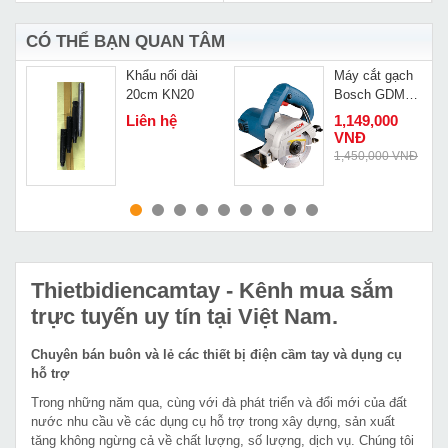
CÓ THỂ BẠN QUAN TÂM
Khẩu nối dài
Máy cắt gạch
20cm KN20
Bosch GDM
121
Liên hệ
1,149,000
VNĐ
Đ
1,450,000 VNĐ
MUA NGAY
MUA NGAY
Thietbidiencamtay
- Kênh mua sắm
trực tuyến uy tín tại Việt Nam.
Chuyên bán buôn và lẻ các thiết bị điện cầm tay và dụng cụ
hỗ trợ
Trong những năm qua, cùng với đà phát triển và đổi mới của đất
nước nhu cầu về các dụng cụ hỗ trợ trong xây dựng, sản xuất
tăng không ngừng cả về chất lượng, số lượng, dịch vụ. Chúng tôi