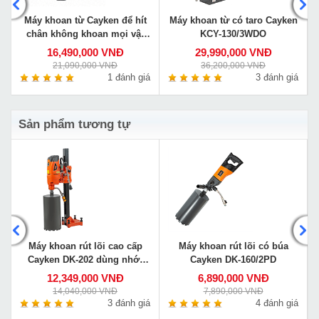
Máy khoan từ Cayken để hít
Máy khoan từ có taro Cayken
chân không khoan mọi vật
KCY-130/3WDO
liệu VS-35E
16,490,000 VNĐ
29,990,000 VNĐ
21,090,000 VNĐ
36,200,000 VNĐ
á
1 đánh giá
3 đánh giá
Sản phẩm tương tự
Máy khoan rút lõi cao cấp
Máy khoan rút lõi có búa
Cayken DK-202 dùng nhớt
Cayken DK-160/2PD
bôi trơn như động cơ ô tô
12,349,000 VNĐ
6,890,000 VNĐ
14,040,000 VNĐ
7,890,000 VNĐ
á
3 đánh giá
4 đánh giá