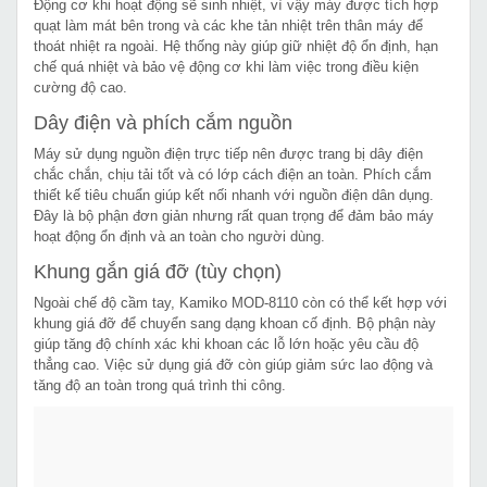
Động cơ khi hoạt động sẽ sinh nhiệt, vì vậy máy được tích hợp
quạt làm mát bên trong và các khe tản nhiệt trên thân máy để
thoát nhiệt ra ngoài. Hệ thống này giúp giữ nhiệt độ ổn định, hạn
chế quá nhiệt và bảo vệ động cơ khi làm việc trong điều kiện
cường độ cao.
Dây điện và phích cắm nguồn
Máy sử dụng nguồn điện trực tiếp nên được trang bị dây điện
chắc chắn, chịu tải tốt và có lớp cách điện an toàn. Phích cắm
thiết kế tiêu chuẩn giúp kết nối nhanh với nguồn điện dân dụng.
Đây là bộ phận đơn giản nhưng rất quan trọng để đảm bảo máy
hoạt động ổn định và an toàn cho người dùng.
Khung gắn giá đỡ (tùy chọn)
Ngoài chế độ cầm tay, Kamiko MOD-8110 còn có thể kết hợp với
khung giá đỡ để chuyển sang dạng khoan cố định. Bộ phận này
giúp tăng độ chính xác khi khoan các lỗ lớn hoặc yêu cầu độ
thẳng cao. Việc sử dụng giá đỡ còn giúp giảm sức lao động và
tăng độ an toàn trong quá trình thi công.