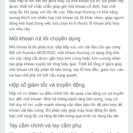
Đầu kẹp là nơi kết nối giữa máy và mũi khoan rút lõi. Bộ phận này
được thiết kế chắc chắn giúp giữ mũi khoan cố định, hạn chế
rung lắc khi quay với tốc độ cao. Đầu kẹp thường có khả năng
tương thích với nhiều loại mũi khoan rút lõi khác nhau, giúp người
dùng linh hoạt trong việc lựa chọn kích thước lỗ khoan phù hợp
với nhu cầu.
Mũi khoan rút lõi chuyên dụng
Mũi khoan là bộ phận trực tiếp tiếp xúc với vật liệu cần gia công.
Đối với Kamiko MOD-8110, mũi khoan thường có dạng ống tròn
với các răng cắt được gắn hợp kim cứng hoặc kim cương nhân
tạo giúp khoan xuyên bê tông hiệu quả. Thiết kế rỗng ở giữa giúp
mũi khoan chỉ lấy phần lõi bên trong, tạo lỗ tròn đều, giảm lực cản
và hạn chế phá vỡ kết cấu xung quanh.
Hộp số giảm tốc và truyền động
Hộp số có nhiệm vụ điều chỉnh tốc độ quay của động cơ và truyền
lực đến mũi khoan. Nhờ hệ thống bánh răng bên trong, máy có
thể duy trì lực xoắn mạnh nhưng vẫn đảm bảo tốc độ phù hợp để
khoan vật liệu cứng. Bộ phận này giúp máy hoạt động ổn định,
hạn chế rung lắc và tăng độ bền trong quá trình sử dụng lâu dài.
Tay cầm chính và tay cầm phụ