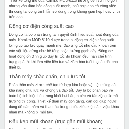
Thiết kế tổng thể của Kamiko MOD-8110 hướng đến sự nhỏ gọn
nhưng vẫn đảm bảo công suất mạnh, phù hợp cho cả công việc
thi công tại công trình lẫn sử dụng trong không gian hẹp hoặc vị trí
trên cao.
Động cơ điện công suất cao
Động cơ là bộ phận trung tâm quyết định hiệu suất hoạt động của
máy. Kamiko MOD-8110 được trang bị động cơ điện công suất
lớn giúp tạo lực quay mạnh mẽ, đáp ứng tốt nhu cầu khoan trên
các vật liệu cứng như bê tông hoặc tường gạch dày. Động cơ
hoạt động ổn định giúp duy trì tốc độ khoan đều, hạn chế tình
trạng quá tải khi làm việc liên tục và đảm bảo tuổi thọ lâu dài cho
thiết bị.
Thân máy chắc chắn, chịu lực tốt
Phần thân máy được chế tạo từ hợp kim hoặc vật liệu cứng có
khả năng chịu lực và chống va đập tốt. Đây là bộ phận bảo vệ
toàn bộ linh kiện bên trong khỏi bụi bẩn, nước và tác động từ môi
trường thi công. Thiết kế thân máy gọn gàng, cân đối giúp người
dùng dễ cầm nắm và thao tác trong nhiều điều kiện làm việc khác
nhau mà không bị mỏi tay.
Đầu kẹp mũi khoan (trục gắn mũi khoan)