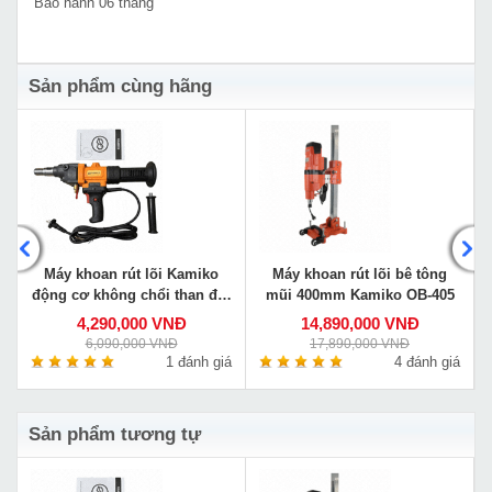
Bảo hành 06 tháng
Sản phẩm cùng hãng
Máy khoan rút lõi Kamiko
Máy khoan rút lõi bê tông
động cơ không chổi than đời
mũi 400mm Kamiko OB-405
mới BLMW1-178
4,290,000 VNĐ
14,890,000 VNĐ
6,090,000 VNĐ
17,890,000 VNĐ
á
1 đánh giá
4 đánh giá
Sản phẩm tương tự