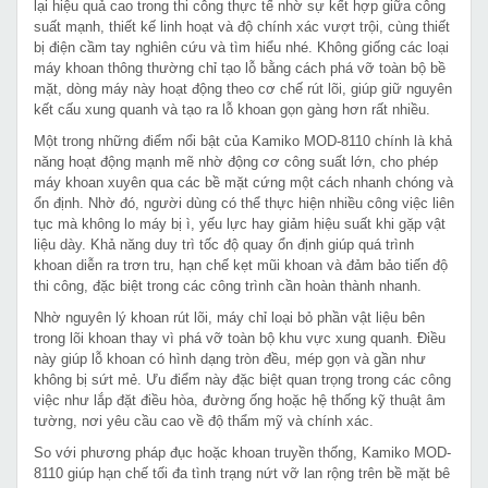
lại hiệu quả cao trong thi công thực tế nhờ sự kết hợp giữa công
suất mạnh, thiết kế linh hoạt và độ chính xác vượt trội, cùng thiết
bị điện cầm tay nghiên cứu và tìm hiểu nhé. Không giống các loại
máy khoan thông thường chỉ tạo lỗ bằng cách phá vỡ toàn bộ bề
mặt, dòng máy này hoạt động theo cơ chế rút lõi, giúp giữ nguyên
kết cấu xung quanh và tạo ra lỗ khoan gọn gàng hơn rất nhiều.
Một trong những điểm nổi bật của Kamiko MOD-8110 chính là khả
năng hoạt động mạnh mẽ nhờ động cơ công suất lớn, cho phép
máy khoan xuyên qua các bề mặt cứng một cách nhanh chóng và
ổn định. Nhờ đó, người dùng có thể thực hiện nhiều công việc liên
tục mà không lo máy bị ì, yếu lực hay giảm hiệu suất khi gặp vật
liệu dày. Khả năng duy trì tốc độ quay ổn định giúp quá trình
khoan diễn ra trơn tru, hạn chế kẹt mũi khoan và đảm bảo tiến độ
thi công, đặc biệt trong các công trình cần hoàn thành nhanh.
Nhờ nguyên lý khoan rút lõi, máy chỉ loại bỏ phần vật liệu bên
trong lõi khoan thay vì phá vỡ toàn bộ khu vực xung quanh. Điều
này giúp lỗ khoan có hình dạng tròn đều, mép gọn và gần như
không bị sứt mẻ. Ưu điểm này đặc biệt quan trọng trong các công
việc như lắp đặt điều hòa, đường ống hoặc hệ thống kỹ thuật âm
tường, nơi yêu cầu cao về độ thẩm mỹ và chính xác.
So với phương pháp đục hoặc khoan truyền thống, Kamiko MOD-
8110 giúp hạn chế tối đa tình trạng nứt vỡ lan rộng trên bề mặt bê