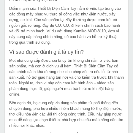
Điểm mạnh của Thiết Bị Điện Cầm Tay nằm ở việc tập trung vào
các dòng máy phục vụ thực tế công việc như điện nước, xây
dựng, cơ khí. Các sản phẩm tại đây thường được cam kết có
nguồn gốc rõ ràng, đầy đủ CO, CQ, đi kèm chính sách bảo hành
và đổi trả minh bạch. Ví dụ với dòng Kamiko MOD-8110, đơn vị
này cung cấp hàng chính hãng, có bảo hành và hỗ trợ kỹ thuật
trong quá trình sử dụng.
Vì sao được đánh giá là uy tín?
Một nhà cung cấp được coi là uy tín không chỉ nằm ở việc bán
sản phẩm, mà còn ở dịch vụ đi kèm. Thiết Bị Điện Cầm Tay có
các chính sách khá rõ ràng như cho phép đổi trả nếu lỗi từ nhà
sản xuất, hỗ trợ giao hàng tận nơi và cho kiểm tra trước khi thanh
toán. Ngoài ra, đơn vị này còn cam kết hình ảnh – video sản
phẩm đúng thực tế, giúp người mua tránh rủi ro khi đặt hàng
online.
Bên cạnh đó, họ cung cấp đa dạng sản phẩm từ phổ thông đến
chuyên dụng, phù hợp nhiều nhóm khách hàng từ thợ điện nước,
thợ điều hòa đến các đội thi công công trình. Điều này giúp người
mua dễ dàng lựa chọn thiết bị phù hợp nhu cầu mà không cần tìm
nhiều nơi khác nhau.