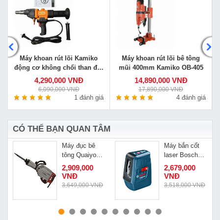
Máy khoan rút lõi Kamiko
Máy khoan rút lõi bê tông
động cơ không chổi than đời
mũi 400mm Kamiko OB-405
mới BLMW1-178
4,290,000 VNĐ
14,890,000 VNĐ
6,090,000 VNĐ
17,890,000 VNĐ
á
1 đánh giá
4 đánh giá
CÓ THỂ BẠN QUAN TÂM
Máy đục bê
Máy bắn cốt
tông Quaiyou
laser Bosch
QY 8095
GLL 3X
2,909,000
2,679,000
VNĐ
VNĐ
3,649,000 VNĐ
3,518,000 VNĐ
MUA NGAY
MUA NGAY