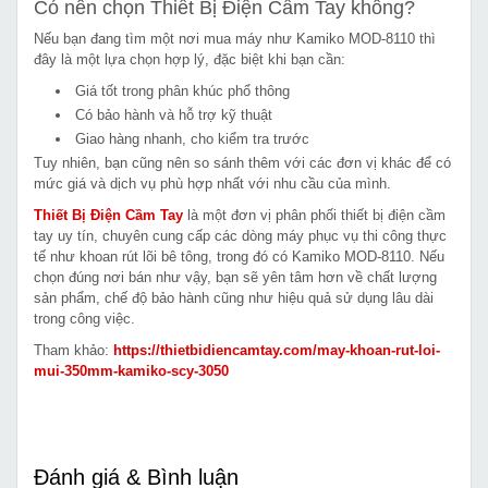
Có nên chọn Thiết Bị Điện Cầm Tay không?
Nếu bạn đang tìm một nơi mua máy như Kamiko MOD-8110 thì
đây là một lựa chọn hợp lý, đặc biệt khi bạn cần:
Giá tốt trong phân khúc phổ thông
Có bảo hành và hỗ trợ kỹ thuật
Giao hàng nhanh, cho kiểm tra trước
Tuy nhiên, bạn cũng nên so sánh thêm với các đơn vị khác để có
mức giá và dịch vụ phù hợp nhất với nhu cầu của mình.
Thiết Bị Điện Cầm Tay
là một đơn vị phân phối thiết bị điện cầm
tay uy tín, chuyên cung cấp các dòng máy phục vụ thi công thực
tế như khoan rút lõi bê tông, trong đó có Kamiko MOD-8110. Nếu
chọn đúng nơi bán như vậy, bạn sẽ yên tâm hơn về chất lượng
sản phẩm, chế độ bảo hành cũng như hiệu quả sử dụng lâu dài
trong công việc.
Tham khảo:
https://thietbidiencamtay.com/may-khoan-rut-loi-
mui-350mm-kamiko-scy-3050
Đánh giá & Bình luận