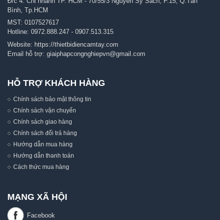
Đ/c 4: Chi nhánh TP. HCM - 70/55/3 Nguyễn Sỹ Sách, P.15, Q.Tân
Bình, Tp.HCM
MST: 0107527617
Hotline:
0972.888.247
-
0907.513.315
Website:
https://thietbidiencamtay.com
Email hỗ trợ:
giaiphapcongnghiepvn@gmail.com
HỖ TRỢ KHÁCH HÀNG
Chính sách bảo mật thông tin
Chính sách vận chuyển
Chính sách giao hàng
Chính sách đổi trả hàng
Hướng dẫn mua hàng
Hướng dẫn thanh toán
Cách thức mua hàng
MẠNG XÃ HỘI