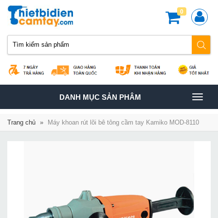
0
TOGGLE
DANH MỤC SẢN PHÂM
NAVIGATION
Trang chủ
»
Máy khoan rút lõi bê tông cầm tay Kamiko MOD-8110