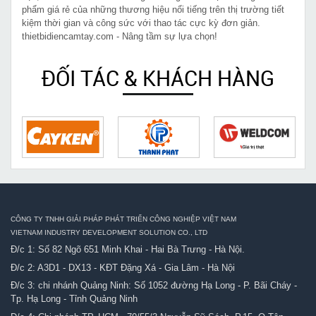
phẩm giá rẻ của những thương hiệu nổi tiếng trên thị trường tiết
kiệm thời gian và công sức với thao tác cực kỳ đơn giản.
thietbidiencamtay.com - Nâng tầm sự lựa chọn!
ĐỐI TÁC & KHÁCH HÀNG
CÔNG TY TNHH GIẢI PHÁP PHÁT TRIỂN CÔNG NGHIỆP VIỆT NAM
VIETNAM INDUSTRY DEVELOPMENT SOLUTION CO., LTD
Đ/c 1: Số 82 Ngõ 651 Minh Khai - Hai Bà Trưng - Hà Nội.
Đ/c 2: A3D1 - DX13 - KĐT Đặng Xá - Gia Lâm - Hà Nội
Đ/c 3: chi nhánh Quảng Ninh: Số 1052 đường Hạ Long - P. Bãi Cháy -
Tp. Hạ Long - Tỉnh Quảng Ninh