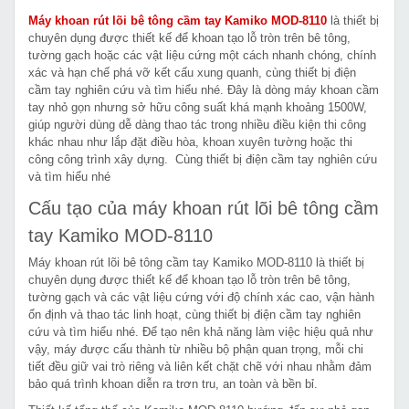
Máy khoan rút lõi bê tông cầm tay Kamiko MOD-8110
là thiết bị
chuyên dụng được thiết kế để khoan tạo lỗ tròn trên bê tông,
tường gạch hoặc các vật liệu cứng một cách nhanh chóng, chính
xác và hạn chế phá vỡ kết cấu xung quanh, cùng thiết bị điện
cầm tay nghiên cứu và tìm hiểu nhé. Đây là dòng máy khoan cầm
tay nhỏ gọn nhưng sở hữu công suất khá mạnh khoảng 1500W,
giúp người dùng dễ dàng thao tác trong nhiều điều kiện thi công
khác nhau như lắp đặt điều hòa, khoan xuyên tường hoặc thi
công công trình xây dựng. Cùng thiết bị điện cầm tay nghiên cứu
và tìm hiểu nhé
Cấu tạo của máy khoan rút lõi bê tông cầm
tay Kamiko MOD-8110
Máy khoan rút lõi bê tông cầm tay Kamiko MOD-8110 là thiết bị
chuyên dụng được thiết kế để khoan tạo lỗ tròn trên bê tông,
tường gạch và các vật liệu cứng với độ chính xác cao, vận hành
ổn định và thao tác linh hoạt, cùng thiết bị điện cầm tay nghiên
cứu và tìm hiểu nhé. Để tạo nên khả năng làm việc hiệu quả như
vậy, máy được cấu thành từ nhiều bộ phận quan trọng, mỗi chi
tiết đều giữ vai trò riêng và liên kết chặt chẽ với nhau nhằm đảm
bảo quá trình khoan diễn ra trơn tru, an toàn và bền bỉ.