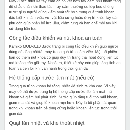
Máy được thiết kế tay cầm chính kết hợp tay cầm phụ nhằm tăng
độ chắc chắn khi thao tác. Tay cầm thường có lớp bọc chống
trượt giúp người dùng kiểm soát tốt hơn trong quá trình khoan,
đặc biệt khi làm việc với vật liệu cứng hoặc ở vị trí khó. Tay cầm
phụ còn giúp phân bổ lực đều, giảm rung và hạn chế mỏi tay khi
sử dụng liên tục.
Công tắc điều khiển và nút khóa an toàn
Kamiko MOD-8110 được trang bị công tắc điều khiển giúp người
dùng dễ dàng bật/tắt máy trong quá trình làm việc. Một số phiên
bản có thêm nút khóa cò giúp duy trì trạng thái hoạt động liên tục
mà không cần giữ tay. Ngoài ra, thiết kế này còn giúp tăng tính an
toàn và tiện lợi khi vận hành trong thời gian dài.
Hệ thống cấp nước làm mát (nếu có)
Trong quá trình khoan bê tông, nhiệt độ sinh ra khá cao. Vì vậy
máy có thể được trang bị hệ thống cấp nước để làm mát mũi
khoan và giảm bụi phát sinh. Nước giúp tăng tuổi thọ mũi khoan,
giảm ma sát và giúp lỗ khoan mịn hơn. Đây là bộ phận rất quan
trọng khi khoan trên bê tông cứng hoặc khoan liên tục trong thời
gian dài.
Quạt tản nhiệt và khe thoát nhiệt