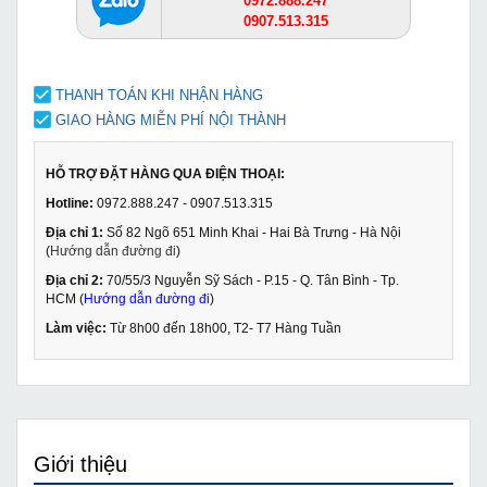
0972.888.247
0907.513.315
THANH TOÁN KHI NHẬN HÀNG
GIAO HÀNG MIỄN PHÍ NỘI THÀNH
HỖ TRỢ ĐẶT HÀNG QUA ĐIỆN THOẠI:
Hotline:
0972.888.247 - 0907.513.315
Địa chỉ 1:
Số 82 Ngõ 651 Minh Khai - Hai Bà Trưng - Hà Nội
(
Hướng dẫn đường đi
)
Địa chỉ 2:
70/55/3 Nguyễn Sỹ Sách - P.15 - Q. Tân Bình - Tp.
HCM (
Hướng dẫn đường đi
)
Làm việc:
Từ 8h00 đến 18h00, T2- T7 Hàng Tuần
Giới thiệu