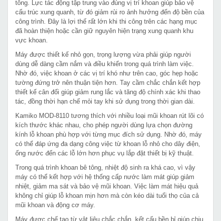
tông. Lực tác động tập trung vào đúng vị trí khoan giúp bảo vệ
cấu trúc xung quanh, từ đó giảm rủi ro ảnh hưởng đến độ bền của
công trình. Đây là lợi thế rất lớn khi thi công trên các hạng mục
đã hoàn thiện hoặc cần giữ nguyên hiện trạng xung quanh khu
vực khoan.
Máy được thiết kế nhỏ gọn, trọng lượng vừa phải giúp người
dùng dễ dàng cầm nắm và điều khiển trong quá trình làm việc.
Nhờ đó, việc khoan ở các vị trí khó như trên cao, góc hẹp hoặc
tường đứng trở nên thuận tiện hơn. Tay cầm chắc chắn kết hợp
thiết kế cân đối giúp giảm rung lắc và tăng độ chính xác khi thao
tác, đồng thời hạn chế mỏi tay khi sử dụng trong thời gian dài.
Kamiko MOD-8110 tương thích với nhiều loại mũi khoan rút lõi có
kích thước khác nhau, cho phép người dùng lựa chọn đường
kính lỗ khoan phù hợp với từng mục đích sử dụng. Nhờ đó, máy
có thể đáp ứng đa dạng công việc từ khoan lỗ nhỏ cho dây điện,
ống nước đến các lỗ lớn hơn phục vụ lắp đặt thiết bị kỹ thuật.
Trong quá trình khoan bê tông, nhiệt độ sinh ra khá cao, vì vậy
máy có thể kết hợp với hệ thống cấp nước làm mát giúp giảm
nhiệt, giảm ma sát và bảo vệ mũi khoan. Việc làm mát hiệu quả
không chỉ giúp lỗ khoan mịn hơn mà còn kéo dài tuổi thọ của cả
mũi khoan và động cơ máy.
Máy được chế tạo từ vật liệu chắc chắn, kết cấu bền bỉ giúp chịu