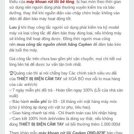
thiếu của
máy khoan rút lõi bê tông
, bị hao mòn theo thời gian
sử dụng nên người dùng phải thường xuyên kiểm tra và bảo
dưỡng, thay thế khi nguồn điện vào chập chờn hoặc không vào
điện để đảm bảo máy hoạt động tốt.
Lưu ý
khi thay công tắc người sử dụng phải kiểm tra kỹ model
máy và loại công tắc để đảm bảo thay đúng loại, nếu không máy
sẽ không thể hoạt động được. Đồng thời người mua cũng
nên
mua công tắc nguồn chính hãng Cayken
để đảm bảo kéo
dài tuổi thọ máy.
Giá công tắc trên chưa bao gồm phí vận chuyển, mọi chi tiết vui
lòng liên hệ để được tư vấn tận tình nhất.
🏆Quảng cáo thì ai nói chẳng hay Các chính sách siêu ưu đãi
của
THIẾT BỊ ĐIỆN CẦM TAY
sẽ XOÁ BỎ mọi nỗi lo mua hàng
của các anh/chị:
✅7 ngày miễn phí đổi trả - Hoàn tiền ngay 100% (Lỗi của nhà sản
xuất)
✅Bảo hành
miễn phí
từ 03 - 18 tháng với mặt hàng máy móc
(chú ý không áp dụng với vật tư phụ, tiêu hao).
✅Giao hàng nhanh tại nhà - Chỉ thanh toán sau khi nhận hàng
✅Cam kết 100% hình ảnh/video là đúng sự thật, nếu không
đúng
THIẾT BỊ ĐIỆN CẦM TAY
sẽ bồi thường thêm 1.000.000đ
Tham khảo mẫu
máy khoan rút lõi Cayken OND-923E
bán chạy