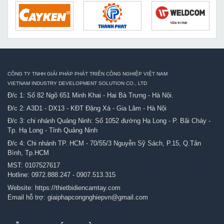
CÔNG TY TNHH GIẢI PHÁP PHÁT TRIỂN CÔNG NGHIỆP VIỆT NAM
VIETNAM INDUSTRY DEVELOPMENT SOLUTION CO., LTD
Đ/c 1: Số 82 Ngõ 651 Minh Khai - Hai Bà Trưng - Hà Nội.
Đ/c 2: A3D1 - DX13 - KĐT Đặng Xá - Gia Lâm - Hà Nội
Đ/c 3: chi nhánh Quảng Ninh: Số 1052 đường Hạ Long - P. Bãi Cháy -
Tp. Hạ Long - Tỉnh Quảng Ninh
Đ/c 4: Chi nhánh TP. HCM - 70/55/3 Nguyễn Sỹ Sách, P.15, Q.Tân
Bình, Tp.HCM
MST: 0107527617
Hotline:
0972.888.247
-
0907.513.315
Website:
https://thietbidiencamtay.com
Email hỗ trợ:
giaiphapcongnghiepvn@gmail.com