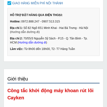
GIAO HÀNG MIỄN PHÍ NỘI THÀNH
HỖ TRỢ ĐẶT HÀNG QUA ĐIỆN THOẠI:
Hotline:
0972.888.247 - 0907.513.315
Địa chỉ 1:
Số 82 Ngõ 651 Minh Khai - Hai Bà Trưng - Hà Nội
(
Hướng dẫn đường đi
)
Địa chỉ 2:
70/55/3 Nguyễn Sỹ Sách - P.15 - Q. Tân Bình - Tp.
HCM (
Hướng dẫn đường đi
)
Làm việc:
Từ 8h00 đến 18h00, T2- T7 Hàng Tuần
Giới thiệu
Công tắc khởi động máy khoan rút lõi
Cayken