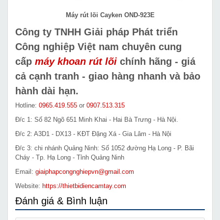
Máy rút lõi Cayken OND-923E
Công ty TNHH Giải pháp Phát triển
Công nghiệp Việt nam chuyên cung
cấp
máy khoan rút lõi
chính hãng - giá
cả cạnh tranh - giao hàng nhanh và bảo
hành dài hạn.
Hotline:
0965.419.555
or
0907.513.315
Đ/c 1: Số 82 Ngõ 651 Minh Khai - Hai Bà Trưng - Hà Nội.
Đ/c 2: A3D1 - DX13 - KĐT Đặng Xá - Gia Lâm - Hà Nội
Đ/c 3: chi nhánh Quảng Ninh: Số 1052 đường Hạ Long - P. Bãi
Cháy - Tp. Hạ Long - Tỉnh Quảng Ninh
Email:
giaiphapcongnghiepvn@gmail.com
Website:
https://thietbidiencamtay.com
Đánh giá & Bình luận