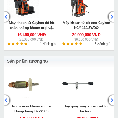
Máy khoan từ Cayken để hít
Máy khoan từ có taro Cayken
chân không khoan mọi vật
KCY-130/3WDO
liệu VS-35E
16,490,000 VNĐ
29,990,000 VNĐ
21,090,000 VNĐ
36,200,000 VNĐ
á
1 đánh giá
3 đánh giá
Sản phẩm tương tự
Rotor máy khoan rút lõi
Tay quay máy khoan rút lõi
Dongcheng DZZ200S
bê tông