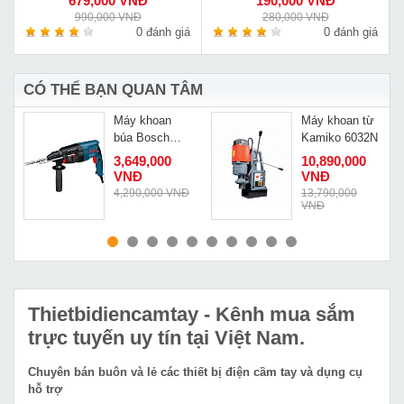
679,000 VNĐ
190,000 VNĐ
990,000 VNĐ
280,000 VNĐ
á
0 đánh giá
0 đánh giá
CÓ THỂ BẠN QUAN TÂM
Máy khoan
Máy khoan từ
búa Bosch
Kamiko 6032N
-
GBH 2-26 DRE
3,649,000
10,890,000
VNĐ
VNĐ
Đ
4,290,000 VNĐ
13,790,000
VNĐ
MUA NGAY
MUA NGAY
Thietbidiencamtay
- Kênh mua sắm
trực tuyến uy tín tại Việt Nam.
Chuyên bán buôn và lẻ các thiết bị điện cầm tay và dụng cụ
hỗ trợ