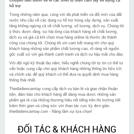
Chuyên bán buôn và lẻ các thiết bị điện cầm tay và dụng cụ
hỗ trợ
Trong những năm qua, cùng với đà phát triển và đổi mới của đất
nước nhu cầu về các dụng cụ hỗ trợ trong xây dựng, sản xuất
tăng không ngừng cả về chất lượng, số lượng, dịch vụ. Chúng tôi
ý thức được rằng, sự hài lòng của khách hàng về chất lượng,
dịch vụ và giá cả khi chọn mua hàng online là thước đo thành
công của chúng tôi. Chúng tôi xin cam kết mang tới cho quý
khách hàng những sản phẩm chất lượng cao, rõ ràng về nguồn
gốc xuất xứ với giá thành cạnh tranh và dịch vụ hậu mãi chu đáo.
Với đội ngũ kỹ thuật lâu năm, hiểu nghề chúng tôi tự tin có thể tư
vấn hoặc cung cấp cho quý khách hàng những thông tin hữu ích
và chính xác để quý khách có thể đưa ra quyết định mua hàng
thông thái nhất.
Thietbidiencamtay cung cấp dịch vụ bán lẻ và giao nhận thuận
tiện, đảm bảo cho khách hàng dễ dàng mua được những sản
phẩm giá rẻ của những thương hiệu nổi tiếng trên thị trường tiết
kiệm thời gian và công sức với thao tác cực kỳ đơn giản.
thietbidiencamtay.com - Nâng tầm sự lựa chọn!
ĐỐI TÁC & KHÁCH HÀNG