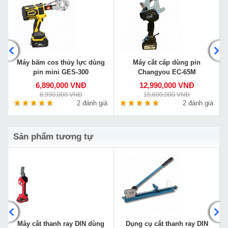
Máy bấm cos thủy lực dùng
Máy cắt cáp dùng pin
pin mini GES-300
Changyou EC-65M
6,890,000 VNĐ
12,990,000 VNĐ
8,990,000 VNĐ
15,600,000 VNĐ
á
2 đánh giá
2 đánh giá
Sản phẩm tương tự
Máy cắt thanh ray DIN dùng
Dụng cụ cắt thanh ray DIN