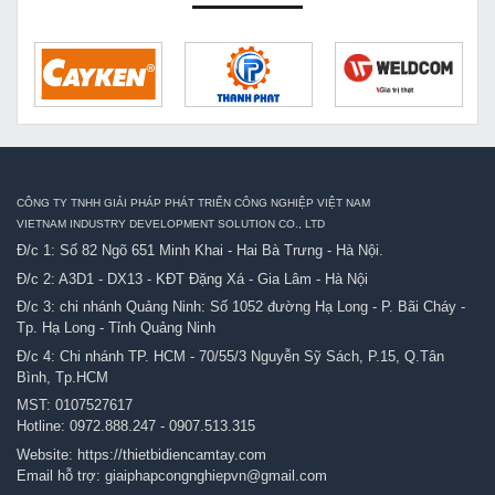
CÔNG TY TNHH GIẢI PHÁP PHÁT TRIỂN CÔNG NGHIỆP VIỆT NAM
VIETNAM INDUSTRY DEVELOPMENT SOLUTION CO., LTD
Đ/c 1: Số 82 Ngõ 651 Minh Khai - Hai Bà Trưng - Hà Nội.
Đ/c 2: A3D1 - DX13 - KĐT Đặng Xá - Gia Lâm - Hà Nội
Đ/c 3: chi nhánh Quảng Ninh: Số 1052 đường Hạ Long - P. Bãi Cháy -
Tp. Hạ Long - Tỉnh Quảng Ninh
Đ/c 4: Chi nhánh TP. HCM - 70/55/3 Nguyễn Sỹ Sách, P.15, Q.Tân
Bình, Tp.HCM
MST: 0107527617
Hotline:
0972.888.247
-
0907.513.315
Website:
https://thietbidiencamtay.com
Email hỗ trợ:
giaiphapcongnghiepvn@gmail.com