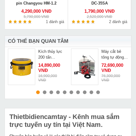
pin Changyou HM-1.2
DC-35SA
4,290,000 VNĐ
1,790,000 VNĐ
5,790,000 VNĐ
2,520,000 VNĐ
á
1 đánh giá
2 đánh giá
CÓ THỂ BẠN QUAN TÂM
h
Kích thủy lực
Máy cắt bê
200 tấn
tông tự động
150mm
Oubao OB-
14,890,000
72,690,000
Changyou
1200DW
VNĐ
VNĐ
RSC200150
Đ
16,900,000
76,300,000
VNĐ
VNĐ
MUA NGAY
MUA NGAY
Thietbidiencamtay
- Kênh mua sắm
trực tuyến uy tín tại Việt Nam.