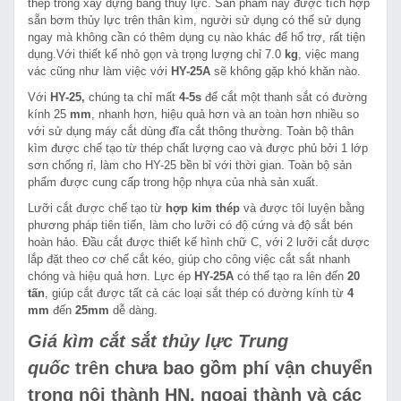
thép trong xây dựng bằng thủy lực. Sản phẩm này được tích hợp
sẵn bơm thủy lực trên thân kìm, người sử dụng có thể sử dụng
ngay mà không cần có thêm dụng cụ nào khác để hổ trợ, rất tiện
dụng.Với thiết kế nhỏ gọn và trọng lượng chỉ 7.0
kg
, việc mang
vác cũng như làm việc với
HY-25A
sẽ không gặp khó khăn nào.
Với
HY-25,
chúng ta chỉ mất
4-5s
để cắt một thanh sắt có đường
kính 25
mm
, nhanh hơn, hiệu quả hơn và an toàn hơn nhiều so
với sử dụng máy cắt dùng đĩa cắt thông thường. Toàn bộ thân
kìm được chế tạo từ thép chất lượng cao và được phủ bởi 1 lớp
sơn chống rỉ, làm cho HY-25 bền bỉ với thời gian. Toàn bộ sản
phẩm được cung cấp trong hộp nhựa của nhà sản xuất.
Lưỡi cắt được chế tạo từ
hợp kim thép
và được tôi luyện bằng
phương pháp tiên tiến, làm cho lưỡi có độ cứng và độ sắt bén
hoàn hảo. Đầu cắt được thiết kế hình chữ C, với 2 lưỡi cắt dược
lắp đặt theo cơ chế cắt kéo, giúp cho công việc cắt sắt nhanh
chóng và hiệu quả hơn. Lực ép
HY-25A
có thể tạo ra lên đến
20
tấn
, giúp cắt được tất cả các loại sắt thép có đường kính từ
4
mm
đến
25mm
dễ dàng.
Giá kìm cắt sắt thủy lực Trung
quốc
trên chưa bao gồm phí vận chuyển
trong nội thành HN, ngoại thành và các