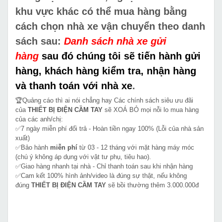
khu vực khác có thể mua hàng bằng
cách chọn nhà xe vận chuyển theo danh
sách sau:
Danh sách nhà xe gửi
hàng
sau đó chúng tôi sẽ tiến hành gửi
hàng, khách hàng kiểm tra, nhận hàng
và thanh toán với nhà xe
.
🏆Quảng cáo thì ai nói chẳng hay Các chính sách siêu ưu đãi
của
THIẾT BỊ ĐIỆN CẦM TAY
sẽ XOÁ BỎ mọi nỗi lo mua hàng
của các anh/chị:
✅7 ngày miễn phí đổi trả - Hoàn tiền ngay 100% (Lỗi của nhà sản
xuất)
✅Bảo hành
miễn phí
từ 03 - 12 tháng với mặt hàng máy móc
(chú ý không áp dụng với vật tư phụ, tiêu hao).
✅Giao hàng nhanh tại nhà - Chỉ thanh toán sau khi nhận hàng
✅Cam kết 100% hình ảnh/video là đúng sự thật, nếu không
đúng
THIẾT BỊ ĐIỆN CẦM TAY
sẽ bồi thường thêm 3.000.000đ