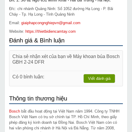
Đ/c 1: Số 82 Ngõ 651 Minh Khai - Hai Bà Trưng - Hà Nội.
Đ/c: chi nhánh Quảng Ninh: Số 1052 đường Hạ Long - P. Bãi
Cháy - Tp. Hạ Long - Tỉnh Quảng Ninh
Email:
giaiphapcongnghiepvn@gmail.com
Website:
https://thietbidiencamtay.com
Đánh giá & Bình luận
Chia sẻ nhận xét của bạn về Máy khoan búa Bosch
GBH 2-24 DFR
Có 0 bình luận:
Viết đánh giá
Thông tin thương hiệu
Bosch
bắt đầu hoạt động tại Việt Nam năm 1994. Công ty TNHH
Bosch Việt Nam có trụ sở chính tại TP. Hồ Chí Minh, theo giấy
phép đăng ký kinh doanh tại Đồng Nai. Bosch Việt Nam còn có
hai văn phòng chi nhánh ở Hà Nội và Đà Nẵng. Từ năm 2008,