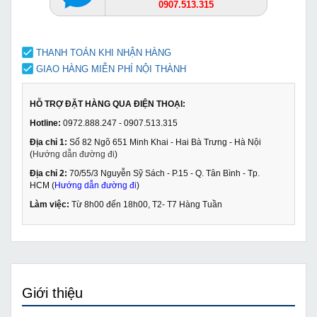
0907.513.315
THANH TOÁN KHI NHẬN HÀNG
GIAO HÀNG MIỄN PHÍ NỘI THÀNH
HỖ TRỢ ĐẶT HÀNG QUA ĐIỆN THOẠI:
Hotline:
0972.888.247 - 0907.513.315
Địa chỉ 1:
Số 82 Ngõ 651 Minh Khai - Hai Bà Trưng - Hà Nội
(
Hướng dẫn đường đi
)
Địa chỉ 2:
70/55/3 Nguyễn Sỹ Sách - P.15 - Q. Tân Bình - Tp.
HCM (
Hướng dẫn đường đi
)
Làm việc:
Từ 8h00 đến 18h00, T2- T7 Hàng Tuần
Giới thiệu