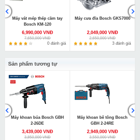
Máy vát mép thép cầm tay
Máy cưa đĩa Bosch GKS7000
Bosch KM-120
6,990,000 VNĐ
2,049,000 VNĐ
7,650,000 VNĐ
2,650,000 VNĐ
á
0 đánh giá
3 đánh giá
Sản phẩm tương tự
Máy khoan búa Bosch GBH
Máy khoan bê tông Bosch
2-26DE
GBH 2-24RE
3,439,000 VNĐ
2,949,000 VNĐ
3,850,000 VNĐ
3,550,000 VNĐ