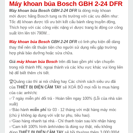
Máy khoan búa Bosch GBH 2-24 DFR
Máy khoan búa Bosch GBH 2-24 DFR
là dòng máy khoan
mới được hãng Bosch tung ra thị trường với các ưu điểm như:
Tốc độ khoan được tối ưu bởi kết cấu bánh răng truyền động,
Thích hợp với các công việc nặng vì được trang bị động cơ công
suất lớn lên tới 790W...
Máy khoan búa Bosch
GBH 2-24 DFR
có linh phụ kiện dễ dàng
thay thế nên rất thuận tiện cho người sử dụng nếu gặp trường
hợp phải bảo dưỡng hoặc sửa chữa.
Giá
máy khoan búa
Bosch
trên đã bao gồm phí vận chuyển
trong nội thành HN, ngoại thành và các khu vực khác vui lòng liên
hệ để biết thêm chi tiết.
🏆Quảng cáo thì ai nói chẳng hay Các chính sách siêu ưu đãi
của
THIẾT BỊ ĐIỆN CẦM TAY
sẽ XOÁ BỎ mọi nỗi lo mua hàng
của các anh/chị:
✅7 ngày miễn phí đổi trả - Hoàn tiền ngay 100% (Lỗi của nhà sản
xuất)
✅Bảo hành
miễn phí
từ 03 - 12 tháng với mặt hàng máy móc
(chú ý không áp dụng với vật tư phụ, tiêu hao).
✅Giao hàng nhanh tại nhà - Chỉ thanh toán sau khi nhận hàng
✅Cam kết 100% hình ảnh/video là đúng sự thật, nếu không
đúng
THIẾT BỊ ĐIỆN CẦM TAY
sẽ bồi thường thêm 3.000.000đ