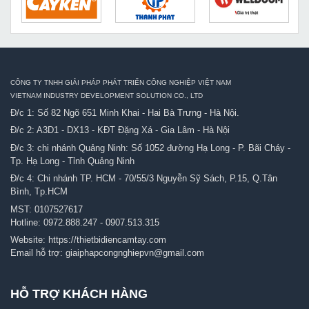
CÔNG TY TNHH GIẢI PHÁP PHÁT TRIỂN CÔNG NGHIỆP VIỆT NAM
VIETNAM INDUSTRY DEVELOPMENT SOLUTION CO., LTD
Đ/c 1: Số 82 Ngõ 651 Minh Khai - Hai Bà Trưng - Hà Nội.
Đ/c 2: A3D1 - DX13 - KĐT Đặng Xá - Gia Lâm - Hà Nội
Đ/c 3: chi nhánh Quảng Ninh: Số 1052 đường Hạ Long - P. Bãi Cháy -
Tp. Hạ Long - Tỉnh Quảng Ninh
Đ/c 4: Chi nhánh TP. HCM - 70/55/3 Nguyễn Sỹ Sách, P.15, Q.Tân
Bình, Tp.HCM
MST: 0107527617
Hotline:
0972.888.247
-
0907.513.315
Website:
https://thietbidiencamtay.com
Email hỗ trợ:
giaiphapcongnghiepvn@gmail.com
HỖ TRỢ KHÁCH HÀNG