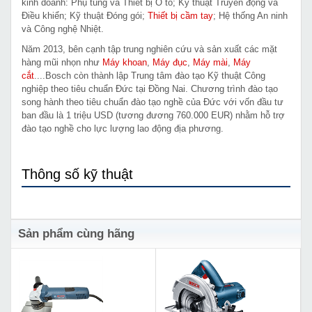
kinh doanh: Phụ tùng và Thiết bị Ô tô; Kỹ thuật Truyền động và
Điều khiển; Kỹ thuật Đóng gói;
Thiết bị cầm tay
; Hệ thống An ninh
và Công nghệ Nhiệt.
Năm 2013, bên cạnh tập trung nghiên cứu và sản xuất các mặt
hàng mũi nhọn như
Máy khoan
,
Máy đục
,
Máy mài
,
Máy
cắt
....Bosch còn thành lập Trung tâm đào tạo Kỹ thuật Công
nghiệp theo tiêu chuẩn Đức tại Đồng Nai. Chương trình đào tạo
song hành theo tiêu chuẩn đào tạo nghề của Đức với vốn đầu tư
ban đầu là 1 triệu USD (tương đương 760.000 EUR) nhằm hỗ trợ
đào tạo nghề cho lực lượng lao động địa phương.
Thông số kỹ thuật
Sản phẩm cùng hãng