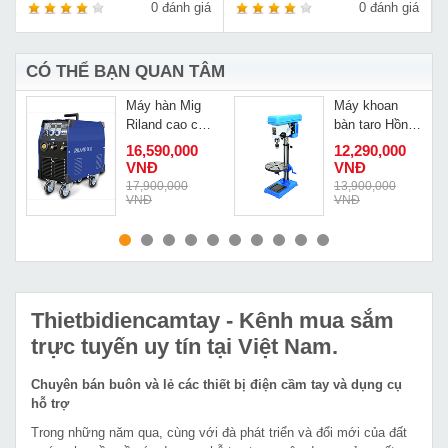
á
0 đánh giá
0 đánh giá
CÓ THỂ BẠN QUAN TÂM
Máy hàn Mig
Máy khoan
Riland cao cấp
bàn taro Hồng
NBC-300GW
Ký HK-KC12T
Đ
16,590,000
12,290,000
VNĐ
VNĐ
17,900,000
13,900,000
VNĐ
VNĐ
MUA NGAY
MUA NGAY
Thietbidiencamtay
- Kênh mua sắm
trực tuyến uy tín tại Việt Nam.
Chuyên bán buôn và lẻ các thiết bị điện cầm tay và dụng cụ
hỗ trợ
Trong những năm qua, cùng với đà phát triển và đổi mới của đất