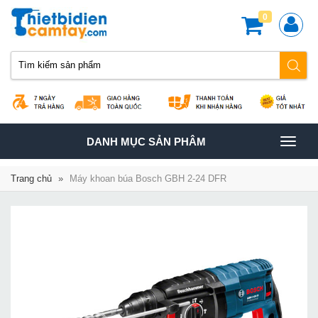
0
TOGGLE
DANH MỤC SẢN PHÂM
NAVIGATION
Trang chủ
»
Máy khoan búa Bosch GBH 2-24 DFR