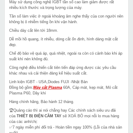
Máy sử dụng công nghệ IGBT tần số cao làm giảm được rất
nhiều kích thước và trọng lượng của máy.
Tần số làm việc ở ngoài khoảng âm nghe thấy của con người nên
không bị ô nhiễm tiếng ồn khi vận hành.
Chiều dày cắt lên tới 18mm.
Dễ mồi hồ quang, ít nhiễu, dòng cắt ổn định, hình dáng mặt cắt
đẹp.
Chế độ bảo vệ quá áp, quá nhiệt, ngoài ra còn có cảnh báo khi áp
suất khí nén không đủ.
Công nghệ điều khiển cắt tiên tiến đáp ứng được các yêu cầu
khác nhau và cải thiện đáng kể hiệu suất cắt.
Linh kiện IGBT - USA,Diodes FUJI -Nhật Bản
Đồng bộ gồm:
Máy cắt Plasma
60A, Cáp mát, kẹp mát, Mỏ cắt
Plasma P60, Dây khí
Hàng chính hãng, Bảo hành 12 tháng.
🏆Quảng cáo thì ai nói chẳng hay Các chính sách siêu ưu đãi
của
THIẾT BỊ ĐIỆN CẦM TAY
sẽ XOÁ BỎ mọi nỗi lo mua hàng
của các anh/chị:
✅7 ngày miễn phí đổi trả - Hoàn tiền ngay 100% (Lỗi của nhà sản
xuất)