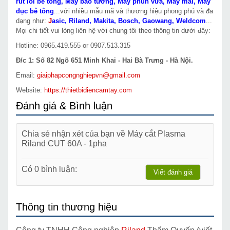
rút lõi bê tông
,
Máy bào tường
,
Máy phun vữa
,
Máy mài
,
Máy
đục bê tông
...với nhiều mẫu mã và thương hiệu phong phú và đa
dạng như:
J
asic
,
Riland
,
Makita
,
Bosch
,
Gaowang
,
Weldcom
...
Mọi chi tiết vui lòng liên hệ với chung tôi theo thông tin dưới đây:
Hotline: 0965.419.555 or 0907.513.315
Đ/c 1: Số 82 Ngõ 651 Minh Khai - Hai Bà Trưng - Hà Nội.
Email:
giaiphapcongnghiepvn@gmail.com
Website:
https://thietbidiencamtay.com
Đánh giá & Bình luận
Chia sẻ nhận xét của bạn về Máy cắt Plasma
Riland CUT 60A - 1pha
Có 0 bình luận:
Viết đánh giá
Thông tin thương hiệu