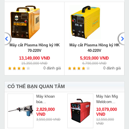
Máy cắt Plasma Hồng ký HK
Máy cắt Plasma Hồng ký HK
70-220V
40-220V
13,149,000 VNĐ
5,919,000 VNĐ
15,350,000 VNĐ
6,790,000 VNĐ
á
0 đánh giá
0 đánh giá
CÓ THỂ BẠN QUAN TÂM
Máy khoan
Máy hàn Mig
búa
Weldcom
Dongcheng
VMAG 250
Đ
2,829,000
10,079,000
Z1C-FF-38
PLUS
VNĐ
VNĐ
Đ
3,550,000 VNĐ
12,550,000
VNĐ