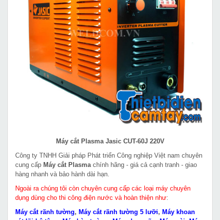
Máy cắt Plasma Jasic CUT-60J 220V
Công ty TNHH Giải pháp Phát triển Công nghiệp Việt nam chuyên
cung cấp
Máy cắt Plasma
chính hãng - giá cả cạnh tranh - giao
hàng nhanh và bảo hành dài hạn.
Ngoài ra chúng tôi còn chuyên cung cấp các loại máy chuyên
dụng dùng cho thi công điện nước và hoàn thiện như
:
Máy cắt rãnh tường
,
Máy cắt rãnh tường 5 lưỡi
,
Máy khoan