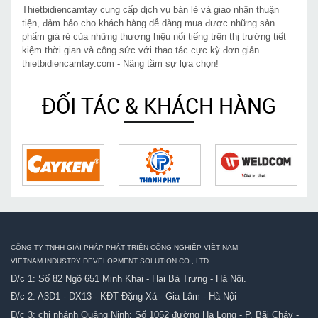
Thietbidiencamtay cung cấp dịch vụ bán lẻ và giao nhận thuận
tiện, đảm bảo cho khách hàng dễ dàng mua được những sản
phẩm giá rẻ của những thương hiệu nổi tiếng trên thị trường tiết
kiệm thời gian và công sức với thao tác cực kỳ đơn giản.
thietbidiencamtay.com - Nâng tầm sự lựa chọn!
ĐỐI TÁC & KHÁCH HÀNG
CÔNG TY TNHH GIẢI PHÁP PHÁT TRIỂN CÔNG NGHIỆP VIỆT NAM
VIETNAM INDUSTRY DEVELOPMENT SOLUTION CO., LTD
Đ/c 1: Số 82 Ngõ 651 Minh Khai - Hai Bà Trưng - Hà Nội.
Đ/c 2: A3D1 - DX13 - KĐT Đặng Xá - Gia Lâm - Hà Nội
Đ/c 3: chi nhánh Quảng Ninh: Số 1052 đường Hạ Long - P. Bãi Cháy -