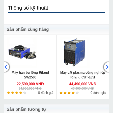
Thông số kỹ thuật
Sản phẩm cùng hãng
Máy hàn bu lông Riland
Máy cắt plasma công nghiệp
SW2500
Riland CUT-165I
22,590,000 VNĐ
44,490,000 VNĐ
24,900,000 VNĐ
47,900,000 VNĐ
á
0 đánh giá
0 đánh giá
Sản phẩm tương tự