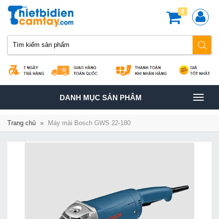
0
TOGGLE
DANH MỤC SẢN PHÂM
NAVIGATION
Trang chủ
»
Máy mài Bosch GWS 22-180