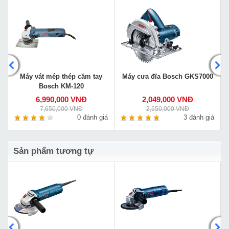
Máy vát mép thép cầm tay
Máy cưa đĩa Bosch GKS7000
Bosch KM-120
6,990,000 VNĐ
2,049,000 VNĐ
7,650,000 VNĐ
2,650,000 VNĐ
á
0 đánh giá
3 đánh giá
Sản phẩm tương tự