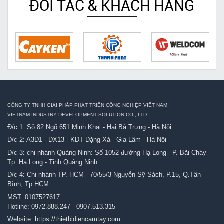
ĐỐI TÁC & KHÁCH HÀNG
CÔNG TY TNHH GIẢI PHÁP PHÁT TRIỂN CÔNG NGHIỆP VIỆT NAM
VIETNAM INDUSTRY DEVELOPMENT SOLUTION CO., LTD
Đ/c 1: Số 82 Ngõ 651 Minh Khai - Hai Bà Trưng - Hà Nội.
Đ/c 2: A3D1 - DX13 - KĐT Đặng Xá - Gia Lâm - Hà Nội
Đ/c 3: chi nhánh Quảng Ninh: Số 1052 đường Hạ Long - P. Bãi Cháy -
Tp. Hạ Long - Tỉnh Quảng Ninh
Đ/c 4: Chi nhánh TP. HCM - 70/55/3 Nguyễn Sỹ Sách, P.15, Q.Tân
Bình, Tp.HCM
MST: 0107527617
Hotline:
0972.888.247
-
0907.513.315
Website:
https://thietbidiencamtay.com