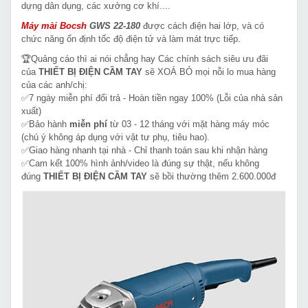
dựng dân dụng, các xưởng cơ khí....
Máy mài Bocsh
GWS 22-180
được cách điện hai lớp, và có
chức năng ổn định tốc độ điện tử và làm mát trực tiếp.
🏆Quảng cáo thì ai nói chẳng hay Các chính sách siêu ưu đãi
của
THIẾT BỊ ĐIỆN CẦM TAY
sẽ XOÁ BỎ mọi nỗi lo mua hàng
của các anh/chị:
✅7 ngày miễn phí đổi trả - Hoàn tiền ngay 100% (Lỗi của nhà sản
xuất)
✅Bảo hành
miễn phí
từ 03 - 12 tháng với mặt hàng máy móc
(chú ý không áp dụng với vật tư phụ, tiêu hao).
✅Giao hàng nhanh tại nhà - Chỉ thanh toán sau khi nhận hàng
✅Cam kết 100% hình ảnh/video là đúng sự thật, nếu không
đúng
THIẾT BỊ ĐIỆN CẦM TAY
sẽ bồi thường thêm 2.600.000đ