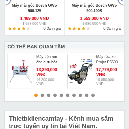
Máy mài góc Bosch GWS
Máy mài góc Bosch GWS
900-125
900-100S
1,469,000 VNĐ
1,559,000 VNĐ
1,928,000 VNĐ
1,980,000 VNĐ
á
0 đánh giá
0 đánh giá
CÓ THỂ BẠN QUAN TÂM
Máy tiện ren
Máy rửa xe
ống cứu hỏa
Projet P5500-
Z1T-R3
15
13,390,000
17,779,000
VNĐ
VNĐ
16,200,000
19,850,000
VNĐ
VNĐ
MUA NGAY
MUA NGAY
Thietbidiencamtay
- Kênh mua sắm
trực tuyến uy tín tại Việt Nam.