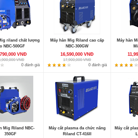
ig riland chất lượng
Máy hàn Mig Riland cao cấp
Máy hàn Mi
o NBC-500GF
NBC-300GW
M
,790,000 VNĐ
16,590,000 VNĐ
11,9
8,900,000 VNĐ
17,900,000 VNĐ
13,
0 đánh giá
0 đánh giá
n Mig Riland NBC-
Máy cắt plasma đa chức năng
Máy cắt pla
350GF
Riland CT-416II
L