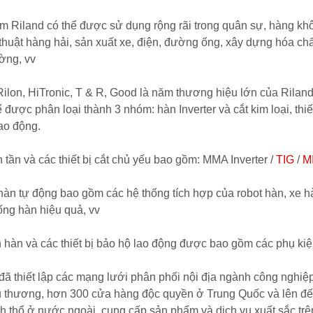
 Riland có thể được sử dụng rộng rãi trong quân sự, hàng khô
 thuật hàng hải, sản xuất xe, điện, đường ống, xây dựng hóa chấ
ờng, vv
Rilon, HiTronic, T & R, Good là năm thương hiệu lớn của Rilan
hể được phân loại thành 3 nhóm: hàn Inverter và cắt kim loại, thiế
ao động.
 tần và các thiết bị cắt chủ yếu bao gồm: MMA Inverter /
TIG
/
M
 hàn tự động bao gồm các hệ thống tích hợp của robot hàn, xe h
ống hàn hiệu quả, vv
 hàn và các thiết bị bảo hộ lao động được bao gồm các phụ kiệ
đã thiết lập các mạng lưới phân phối nội địa ngành công nghiệp
ểu thương, hơn 300 cửa hàng độc quyền ở Trung Quốc và lên đế
h thổ ở nước ngoài, cung cấp sản phẩm và dịch vụ xuất sắc trên