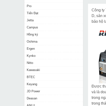
Pro
Công ty
Tiến Đạt
D, sản x
Jetta
bảo hộ l
Campus
Hồng ký
Oshima
Ergen
Kynko
Nitto
Kawasaki
BTEC
Keyang
Được thà
JD Power
và là do
trong n
Deasan
trong th
ANLU