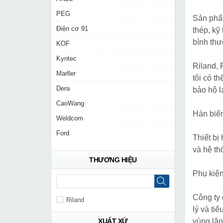
PEG
Sản phẩm
Điện cơ 91
thép, kỹ
bình thư
KOF
Kyntec
Riland, 
Marller
tôi có t
Dera
bảo hộ l
CaoWang
Hàn biến
Weldcom
Ford
Thiết bị
và hệ th
THƯƠNG HIỆU
Phụ kiện
Công ty 
Riland
lý và ti
XUẤT XỨ
vùng lãn