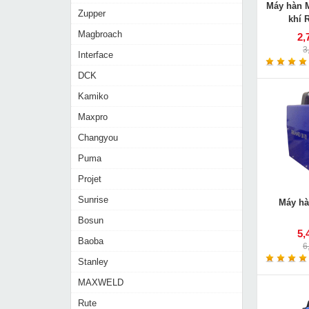
Máy hàn 
Zupper
khí 
Magbroach
2,
3
Interface
DCK
Kamiko
Maxpro
Changyou
Puma
Projet
Sunrise
Máy hà
Bosun
5,
Baoba
6
Stanley
MAXWELD
Rute