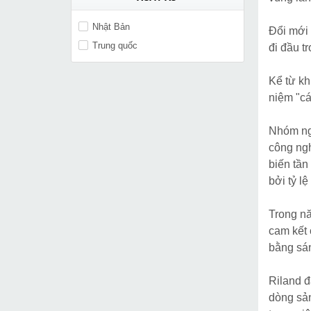
Nhật Bản
Đổi mới 
Trung quốc
đi đầu t
Kể từ k
niệm "cá
Nhóm ngh
công ngh
biến tần
bởi tỷ l
Trong nă
cam kết 
bằng sá
Riland đ
dòng sản