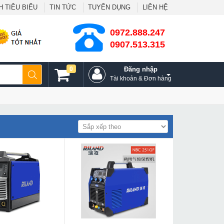
 TIÊU BIỂU
TIN TỨC
TUYỂN DỤNG
LIÊN HỆ
0972.888.247
0907.513.315
0
Đăng nhập
Tài khoản & Đơn hàng