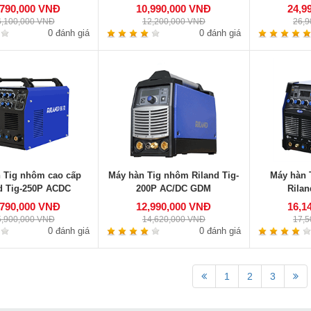
,790,000 VNĐ
10,990,000 VNĐ
24,9
6,100,000 VNĐ
12,200,000 VNĐ
26,
0 đánh giá
0 đánh giá
 Tig nhôm cao cấp
Máy hàn Tig nhôm Riland Tig-
Máy hàn 
d Tig-250P ACDC
200P AC/DC GDM
Rila
,790,000 VNĐ
12,990,000 VNĐ
16,1
5,900,000 VNĐ
14,620,000 VNĐ
17,
0 đánh giá
0 đánh giá
1
2
3