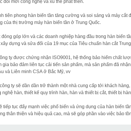
ệc đổi mới công nghệ và xu thế phát triển.
nh tiên phong hàn biến tần tăng cường và soi sáng và máy cắt đ
g của thị trường máy hàn biến tần ở Trung Quốc.
đóng góp lớn và các doanh nghiệp hàng đầu trong hàn biến tầ
 xây dựng và sửa đổi của 19 mục của Tiêu chuẩn hàn cắt Trun
ông ty được chứng nhận ISO9001, hệ thống bảo hiểm chất lượng 
m gia bảo đảm liên tục cải tiến sản phẩm, mà sản phẩm đã nh
Âu và Liên minh CSA ở Bắc Mỹ, vv
 công ty sẽ dần dần trở thành một nhà cung cấp tới khách hàng,
nghệ hàn, thiết kế quy trình hàn, hàn và thiết bị cắt, thiết bị hà
ẽ tiếp tục đẩy mạnh việc phổ biến và ứng dụng của hàn biến tần 
ng thân thiện và hiệu quả cao, mà sẽ góp phần vào việc bảo tồ