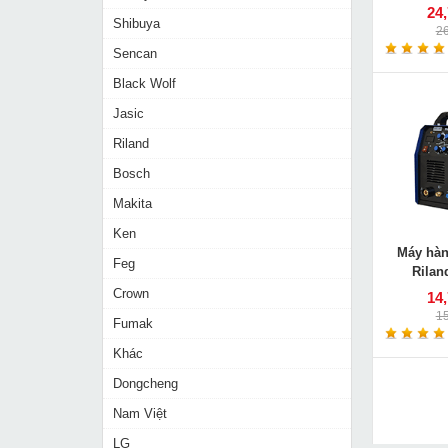
24
Shibuya
2
Sencan
Black Wolf
Jasic
Riland
Bosch
Makita
Ken
Máy hàn
Feg
Rilan
Crown
14
1
Fumak
Khác
Dongcheng
Nam Việt
LG