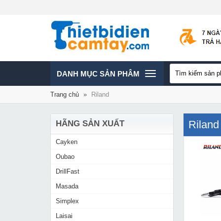
TOGGLE
DANH MỤC SẢN PHÂM
Trang chủ
»
Riland
NAVIGATION
Riland
HÃNG SẢN XUẤT
Cayken
Oubao
DrillFast
Masada
Simplex
Laisai