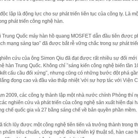
độc lập là động lực cho sự phát triển liên tục của công ty. Là 
rong phát triển công nghệ hàn.
hi Trung Quốc máy hàn hồ quang MOSFET dẫn đầu tiên được ph
ch mạng sáng tạo" đã được bắt rễ vững chắc trong sự phát triển
iên cứu của ông Simon Qiu đã đạt được rất nhiều sự đổi mới 
ệ hàn Trung Quốc. Không chỉ "sáng kiến ​​công nghệ biến tần 
 kết cấu cầu đối xứng", nhưng cũng có những bước đột phá gần
ệ lắng đọng cao và đầu vào thấp nhiệt 'với sự hợp tác với Viện
m 2009, các công ty thành lập một nhà nước chính Phòng thí ngh
các nghiên cứu và phát triển của công nghệ sản xuất hiện đại 
ng chế quốc gia và 27 bằng sáng chế về bản quyền phần mềm.
ã tích lũy được một công nghệ tiên tiến và trưởng thành trong th
 phẩm tiêu chuẩn, công nghệ điều khiển kỹ thuật số, hàn cao h