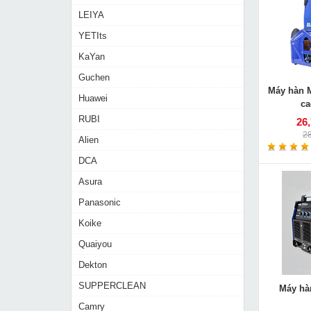
LEIYA
YETIts
KaYan
Guchen
Máy hàn M
Huawei
ca
RUBI
26
2
Alien
DCA
Asura
Panasonic
Koike
Quaiyou
Dekton
SUPPERCLEAN
Máy hà
Camry