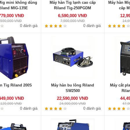
Mig mini không dùng
Máy hàn Tig lạnh cao cấp
Máy hàn Mi
Riland MIG-135E
Riland Tig-250PGDM
cấp 
779,000 VNĐ
6,590,000 VNĐ
12,9
,590,000 VNĐ
7,900,000 VNĐ
14,
0 đánh giá
0 đánh giá
n Tig Riland 200S
Máy hàn bu lông Riland
Máy cắt pl
SW2500
Rila
449,000 VNĐ
22,590,000 VNĐ
44,4
,120,000 VNĐ
24,900,000 VNĐ
47,
0 đánh giá
0 đánh giá