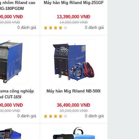
g nhôm Riland cao
Máy hàn Mig Riland Mig-251GF
MIG-180PGDM
90,000 VNĐ
13,390,000 VNĐ
690,000 VNĐ
14,050,000 VNĐ
0 đánh giá
0 đánh giá
asma công nghiệp
Máy hàn Mig Riland NB-500I
nd CUT-165I
90,000 VNĐ
36,490,000 VNĐ
900,000 VNĐ
39,200,000 VNĐ
0 đánh giá
0 đánh giá