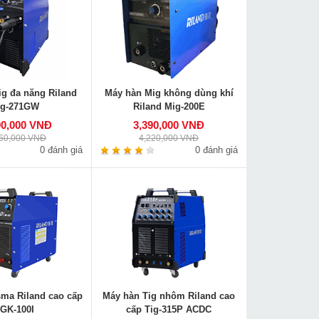
g đa năng Riland
Máy hàn Mig không dùng khí
ig-271GW
Riland Mig-200E
90,000 VNĐ
3,390,000 VNĐ
060,000 VNĐ
4,220,000 VNĐ
0 đánh giá
0 đánh giá
sma Riland cao cấp
Máy hàn Tig nhôm Riland cao
GK-100I
cấp Tig-315P ACDC