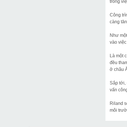
trong vi
Công trì
càng tăn
Như một 
vào việc
Là một c
đều tha
ở châu 
Sắp tới,
vấn công 
Riland s
môi trườ