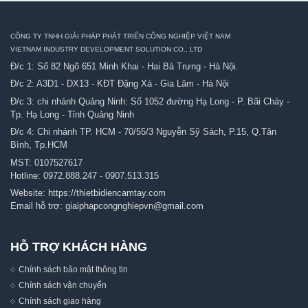
CÔNG TY TNHH GIẢI PHÁP PHÁT TRIỂN CÔNG NGHIỆP VIỆT NAM
VIETNAM INDUSTRY DEVELOPMENT SOLUTION CO., LTD
Đ/c 1: Số 82 Ngõ 651 Minh Khai - Hai Bà Trưng - Hà Nội.
Đ/c 2: A3D1 - DX13 - KĐT Đặng Xá - Gia Lâm - Hà Nội
Đ/c 3: chi nhánh Quảng Ninh: Số 1052 đường Hạ Long - P. Bãi Cháy -
Tp. Hạ Long - Tỉnh Quảng Ninh
Đ/c 4: Chi nhánh TP. HCM - 70/55/3 Nguyễn Sỹ Sách, P.15, Q.Tân
Bình, Tp.HCM
MST: 0107527617
Hotline:
0972.888.247
-
0907.513.315
Website:
https://thietbidiencamtay.com
Email hỗ trợ:
giaiphapcongnghiepvn@gmail.com
HỖ TRỢ KHÁCH HÀNG
Chính sách bảo mật thông tin
Chính sách vận chuyển
Chính sách giao hàng