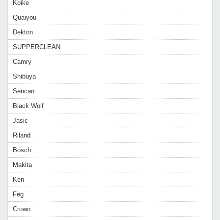
Koike
Quaiyou
Dekton
SUPPERCLEAN
Camry
Shibuya
Sencan
Black Wolf
Jasic
Riland
Bosch
Makita
Ken
Feg
Crown