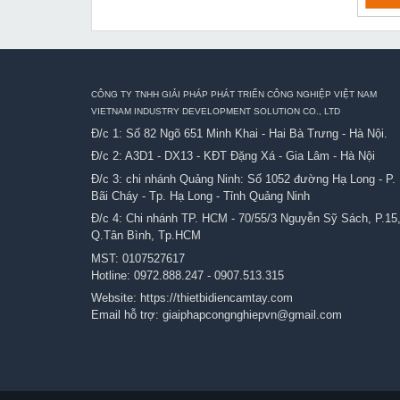
CÔNG TY TNHH GIẢI PHÁP PHÁT TRIỂN CÔNG NGHIỆP VIỆT NAM
VIETNAM INDUSTRY DEVELOPMENT SOLUTION CO., LTD
Đ/c 1: Số 82 Ngõ 651 Minh Khai - Hai Bà Trưng - Hà Nội.
Đ/c 2: A3D1 - DX13 - KĐT Đặng Xá - Gia Lâm - Hà Nội
Đ/c 3: chi nhánh Quảng Ninh: Số 1052 đường Hạ Long - P.
Bãi Cháy - Tp. Hạ Long - Tỉnh Quảng Ninh
Đ/c 4: Chi nhánh TP. HCM - 70/55/3 Nguyễn Sỹ Sách, P.15
Q.Tân Bình, Tp.HCM
MST: 0107527617
Hotline:
0972.888.247
-
0907.513.315
Website:
https://thietbidiencamtay.com
Email hỗ trợ:
giaiphapcongnghiepvn@gmail.com