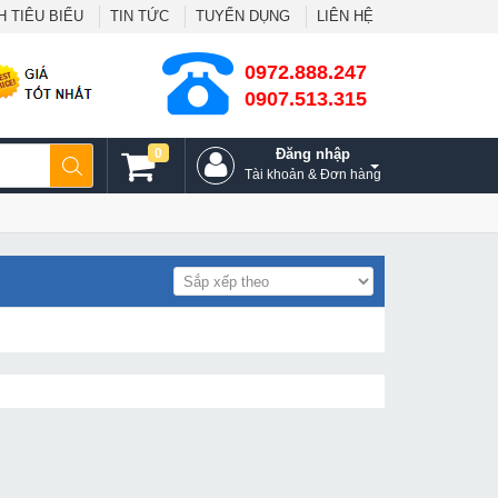
 TIÊU BIỂU
TIN TỨC
TUYỂN DỤNG
LIÊN HỆ
0972.888.247
0907.513.315
0
Đăng nhập
Tài khoản & Đơn hàng