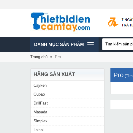
TOGGLE
DANH MỤC SẢN PHÂM
Trang chủ
»
Pro
NAVIGATION
Pro
HÃNG SẢN XUẤT
(Tìm
Cayken
Oubao
DrillFast
Masada
Simplex
Laisai