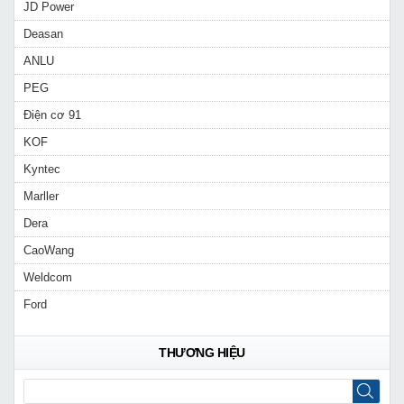
JD Power
Deasan
ANLU
PEG
Điện cơ 91
KOF
Kyntec
Marller
Dera
CaoWang
Weldcom
Ford
THƯƠNG HIỆU