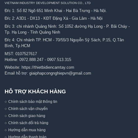
VIETNAM INDUSTRY DEVELOPMENT SOLUTION CO., LTD
Đ/c 1: Số 82 Ngõ 651 Minh Khai - Hai Bà Trưng - Hà Nội.
Đ/c 2: A3D1 - DX13 - KĐT Đặng Xá - Gia Lâm - Hà Nội
Đ/c 3: chi nhánh Quảng Ninh: Số 1052 đường Hạ Long - P. Bãi Cháy -
Tp. Hạ Long - Tỉnh Quảng Ninh
Đ/c 4: Chi nhánh TP. HCM - 70/55/3 Nguyễn Sỹ Sách, P.15, Q.Tân
Bình, Tp.HCM
MST: 0107527617
Hotline:
0972.888.247
-
0907.513.315
Website:
https://thietbidiencamtay.com
Email hỗ trợ:
giaiphapcongnghiepvn@gmail.com
HỖ TRỢ KHÁCH HÀNG
Chính sách bảo mật thông tin
Chính sách vận chuyển
Chính sách giao hàng
Chính sách đổi trả hàng
Hướng dẫn mua hàng
Hướng dẫn thanh toán