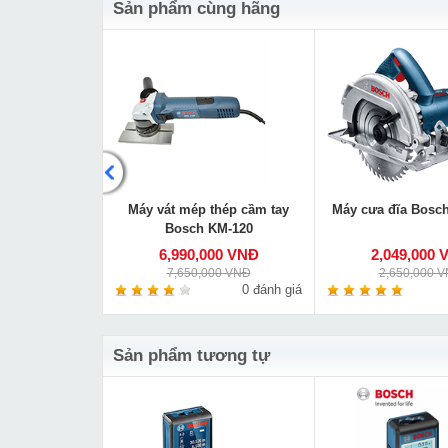
Sản phẩm cùng hãng
 Bosch GBH 2-
Máy vát mép thép cầm tay
Máy cưa đĩa Bosc
DE
Bosch KM-120
000 VNĐ
6,990,000 VNĐ
2,049,000 
00 VNĐ
7,650,000 VNĐ
2,650,000 
0 đánh giá
0 đánh giá
Sản phẩm tương tự