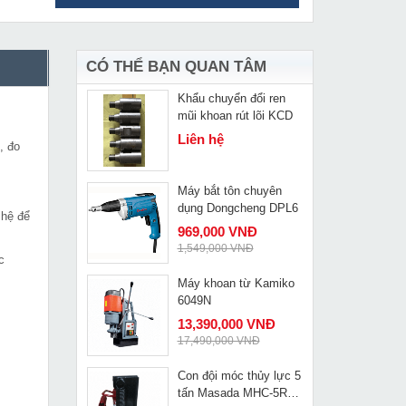
Mũi rút lõi bê tông khô
MUA NGAY
Kipor KP63
515,000 VNĐ
742,000 VNĐ
CÓ THỂ BẠN QUAN TÂM
Khẩu chuyển đổi ren
MUA NGAY
mũi khoan rút lõi KCD
Liên hệ
, đo
Máy bắt tôn chuyên
MUA NGAY
dụng Dongcheng DPL6
 hệ để
969,000 VNĐ
1,549,000 VNĐ
c
Máy khoan từ Kamiko
MUA NGAY
6049N
13,390,000 VNĐ
17,490,000 VNĐ
Con đội móc thủy lực 5
MUA NGAY
tấn Masada MHC-5RS-