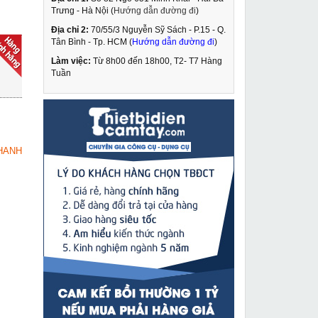
Trưng - Hà Nội (
Hướng dẫn đường đi
)
Địa chỉ 2:
70/55/3 Nguyễn Sỹ Sách - P.15 - Q.
Máy đục bê tông
Tân Bình - Tp. HCM (
Hướng dẫn đường đi
)
Dongcheng Z1G-FF-6
Làm việc:
Từ 8h00 đến 18h00, T2- T7 Hàng
2,130,000 VNĐ
Tuần
2,550,000 VNĐ
Máy ép cos ống thủy
MUA NGAY
lực dùng pin Zupper
ED-1550
26,790,000 VNĐ
HANH
32,100,000 VNĐ
Máy cắt rãnh tường 5
MUA NGAY
lưỡi J150-1
Liên hệ
Chổi than máy khoan
MUA NGAY
búa Dongcheng DZC38
65,000 VNĐ
98,000 VNĐ