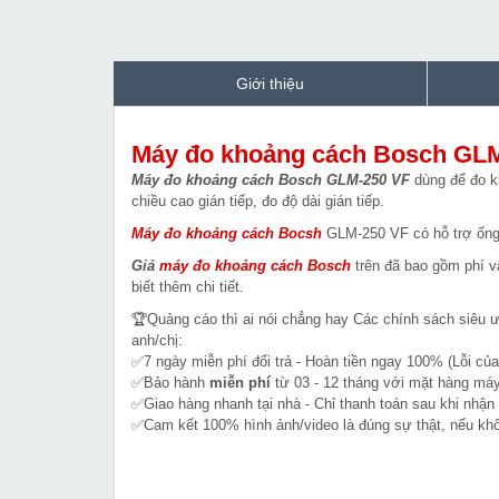
Giới thiệu
Máy đo khoảng cách Bosch GL
Máy đo khoảng cách Bosch GLM-250 VF
dùng để đo kh
chiều cao gián tiếp, đo độ dài gián tiếp.
Máy đo khoảng cách Bocsh
GLM-250 VF có hỗ trợ ống
Giá
máy đo khoảng cách
Bosch
trên đã bao gồm phí vậ
biết thêm chi tiết.
🏆Quảng cáo thì ai nói chẳng hay Các chính sách siêu 
anh/chị:
✅7 ngày miễn phí đổi trả - Hoàn tiền ngay 100% (Lỗi của
✅Bảo hành
miễn phí
từ 03 - 12 tháng với mặt hàng máy
✅Giao hàng nhanh tại nhà - Chỉ thanh toán sau khi nhận
✅Cam kết 100% hình ảnh/video là đúng sự thật, nếu k