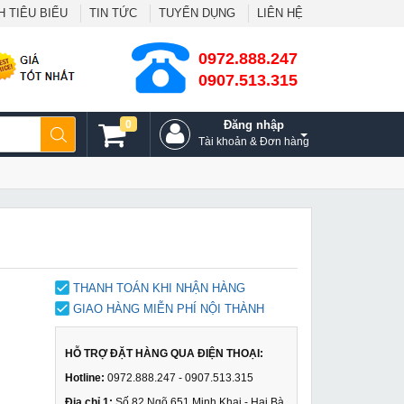
 TIÊU BIỂU
TIN TỨC
TUYỂN DỤNG
LIÊN HỆ
0972.888.247
0907.513.315
0
Đăng nhập
Tài khoản & Đơn hàng
THANH TOÁN KHI NHẬN HÀNG
GIAO HÀNG MIỄN PHÍ NỘI THÀNH
HỖ TRỢ ĐẶT HÀNG QUA ĐIỆN THOẠI:
Hotline:
0972.888.247 - 0907.513.315
Địa chỉ 1:
Số 82 Ngõ 651 Minh Khai - Hai Bà