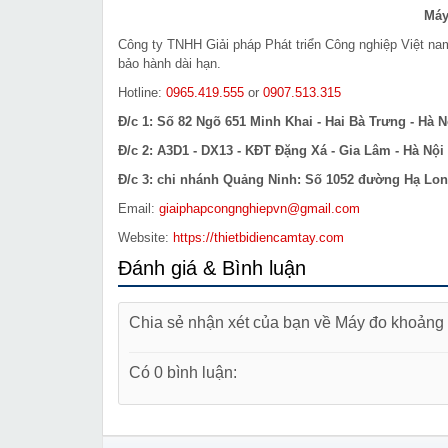
Máy
Công ty TNHH Giải pháp Phát triển Công nghiệp Việt n
bảo hành dài hạn.
Hotline:
0965.419.555
or
0907.513.315
Đ/c 1: Số 82 Ngõ 651 Minh Khai - Hai Bà Trưng - Hà N
Đ/c 2: A3D1 - DX13 - KĐT Đặng Xá - Gia Lâm - Hà Nội
Đ/c 3: chi nhánh Quảng Ninh: Số 1052 đường Hạ Long
Email:
giaiphapcongnghiepvn@gmail.com
Website:
https://thietbidiencamtay.com
Đánh giá & Bình luận
Chia sẻ nhận xét của bạn về Máy đo khoản
Có 0 bình luận: