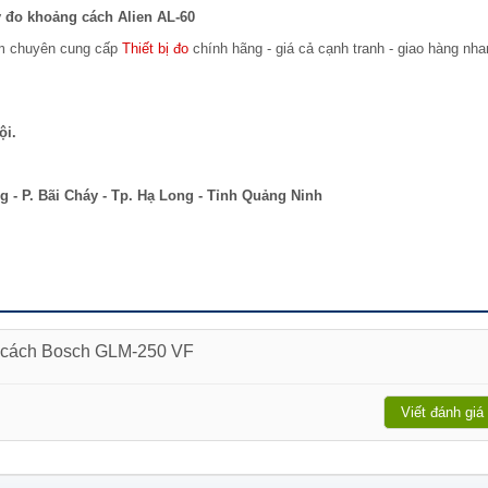
 đo khoảng cách Alien AL-60
am chuyên cung cấp
Thiết bị đo
chính hãng - giá cả cạnh tranh - giao hàng nh
ội.
 - P. Bãi Cháy - Tp. Hạ Long - Tỉnh Quảng Ninh
g cách Bosch GLM-250 VF
Viết đánh giá