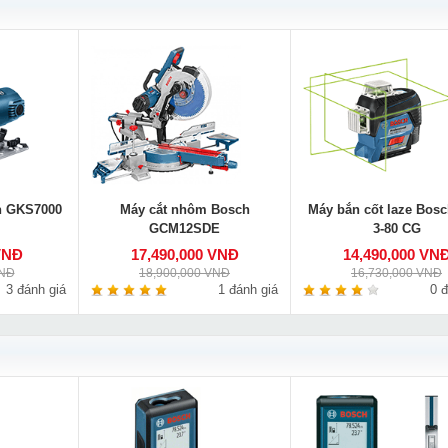
h GKS7000
Máy cắt nhôm Bosch
Máy bắn cốt laze Bos
GCM12SDE
3-80 CG
VNĐ
17,490,000 VNĐ
14,490,000 VN
VNĐ
18,900,000 VNĐ
16,730,000 VNĐ
3 đánh giá
1 đánh giá
0 đ