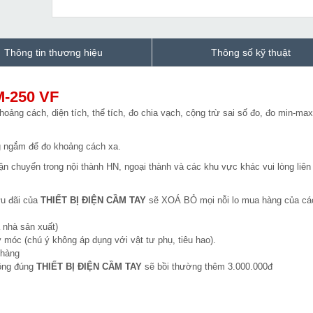
Thông tin thương hiệu
Thông số kỹ thuật
M-250 VF
oảng cách, diện tích, thể tích, đo chia vạch, cộng trừ sai số đo, đo min-max
 ngắm để đo khoảng cách xa.
n chuyển trong nội thành HN, ngoại thành và các khu vực khác vui lòng liên
ưu đãi của
THIẾT BỊ ĐIỆN CẦM TAY
sẽ XOÁ BỎ mọi nỗi lo mua hàng của cá
 nhà sản xuất)
 móc (chú ý không áp dụng với vật tư phụ, tiêu hao).
 hàng
hông đúng
THIẾT BỊ ĐIỆN CẦM TAY
sẽ bồi thường thêm 3.000.000đ