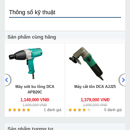
Thông số kỹ thuật
Sản phẩm cùng hãng
Máy siết bu lông DCA
Máy cắt tôn DCA AJJ25
APB20C
1,149,000 VNĐ
1,379,000 VNĐ
1,490,000 VNĐ
1,690,000 VNĐ
á
1 đánh giá
0 đánh giá
Sản phẩm tương tự