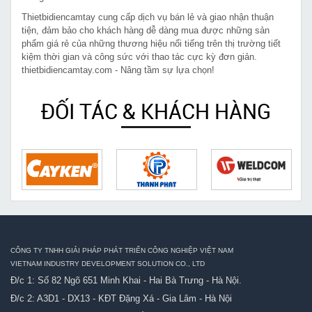
Thietbidiencamtay cung cấp dịch vụ bán lẻ và giao nhận thuận
tiện, đảm bảo cho khách hàng dễ dàng mua được những sản
phẩm giá rẻ của những thương hiệu nổi tiếng trên thị trường tiết
kiệm thời gian và công sức với thao tác cực kỳ đơn giản.
thietbidiencamtay.com - Nâng tầm sự lựa chọn!
ĐỐI TÁC & KHÁCH HÀNG
CÔNG TY TNHH GIẢI PHÁP PHÁT TRIỂN CÔNG NGHIỆP VIỆT NAM
VIETNAM INDUSTRY DEVELOPMENT SOLUTION CO., LTD
Đ/c 1: Số 82 Ngõ 651 Minh Khai - Hai Bà Trưng - Hà Nội.
Đ/c 2: A3D1 - DX13 - KĐT Đặng Xá - Gia Lâm - Hà Nội