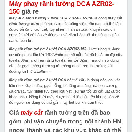
Máy phay rãnh tường DCA AZR02-
150
giá rẻ
Máy đục rãnh tường 2 lưỡi DCA Z1R-FF02-150
là dòng
máy cắt
rãnh tường mini
phù hợp với các công việc trên cao, có thể lắp
được tối đa 5 lưỡi cắt, tuy nhiên nhà sản xuất khuyến cáo chỉ
dùng 2 lưỡi để bảo vệ động cơ và đảm bảo tuổi thọ sử dụng lâu
dài và bền bỉ.
Máy cắt rãnh tường 2 lưỡi DCA AZR02-150
được trang bị động
cơ công suất lên tới 1400Wnên có thể cắt các rãnh cắt có
độ sâu
tối đa 30mm
,
chiều rộng tối đa lên tới 32mm
mà chỉ sử dụng
đĩa cắt gạch thông thường rất thông dụng trên thị trường với
đường kính đĩa 150mm.
Máy cắt rãnh tường 2 lưỡi DCA
có thể cắt đa dạng các loại vật
liệu như: Gạch đặc, gạch rỗng, bê tông xi măng, đá hoa cương,
đá granit...tuy nhiên tùy theo loại vật liệu mà tốc độ cắt đạt được
khác nhau. Đồng thời máy được bố trí lỗ chờ trên khung bảo vệ
để người sử dụng có thể gắn máy hút bụi khi cần thiết.
Giá
máy cắt
rãnh tường trên đã bao
gồm phí vận chuyển trong nội thành HN,
ngoại thành và các khu vực khác có thể