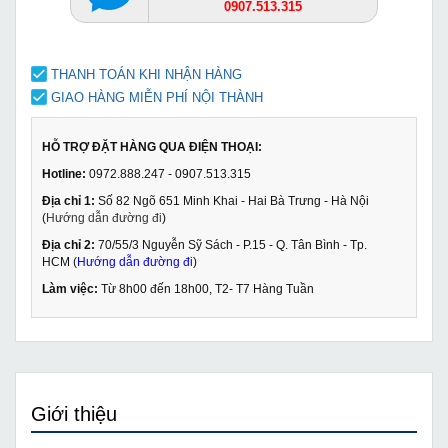
0907.513.315
THANH TOÁN KHI NHẬN HÀNG
GIAO HÀNG MIỄN PHÍ NỘI THÀNH
HỖ TRỢ ĐẶT HÀNG QUA ĐIỆN THOẠI:
Hotline:
0972.888.247 - 0907.513.315
Địa chỉ 1:
Số 82 Ngõ 651 Minh Khai - Hai Bà Trưng - Hà Nội
(
Hướng dẫn đường đi
)
Địa chỉ 2:
70/55/3 Nguyễn Sỹ Sách - P.15 - Q. Tân Bình - Tp.
HCM (
Hướng dẫn đường đi
)
Làm việc:
Từ 8h00 đến 18h00, T2- T7 Hàng Tuần
Giới thiệu