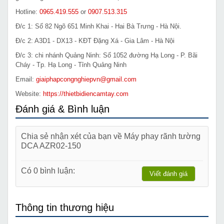
Hotline:
0965.419.555
or
0907.513.315
Đ/c 1: Số 82 Ngõ 651 Minh Khai - Hai Bà Trưng - Hà Nội.
Đ/c 2: A3D1 - DX13 - KĐT Đặng Xá - Gia Lâm - Hà Nội
Đ/c 3: chi nhánh Quảng Ninh: Số 1052 đường Hạ Long - P. Bãi
Cháy - Tp. Hạ Long - Tỉnh Quảng Ninh
Email:
giaiphapcongnghiepvn@gmail.com
Website:
https://thietbidiencamtay.com
Đánh giá & Bình luận
Chia sẻ nhận xét của bạn về Máy phay rãnh tường
DCA AZR02-150
Có 0 bình luận:
Viết đánh giá
Thông tin thương hiệu