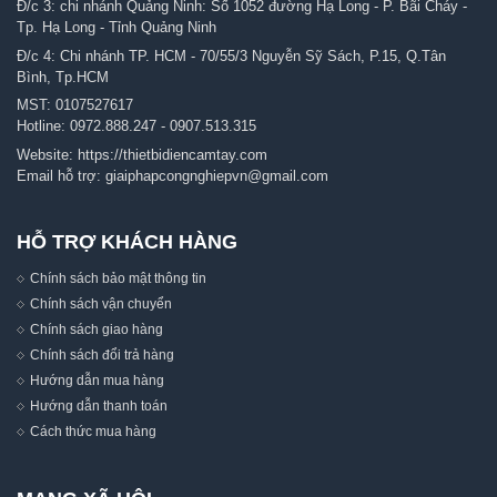
Đ/c 3: chi nhánh Quảng Ninh: Số 1052 đường Hạ Long - P. Bãi Cháy -
Tp. Hạ Long - Tỉnh Quảng Ninh
Đ/c 4: Chi nhánh TP. HCM - 70/55/3 Nguyễn Sỹ Sách, P.15, Q.Tân
Bình, Tp.HCM
MST: 0107527617
Hotline:
0972.888.247
-
0907.513.315
Website:
https://thietbidiencamtay.com
Email hỗ trợ:
giaiphapcongnghiepvn@gmail.com
HỖ TRỢ KHÁCH HÀNG
Chính sách bảo mật thông tin
Chính sách vận chuyển
Chính sách giao hàng
Chính sách đổi trả hàng
Hướng dẫn mua hàng
Hướng dẫn thanh toán
Cách thức mua hàng