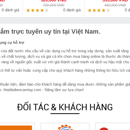
NĐ
708,000 VNĐ
482,000 VNĐ
0 đánh giá
0 đánh giá
0 đ
m trực tuyến uy tín tại Việt Nam.
dụng cụ hỗ trợ
 của đất nước nhu cầu về các dụng cụ hỗ trợ trong xây dựng, sản xuất tăng
 về chất lượng, dịch vụ và giá cả khi chọn mua hàng online là thước đo thàn
ràng về nguồn gốc xuất xứ với giá thành cạnh tranh và dịch vụ hậu mãi chu
in có thể tư vấn hoặc cung cấp cho quý khách hàng những thông tin hữu ích v
 thuận tiện, đảm bảo cho khách hàng dễ dàng mua được những sản phẩm giá rẻ
n. thietbidiencamtay.com - Nâng tầm sự lựa chọn!
ĐỐI TÁC & KHÁCH HÀNG