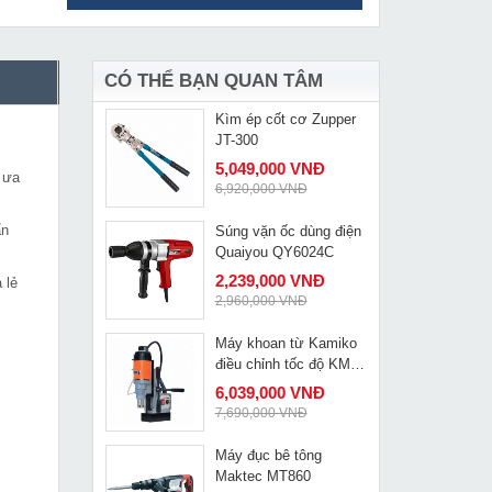
Máy hàn que Fumak
MUA NGAY
ProArc 200
2,980,000 VNĐ
3,510,000 VNĐ
CÓ THỂ BẠN QUAN TÂM
Kìm ép cốt cơ Zupper
MUA NGAY
JT-300
5,049,000 VNĐ
 ưa
6,920,000 VNĐ
ẩn
Súng vặn ốc dùng điện
MUA NGAY
Quaiyou QY6024C
2,239,000 VNĐ
 lẻ
2,960,000 VNĐ
Máy khoan từ Kamiko
MUA NGAY
điều chỉnh tốc độ KM-
35E
6,039,000 VNĐ
7,690,000 VNĐ
Máy đục bê tông
MUA NGAY
Maktec MT860