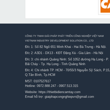
CÔNG TY TNHH GIẢI PHÁP PHÁT TRIỂN CÔNG NGHIỆP VIỆT NAM
VIETNAM INDUSTRY DEVELOPMENT SOLUTION CO., LTD
Đ/c 1: Số 82 Ngõ 651 Minh Khai - Hai Bà Trưng - Hà Nội.
Đ/c 2: A3D1 - DX13 - KĐT Đặng Xá - Gia Lâm - Hà Nội
Đ/c 3: chi nhánh Quảng Ninh: Số 1052 đường Hạ Long - P.
Bãi Cháy - Tp. Hạ Long - Tỉnh Quảng Ninh
Đ/c 4: Chi nhánh TP. HCM - 70/55/3 Nguyễn Sỹ Sách, P.15
Q.Tân Bình, Tp.HCM
MST: 0107527617
Hotline:
0972.888.247
-
0907.513.315
Website:
https://thietbidiencamtay.com
Email hỗ trợ:
giaiphapcongnghiepvn@gmail.com