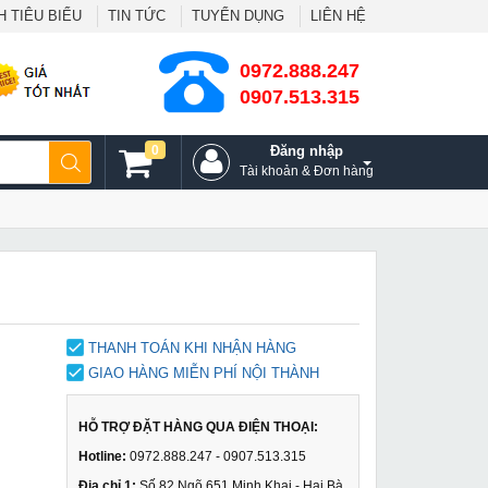
 TIÊU BIỂU
TIN TỨC
TUYỂN DỤNG
LIÊN HỆ
0972.888.247
0907.513.315
0
Đăng nhập
Tài khoản & Đơn hàng
THANH TOÁN KHI NHẬN HÀNG
GIAO HÀNG MIỄN PHÍ NỘI THÀNH
HỖ TRỢ ĐẶT HÀNG QUA ĐIỆN THOẠI:
Hotline:
0972.888.247 - 0907.513.315
Địa chỉ 1:
Số 82 Ngõ 651 Minh Khai - Hai Bà