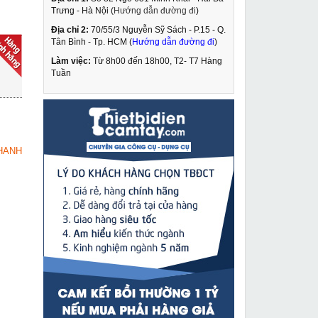
Trưng - Hà Nội (
Hướng dẫn đường đi
)
Địa chỉ 2:
70/55/3 Nguyễn Sỹ Sách - P.15 - Q.
Sạc pin 18V cho máy
Tân Bình - Tp. HCM (
Hướng dẫn đường đi
)
ép cốt cắt cáp thủy lực
dùng pin
Làm việc:
Từ 8h00 đến 18h00, T2- T7 Hàng
849,000 VNĐ
Tuần
930,000 VNĐ
Máy cắt plasma Jasic
MUA NGAY
tích hợp nén khí trong
LGK-60
12,649,000 VNĐ
HANH
14,300,000 VNĐ
Máy cắt bê tông Oubao
MUA NGAY
OB-800
31,949,000 VNĐ
33,160,000 VNĐ
Máy hàn Que & TIG
MUA NGAY
Jasic 250A
5,389,000 VNĐ
5,870,000 VNĐ