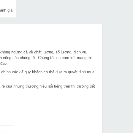
14,300,000 VNĐ
ánh giá
Máy cắt bê tông Oubao
MUA NGAY
OB-800
31,949,000 VNĐ
33,160,000 VNĐ
Máy hàn Que & TIG
MUA NGAY
Jasic 250A
 không ngừng cả về chất lượng, số lượng, dịch vụ.
h công của chúng tôi. Chúng tôi xin cam kết mang tới
5,389,000 VNĐ
 đáo.
5,870,000 VNĐ
à chính xác để quý khách có thể đưa ra quyết định mua
Máy hàn que Fumak
MUA NGAY
ProArc 200
 của những thương hiệu nổi tiếng trên thị trường tiết
2,980,000 VNĐ
3,510,000 VNĐ
MUA NGAY