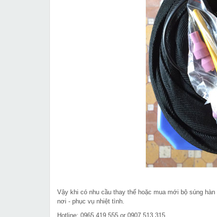
Vậy khi có nhu cầu thay thế hoặc mua mới bộ súng hàn T
nơi - phục vụ nhiệt tình.
Hotline: 0965.419.555 or 0907.513.315