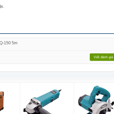
ội.
QQ-150 5m
Viết đánh giá