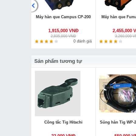
Que & TIG
Máy hàn que Campus CP-200
Máy hàn que Fum
IG 200A
000 VNĐ
1,915,000 VNĐ
2,455,000 
00 VNĐ
2,835,000 VNĐ
3,260,000 
0 đánh giá
0 đánh giá
Sản phẩm tương tự
Công tắc Tig Hitachi
Súng hàn Tig WP-
22,000 VNĐ
550,000 