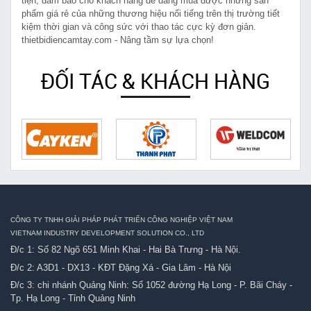
tiện, đảm bảo cho khách hàng dễ dàng mua được những sản
phẩm giá rẻ của những thương hiệu nổi tiếng trên thị trường tiết
kiệm thời gian và công sức với thao tác cực kỳ đơn giản.
thietbidiencamtay.com - Nâng tầm sự lựa chọn!
ĐỐI TÁC & KHÁCH HÀNG
CÔNG TY TNHH GIẢI PHÁP PHÁT TRIỂN CÔNG NGHIỆP VIỆT NAM
VIETNAM INDUSTRY DEVELOPMENT SOLUTION CO., LTD
Đ/c 1: Số 82 Ngõ 651 Minh Khai - Hai Bà Trưng - Hà Nội.
Đ/c 2: A3D1 - DX13 - KĐT Đặng Xá - Gia Lâm - Hà Nội
Đ/c 3: chi nhánh Quảng Ninh: Số 1052 đường Hạ Long - P. Bãi Cháy -
Tp. Hạ Long - Tỉnh Quảng Ninh