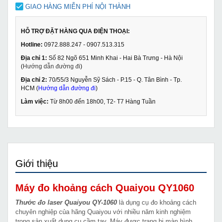
GIAO HÀNG MIỄN PHÍ NỘI THÀNH
HỖ TRỢ ĐẶT HÀNG QUA ĐIỆN THOẠI:
Hotline:
0972.888.247 - 0907.513.315
Địa chỉ 1:
Số 82 Ngõ 651 Minh Khai - Hai Bà Trưng - Hà Nội
(
Hướng dẫn đường đi
)
Địa chỉ 2:
70/55/3 Nguyễn Sỹ Sách - P.15 - Q. Tân Bình - Tp.
HCM (
Hướng dẫn đường đi
)
Làm việc:
Từ 8h00 đến 18h00, T2- T7 Hàng Tuần
Giới thiệu
Máy đo khoảng cách Quaiyou QY1060
Thước đo laser Quaiyou QY-1060
là dụng cụ đo khoảng cách
chuyên nghiệp của hãng Quaiyou với nhiều năm kinh nghiệm
trong sản xuất dụng cụ cầm tay. Máy được trang bị màn hình