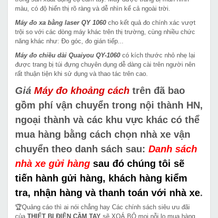
màu, có độ hiển thị rõ ràng và dễ nhìn kể cả ngoài trời.
Máy đo xa bằng laser QY 1060
cho kết quả đo chính xác vượt
trội so với các dòng máy khác trên thị trường, cùng nhiều chức
năng khác như: Đo góc, đo gián tiếp...
Máy đo chiều dài Quaiyou QY-1060
có kích thước nhỏ nhẹ lại
được trang bị túi đựng chuyên dụng dễ dàng cài trên người nên
rất thuận tiện khi sử dụng và thao tác trên cao.
Giá
Máy đo khoảng cách
trên đã bao
gồm phí vận chuyển trong nội thành HN,
ngoại thành và các khu vực khác có thể
mua hàng bằng cách chọn nhà xe vận
chuyển theo danh sách sau:
Danh sách
nhà xe gửi hàng
sau đó chúng tôi sẽ
tiến hành gửi hàng, khách hàng kiểm
tra, nhận hàng và thanh toán với nhà xe
.
🏆Quảng cáo thì ai nói chẳng hay Các chính sách siêu ưu đãi
của
THIẾT BỊ ĐIỆN CẦM TAY
sẽ XOÁ BỎ mọi nỗi lo mua hàng