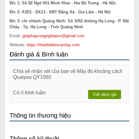
Đ/c 1: Số 82 Ngõ 651 Minh Khai - Hai Bà Trưng - Hà Nội.
Đ/c 2: A3D1 - DX13 - KĐT Đặng Xá - Gia Lâm - Hà Nội
Đ/c 3: chi nhánh Quảng Ninh: Số 1052 đường Hạ Long - P. Bãi
Cháy - Tp. Hạ Long - Tỉnh Quảng Ninh
Email:
giaiphapcongnghiepvn@gmail.com
Website:
https://thietbidiencamtay.com
Đánh giá & Bình luận
Chia sẻ nhận xét của bạn về Máy đo khoảng cách
Quaiyou QY1060
Có 0 bình luận:
Viết đánh giá
Thông tin thương hiệu
Thông số kỹ thuật