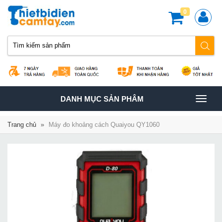
0
TOGGLE
DANH MỤC SẢN PHÂM
NAVIGATION
Trang chủ
»
Máy đo khoảng cách Quaiyou QY1060