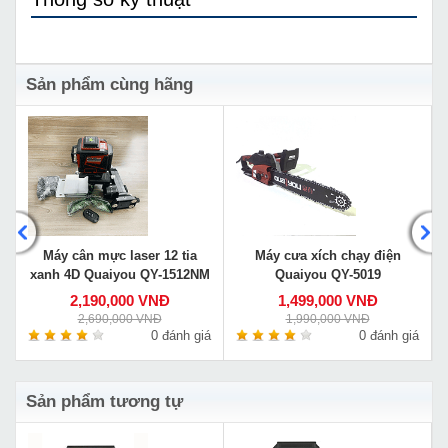
Sản phẩm cùng hãng
Máy cân mực laser 12 tia
Máy cưa xích chạy điện
xanh 4D Quaiyou QY-1512NM
Quaiyou QY-5019
2,190,000 VNĐ
1,499,000 VNĐ
2,690,000 VNĐ
1,990,000 VNĐ
á
0 đánh giá
0 đánh giá
Sản phẩm tương tự