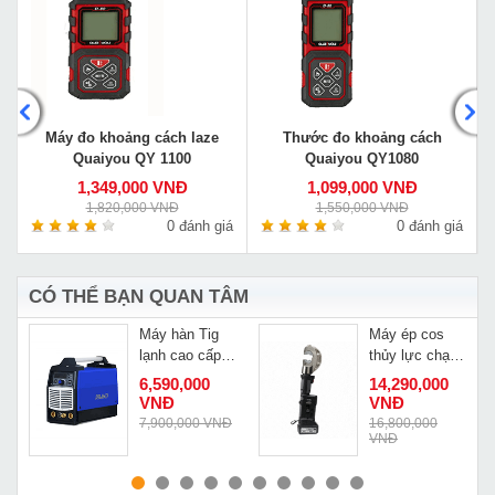
Máy đo khoảng cách laze
Thước đo khoảng cách
Quaiyou QY 1100
Quaiyou QY1080
1,349,000 VNĐ
1,099,000 VNĐ
1,820,000 VNĐ
1,550,000 VNĐ
á
0 đánh giá
0 đánh giá
CÓ THỂ BẠN QUAN TÂM
Máy hàn Tig
Máy ép cos
lạnh cao cấp
thủy lực chạy
Riland Tig-
pin Changyou
6,590,000
14,290,000
250PGDM
ES-300C
VNĐ
VNĐ
Đ
7,900,000 VNĐ
16,800,000
VNĐ
MUA NGAY
MUA NGAY