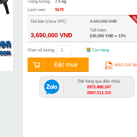
Trọng lượng:
7.5 kg
Lượt xem:
5678
Giá bán (chưa VAT)
4,320,000 VNĐ
Tiết kiệm
3,690,000 VNĐ
630,000 VNĐ = 15%
Chọn số lượng:
Còn hàng
Đặt mua
BÁO GIÁ N
Đặt hàng qua điện thoại
0972.888.247
0907.513.315