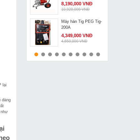
8,190,000 VNĐ
10,920,000 VNĐ
Máy hàn Tig PEG Tig-
MUA NGAY
200A
4,349,000 VNĐ
4,650,000 VNĐ
Máy hàn que Fumak
MUA NGAY
FM213
2,689,000 VNĐ
2,950,000 VNĐ
 lại
Máy hàn Tig Jasic 300
MUA NGAY
(R24)
8,649,000 VNĐ
ễ dàng
9,530,000 VNĐ
ất
g như
Máy hàn que Hồng ký
MUA NGAY
HK 315I-3P380V
ại
7,390,000 VNĐ
heo
9,450,000 VNĐ