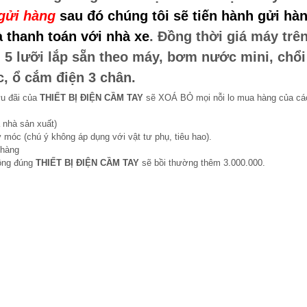
gửi hàng
sau đó chúng tôi sẽ tiến hành gửi hàn
 thanh toán với nhà xe
. Đồng thời giá máy trê
 5 lưỡi lắp sẵn theo máy, bơm nước mini, chổi
c, ổ cắm điện 3 chân.
ưu đãi của
THIẾT BỊ ĐIỆN CẦM TAY
sẽ XOÁ BỎ mọi nỗi lo mua hàng của cá
 nhà sản xuất)
 móc (chú ý không áp dụng với vật tư phụ, tiêu hao).
 hàng
hông đúng
THIẾT BỊ ĐIỆN CẦM TAY
sẽ bồi thường thêm 3.000.000.