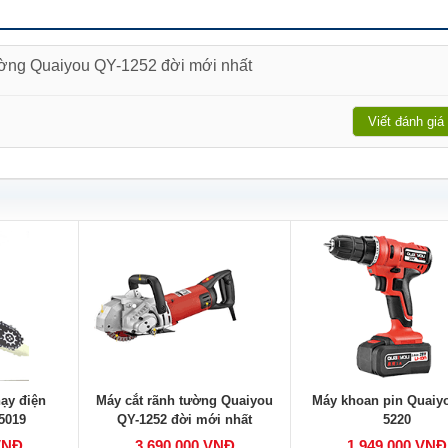
tường Quaiyou QY-1252 đời mới nhất
Viết đánh giá
ạy điện
Máy cắt rãnh tường Quaiyou
Máy khoan pin Quaiy
5019
QY-1252 đời mới nhất
5220
VNĐ
3,690,000 VNĐ
1,949,000 VNĐ