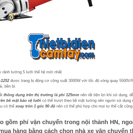
 rãnh tường 5 lưỡi thế hệ mới nhất
-1252
được trang bị động cơ công suất 3000W với tốc độ vòng quay 5500V/P
, bền bỉ.
ắt
thông dụng trên thị trường là phi 125mm
nên rất tiện lợi khi sử dụng, d
rên bề mặt bảo vệ lưỡi
có thể trượt theo bề mặt tường nên người sử dụng r
au có thể
xoay tròn 1 góc 90 độ
nên có thể phù hợp cho mọi tư thế cắt cũn
o gồm phí vận chuyển trong nội thành HN, ngo
 mua hàng bằng cách chọn nhà xe vận chuyển t