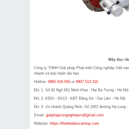
Máy đục rã
Công ty TNHH Giải pháp Phát triển Công nghiệp Việt n
nhanh và bảo hành dài hạn.
Hotline:
0965.419.555
or
0907.513.315
Đ/c 1: Số 82 Ngõ 651 Minh Khai - Hai Bà Trưng - Hà Nội
Đ/c 2: A3D1 - DX13 - KĐT Đặng Xá - Gia Lâm - Hà Nội
Đ/c 3: chi nhánh Quảng Ninh: Số 1052 đường Hạ Long - 
Email:
giaiphapcongnghiepvn@gmail.com
Website:
https://thietbidiencamtay.com