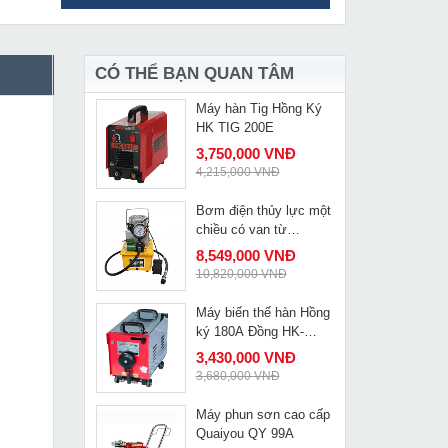
Máy cắt plasma công
MUA NGAY
nghiệp Jasic CUT-125
L312
33,490,000 VNĐ
35,590,000 VNĐ
CÓ THỂ BẠN QUAN TÂM
Máy hàn Tig Hồng Ký
MUA NGAY
HK TIG 200E
3,750,000 VNĐ
4,215,000 VNĐ
Bơm điện thủy lực một
MUA NGAY
chiều có van từ
Changyou HHB-700A
8,549,000 VNĐ
10,820,000 VNĐ
Máy biến thế hàn Hồng
MUA NGAY
ký 180A Đồng HK-
H180D
3,430,000 VNĐ
3,680,000 VNĐ
Máy phun sơn cao cấp
MUA NGAY
Quaiyou QY 99A