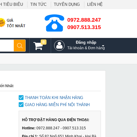
 TIÊU BIỂU
TIN TỨC
TUYỂN DỤNG
LIÊN HỆ
0972.888.247
0907.513.315
0
Đăng nhập
Tài khoản & Đơn hàng
ới Nhất
THANH TOÁN KHI NHẬN HÀNG
GIAO HÀNG MIỄN PHÍ NỘI THÀNH
HỖ TRỢ ĐẶT HÀNG QUA ĐIỆN THOẠI:
Hotline:
0972.888.247 - 0907.513.315
Địa chỉ 1:
Số 82 Ngõ 651 Minh Khai - Hai Bà