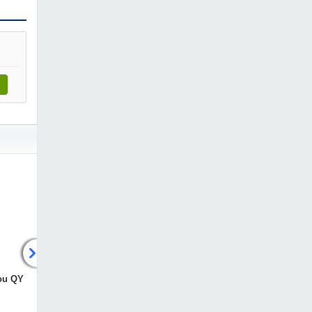
ou QY
Máy hàn que Quaiyou ZX7
Máy đục bê tông Quaiyou
200
8095
1,729,000 VNĐ
2,909,000 VNĐ