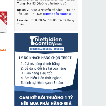
Trưng - Hà Nội (
Hướng dẫn đường đi
)
Địa chỉ 2:
70/55/3 Nguyễn Sỹ Sách - P.15 - Q.
Máy hàn que Fumak
Tân Bình - Tp. HCM (
Hướng dẫn đường đi
)
FM213
Làm việc:
Từ 8h00 đến 18h00, T2- T7 Hàng
2,689,000 VNĐ
Tuần
2,950,000 VNĐ
Máy hàn Tig Jasic 300
MUA NGAY
(R24)
8,649,000 VNĐ
HANH
9,530,000 VNĐ
Máy hàn que Hồng ký
MUA NGAY
HK 315I-3P380V
7,390,000 VNĐ
9,450,000 VNĐ
Máy rửa xe ANLU
MUA NGAY
ABW-VAJ-70
1,790,000 VNĐ
2,140,000 VNĐ