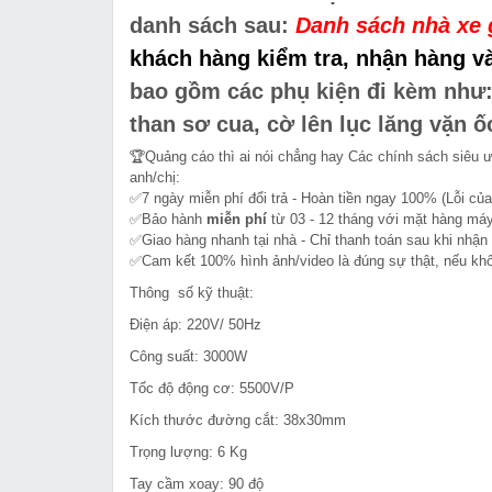
danh sách sau:
Danh sách nhà xe 
khách hàng kiểm tra, nhận hàng và
bao gồm các phụ kiện đi kèm như:
than sơ cua, cờ lên lục lăng vặn ố
🏆Quảng cáo thì ai nói chẳng hay Các chính sách siêu 
anh/chị:
✅7 ngày miễn phí đổi trả - Hoàn tiền ngay 100% (Lỗi của
✅Bảo hành
miễn phí
từ 03 - 12 tháng với mặt hàng máy
✅Giao hàng nhanh tại nhà - Chỉ thanh toán sau khi nhận
✅Cam kết 100% hình ảnh/video là đúng sự thật, nếu k
Thông số kỹ thuật:
Điện áp: 220V/ 50Hz
Công suất: 3000W
Tốc độ động cơ: 5500V/P
Kích thước đường cắt: 38x30mm
Trọng lượng: 6 Kg
Tay cầm xoay: 90 độ