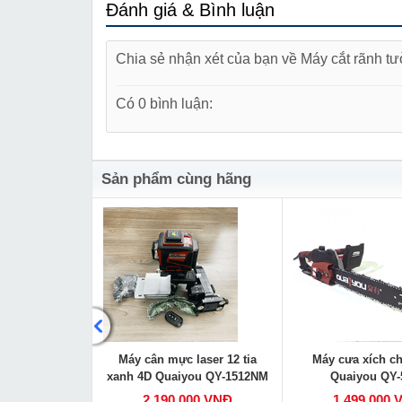
Đánh giá & Bình luận
Chia sẻ nhận xét của bạn về Máy cắt rãnh 
Có 0 bình luận:
Sản phẩm cùng hãng
ẩy tay Quaiyou
Máy cân mực laser 12 tia
Máy cưa xích ch
001N
xanh 4D Quaiyou QY-1512NM
Quaiyou QY-
000 VNĐ
2,190,000 VNĐ
1,499,000 