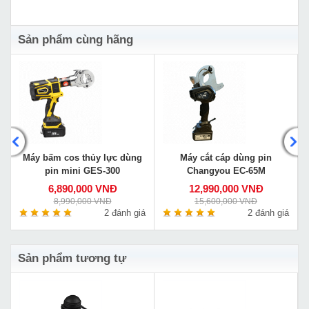
Sản phẩm cùng hãng
Máy bấm cos thủy lực dùng
Máy cắt cáp dùng pin
pin mini GES-300
Changyou EC-65M
6,890,000 VNĐ
12,990,000 VNĐ
8,990,000 VNĐ
15,600,000 VNĐ
á
2 đánh giá
2 đánh giá
Sản phẩm tương tự