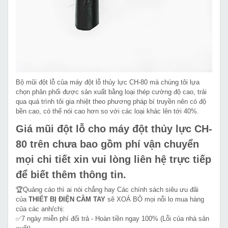
Bộ mũi đột lỗ của máy đột lỗ thủy lực CH-80 mà chúng tôi lựa
chọn phân phối được sản xuất bằng loại thép cường độ cao, trải
qua quá trình tôi gia nhiệt theo phương pháp bí truyền nên có độ
bền cao, có thể nói cao hơn so với các loại khác lên tới 40%.
Giá mũi đột lỗ cho máy đột thủy lực CH-
80 trên chưa bao gồm phí vận chuyển
mọi chi tiết xin vui lòng liên hệ trực tiếp
để biết thêm thông tin.
🏆Quảng cáo thì ai nói chẳng hay Các chính sách siêu ưu đãi
của
THIẾT BỊ ĐIỆN CẦM TAY
sẽ XOÁ BỎ mọi nỗi lo mua hàng
của các anh/chị:
✅7 ngày miễn phí đổi trả - Hoàn tiền ngay 100% (Lỗi của nhà sản