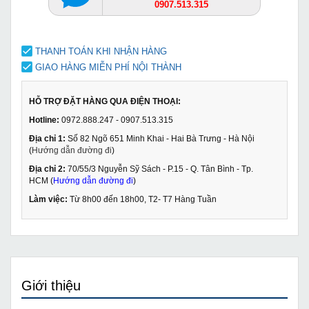
0907.513.315
THANH TOÁN KHI NHẬN HÀNG
GIAO HÀNG MIỄN PHÍ NỘI THÀNH
HỖ TRỢ ĐẶT HÀNG QUA ĐIỆN THOẠI:
Hotline:
0972.888.247 - 0907.513.315
Địa chỉ 1:
Số 82 Ngõ 651 Minh Khai - Hai Bà Trưng - Hà Nội
(
Hướng dẫn đường đi
)
Địa chỉ 2:
70/55/3 Nguyễn Sỹ Sách - P.15 - Q. Tân Bình - Tp.
HCM (
Hướng dẫn đường đi
)
Làm việc:
Từ 8h00 đến 18h00, T2- T7 Hàng Tuần
Giới thiệu