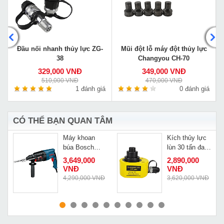
Đầu nối nhanh thủy lực ZG-
Mũi đột lỗ máy đột thủy lực
38
Changyou CH-70
329,000 VNĐ
349,000 VNĐ
510,000 VNĐ
470,000 VNĐ
á
1 đánh giá
0 đánh giá
CÓ THỂ BẠN QUAN TÂM
Máy khoan
Kích thủy lực
búa Bosch
lùn 30 tấn đa
0
GBH 2-26 DRE
tầng Changyou
3,649,000
2,890,000
FPY-30D
VNĐ
VNĐ
Đ
4,290,000 VNĐ
3,620,000 VNĐ
MUA NGAY
MUA NGAY