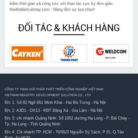
kiệm thời gian và công sức với thao tác cực kỳ đơn giản.
thietbidiencamtay.com - Nâng tầm sự lựa chọn!
ĐỐI TÁC & KHÁCH HÀNG
CÔNG TY TNHH GIẢI PHÁP PHÁT TRIỂN CÔNG NGHIỆP VIỆT NAM
VIETNAM INDUSTRY DEVELOPMENT SOLUTION CO., LTD
Đ/c 1: Số 82 Ngõ 651 Minh Khai - Hai Bà Trưng - Hà Nội.
Đ/c 2: A3D1 - DX13 - KĐT Đặng Xá - Gia Lâm - Hà Nội
Đ/c 3: chi nhánh Quảng Ninh: Số 1052 đường Hạ Long - P. Bãi Cháy -
Tp. Hạ Long - Tỉnh Quảng Ninh
Đ/c 4: Chi nhánh TP. HCM - 70/55/3 Nguyễn Sỹ Sách, P.15, Q.Tân
Bình, Tp.HCM