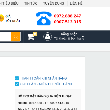
 TIÊU BIỂU
TIN TỨC
TUYỂN DỤNG
LIÊN HỆ
0972.888.247
0907.513.315
0
Đăng nhập
Tài khoản & Đơn hàng
THANH TOÁN KHI NHẬN HÀNG
GIAO HÀNG MIỄN PHÍ NỘI THÀNH
HỖ TRỢ ĐẶT HÀNG QUA ĐIỆN THOẠI:
Hotline:
0972.888.247 - 0907.513.315
Địa chỉ 1:
Số 82 Ngõ 651 Minh Khai - Hai Bà