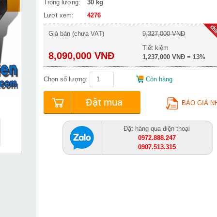
Trọng lượng:
30 kg
Lượt xem:
4276
Giá bán (chưa VAT)
9,327,000 VNĐ
Tiết kiệm
8,090,000 VNĐ
1,237,000 VNĐ = 13%
Chọn số lượng:
Còn hàng
Đặt mua
BÁO GIÁ N
Đặt hàng qua điện thoại
0972.888.247
0907.513.315