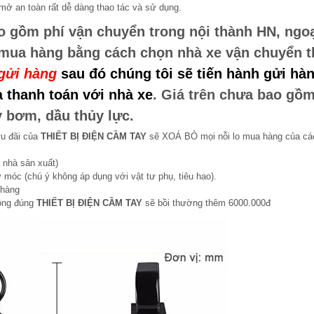
ở an toàn rất dễ dàng thao tác và sử dụng.
o gồm phí vận chuyển trong nội thành HN, ngo
 mua hàng bằng cách chọn nhà xe vận chuyển 
gửi hàng
sau đó chúng tôi sẽ tiến hành gửi hàn
 thanh toán với nhà xe
. Giá trên chưa bao gồ
y bơm, dầu thủy lực.
ưu đãi của
THIẾT BỊ ĐIỆN CẦM TAY
sẽ XOÁ BỎ mọi nỗi lo mua hàng của cá
 nhà sản xuất)
 móc (chú ý không áp dụng với vật tư phụ, tiêu hao).
 hàng
hông đúng
THIẾT BỊ ĐIỆN CẦM TAY
sẽ bồi thường thêm 6000.000đ