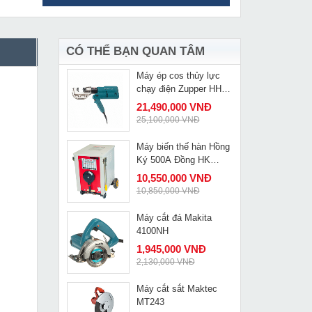
Máy hàn que PEG
MUA NGAY
ARC-201
3,345,000 VNĐ
3,860,000 VNĐ
CÓ THỂ BẠN QUAN TÂM
Máy ép cos thủy lực
MUA NGAY
chạy điện Zupper HH-
400
21,490,000 VNĐ
25,100,000 VNĐ
Máy biến thế hàn Hồng
MUA NGAY
Ký 500A Đồng HK
500D 220V/380V
10,550,000 VNĐ
10,850,000 VNĐ
Máy cắt đá Makita
MUA NGAY
4100NH
1,945,000 VNĐ
2,130,000 VNĐ
Máy cắt sắt Maktec
MUA NGAY
MT243