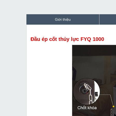
Giới thiệu
Đầu ép cốt thủy lực FYQ 1000