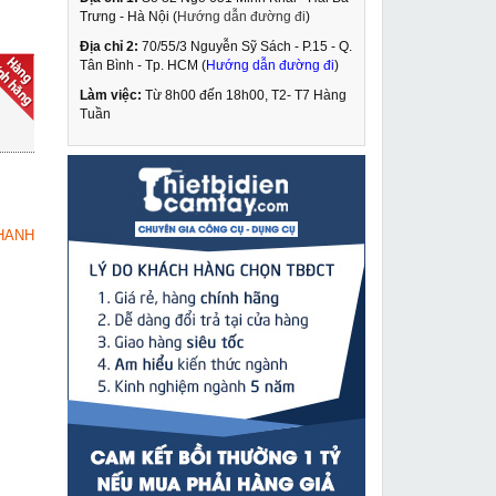
Trưng - Hà Nội (
Hướng dẫn đường đi
)
Địa chỉ 2:
70/55/3 Nguyễn Sỹ Sách - P.15 - Q.
Rotor máy khoan rút lõi
Tân Bình - Tp. HCM (
Hướng dẫn đường đi
)
Cayken OND-923E
Làm việc:
Từ 8h00 đến 18h00, T2- T7 Hàng
929,000 VNĐ
Tuần
1,290,000 VNĐ
Máy khoan rút lõi Nhật
MUA NGAY
bản Shibuya
TS092ASC
46,690,000 VNĐ
HANH
53,240,000 VNĐ
Máy hàn Que & Tig
MUA NGAY
BTEC Classic
TIG/MMA-200I
3,850,000 VNĐ
4,765,000 VNĐ
Máy khoan bắn vít
MUA NGAY
dùng pin Bosch GSB
140-LI
2,879,000 VNĐ
3,245,000 VNĐ