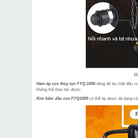
Đ
Hàm ép cos thủy lực FYQ-1000
dùng để ép chặt đầu co
không thể thao tác được.
Kìm bấm đầu cos FYQ1000
có thể ép được đa dạng cá