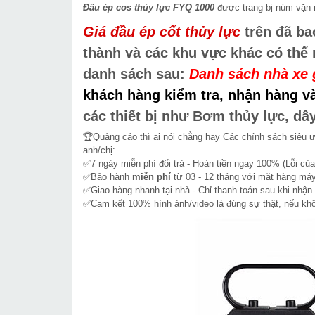
Đầu ép cos thủy lực FYQ 1000
được trang bị núm vặn m
Giá đầu ép cốt thủy lực
trên đã ba
thành và các khu vực khác có thể
danh sách sau:
Danh sách nhà xe 
khách hàng kiểm tra, nhận hàng và
các thiết bị như Bơm thủy lực, dâ
🏆Quảng cáo thì ai nói chẳng hay Các chính sách siêu 
anh/chị:
✅7 ngày miễn phí đổi trả - Hoàn tiền ngay 100% (Lỗi của
✅Bảo hành
miễn phí
từ 03 - 12 tháng với mặt hàng máy
✅Giao hàng nhanh tại nhà - Chỉ thanh toán sau khi nhận
✅Cam kết 100% hình ảnh/video là đúng sự thật, nếu k