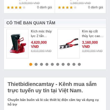
1,928,000 VNĐ
1,980,000 VNĐ
á
0 đánh giá
0 đánh giá
CÓ THỂ BẠN QUAN TÂM
Kích móc thủy
Kìm ép cốt
m
lực 2 tấn
thủy lực cao
Masada MHC-
cấp Changyou
4,620,000
3,160,000
2RS-2
ZHO-300 có
VNĐ
VNĐ
van an toàn
Đ
6,610,000 VNĐ
3,890,000 VNĐ
MUA NGAY
MUA NGAY
Thietbidiencamtay
- Kênh mua sắm
trực tuyến uy tín tại Việt Nam.
Chuyên bán buôn và lẻ các thiết bị điện cầm tay và dụng cụ
hỗ trợ