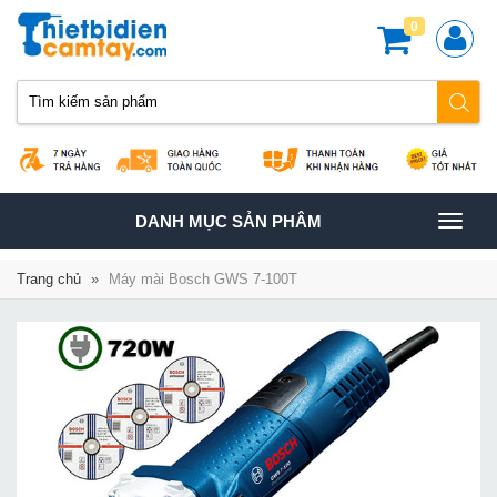
0
TOGGLE
DANH MỤC SẢN PHÂM
NAVIGATION
Trang chủ
»
Máy mài Bosch GWS 7-100T