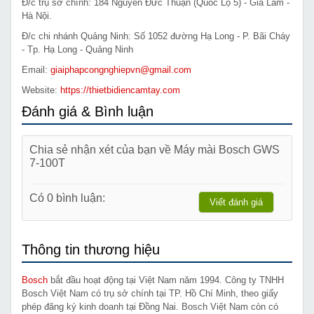
Đ/c trụ sở chính: 184 Nguyễn Đức Thuận (Quốc Lộ 5) - Gia Lâm -
Hà Nội.
Đ/c chi nhánh Quảng Ninh: Số 1052 đường Hạ Long - P. Bãi Cháy
- Tp. Hạ Long - Quảng Ninh
Email:
giaiphapcongnghiepvn@gmail.com
Website:
https://thietbidiencamtay.com
Đánh giá & Bình luận
Chia sẻ nhận xét của bạn về Máy mài Bosch GWS
7-100T
Có 0 bình luận:
Viết đánh giá
Thông tin thương hiệu
Bosch
bắt đầu hoạt động tại Việt Nam năm 1994. Công ty TNHH
Bosch Việt Nam có trụ sở chính tại TP. Hồ Chí Minh, theo giấy
phép đăng ký kinh doanh tại Đồng Nai. Bosch Việt Nam còn có