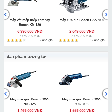
Máy vát mép thép cầm tay
Máy cưa đĩa Bosch GKS7000
Bosch KM-120
6,990,000 VNĐ
2,049,000 VNĐ
7,650,000 VNĐ
2,650,000 VNĐ
á
0 đánh giá
3 đánh giá
Sản phẩm tương tự
Máy mài góc Bosch GWS
Máy mài góc Bosch GWS
900-125
900-100S
1,469,000 VNĐ
1,559,000 VNĐ