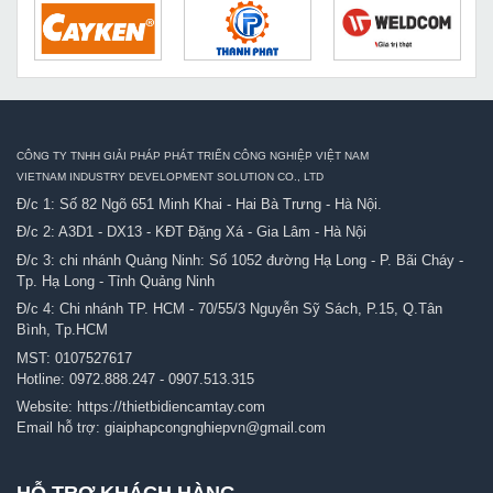
CÔNG TY TNHH GIẢI PHÁP PHÁT TRIỂN CÔNG NGHIỆP VIỆT NAM
VIETNAM INDUSTRY DEVELOPMENT SOLUTION CO., LTD
Đ/c 1: Số 82 Ngõ 651 Minh Khai - Hai Bà Trưng - Hà Nội.
Đ/c 2: A3D1 - DX13 - KĐT Đặng Xá - Gia Lâm - Hà Nội
Đ/c 3: chi nhánh Quảng Ninh: Số 1052 đường Hạ Long - P. Bãi Cháy -
Tp. Hạ Long - Tỉnh Quảng Ninh
Đ/c 4: Chi nhánh TP. HCM - 70/55/3 Nguyễn Sỹ Sách, P.15, Q.Tân
Bình, Tp.HCM
MST: 0107527617
Hotline:
0972.888.247
-
0907.513.315
Website:
https://thietbidiencamtay.com
Email hỗ trợ:
giaiphapcongnghiepvn@gmail.com