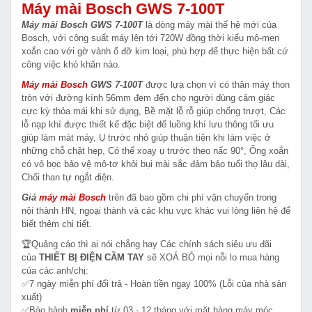
Máy mài Bosch GWS 7-100T
Máy mài Bosch GWS 7-100T
là dòng máy mài thế hệ mới của
Bosch, với công suất máy lên tới 720W đồng thời kiểu mô-men
xoắn cao với gờ vành ổ đỡ kim loại, phù hợp để thực hiện bất cứ
công việc khó khăn nào.
Máy mài Bosch
GWS 7-100T
được lựa chọn vì có thân máy thon
tròn với đường kính 56mm đem đến cho người dùng cảm giác
cực kỳ thỏa mái khi sử dụng, Bề mặt lỗ rỗ giúp chống trượt, Các
lỗ nạp khí được thiết kế đặc biệt để luồng khí lưu thông tối ưu
giúp làm mát máy, Ụ trước nhỏ giúp thuận tiện khi làm việc ở
những chỗ chật hẹp, Có thể xoay ụ trước theo nấc 90°, Ống xoắn
có vỏ bọc bảo vệ mô-tơ khỏi bụi mài sắc đảm bảo tuổi thọ lâu dài,
Chổi than tự ngắt điện.
Giá
máy mài
Bosch
trên đã bao gồm chi phí vận chuyển trong
nội thành HN, ngoại thành và các khu vực khác vui lòng liên hệ để
biết thêm chi tiết.
🏆Quảng cáo thì ai nói chẳng hay Các chính sách siêu ưu đãi
của
THIẾT BỊ ĐIỆN CẦM TAY
sẽ XOÁ BỎ mọi nỗi lo mua hàng
của các anh/chị:
✅7 ngày miễn phí đổi trả - Hoàn tiền ngay 100% (Lỗi của nhà sản
xuất)
✅Bảo hành
miễn phí
từ 03 - 12 tháng với mặt hàng máy móc