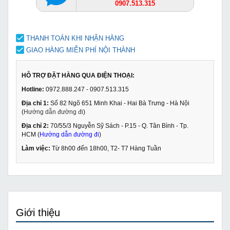
0907.513.315
THANH TOÁN KHI NHẬN HÀNG
GIAO HÀNG MIỄN PHÍ NỘI THÀNH
HỖ TRỢ ĐẶT HÀNG QUA ĐIỆN THOẠI:
Hotline:
0972.888.247 - 0907.513.315
Địa chỉ 1:
Số 82 Ngõ 651 Minh Khai - Hai Bà Trưng - Hà Nội
(
Hướng dẫn đường đi
)
Địa chỉ 2:
70/55/3 Nguyễn Sỹ Sách - P.15 - Q. Tân Bình - Tp.
HCM (
Hướng dẫn đường đi
)
Làm việc:
Từ 8h00 đến 18h00, T2- T7 Hàng Tuần
Giới thiệu