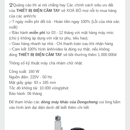
🏆Quảng cáo thì ai nói chẳng hay Các chính sách siêu ưu đãi
của
THIẾT BỊ ĐIỆN CẦM TAY
sẽ XOÁ BỎ mọi nỗi lo mua hàng
của các anh/chị:
✅7 ngày miễn phí đổi trả - Hoàn tiền ngay 100% (Lỗi của nhà sản
xuất)
✅Bảo hành
miễn phí
từ 03 - 12 tháng với mặt hàng máy móc
(chú ý không áp dụng với vật tư phụ, tiêu hao).
✅Giao hàng nhanh tại nhà - Chỉ thanh toán sau khi nhận hàng
✅Cam kết 100% hình ảnh/video là đúng sự thật, nếu không
đúng
THIẾT BỊ ĐIỆN CẦM TAY
sẽ bồi thường thêm 1.000.000đ
Thông số kỹ thuật máy chà nhám chữ nhật:
Công suất: 160 W
Nguồn điện: 220V - 50 Hz
Mặt giấy giáp: 93 x 185 mm
Tốc độ không tải: 10.000 vòng/phút
Bảo hành: 06 tháng
Để tham khảo các
dòng máy khác của Dongcheng
vui lòng bấm
vào hình ảnh đại diện dưới để biết thêm chi tiết: