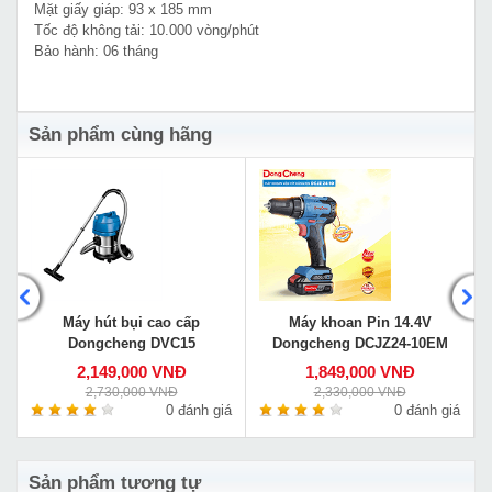
Mặt giấy giáp: 93 x 185 mm
Tốc độ không tải: 10.000 vòng/phút
Bảo hành: 06 tháng
Sản phẩm cùng hãng
Máy hút bụi cao cấp
Máy khoan Pin 14.4V
Dongcheng DVC15
Dongcheng DCJZ24-10EM
2,149,000 VNĐ
1,849,000 VNĐ
2,730,000 VNĐ
2,330,000 VNĐ
á
0 đánh giá
0 đánh giá
Sản phẩm tương tự