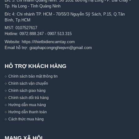
Đ/c 3: chi nhánh Quảng Ninh: Số 1052 đường Hạ Long - P. Bãi Cháy -
Tp. Hạ Long - Tỉnh Quảng Ninh
Đ/c 4: Chi nhánh TP. HCM - 70/55/3 Nguyễn Sỹ Sách, P.15, Q.Tân
Bình, Tp.HCM
MST: 0107527617
Hotline:
0972.888.247
-
0907.513.315
Website:
https://thietbidiencamtay.com
Email hỗ trợ:
giaiphapcongnghiepvn@gmail.com
HỖ TRỢ KHÁCH HÀNG
Chính sách bảo mật thông tin
Chính sách vận chuyển
Chính sách giao hàng
Chính sách đổi trả hàng
Hướng dẫn mua hàng
Hướng dẫn thanh toán
Cách thức mua hàng
MẠNG XÃ HỘI