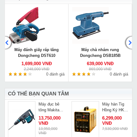
Máy đánh giấy ráp tăng
Máy chà nhám rung
Dongcheng DST610
Dongcheng DSB185B
1,699,000 VNĐ
639,000 VNĐ
2,248,000 VNĐ
869,000 VNĐ
á
0 đánh giá
0 đánh giá
CÓ THỂ BẠN QUAN TÂM
Máy đục bê
Máy hàn Tig
i
tông Makita
Hồng Ký HK
HM1203C
TIG 250
13,750,000
6,299,000
VNĐ
VNĐ
13,950,000
7,530,000 VNĐ
VNĐ