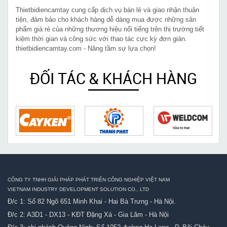
Thietbidiencamtay cung cấp dịch vụ bán lẻ và giao nhận thuận
tiện, đảm bảo cho khách hàng dễ dàng mua được những sản
phẩm giá rẻ của những thương hiệu nổi tiếng trên thị trường tiết
kiệm thời gian và công sức với thao tác cực kỳ đơn giản.
thietbidiencamtay.com - Nâng tầm sự lựa chọn!
ĐỐI TÁC & KHÁCH HÀNG
CÔNG TY TNHH GIẢI PHÁP PHÁT TRIỂN CÔNG NGHIỆP VIỆT NAM
VIETNAM INDUSTRY DEVELOPMENT SOLUTION CO., LTD
Đ/c 1: Số 82 Ngõ 651 Minh Khai - Hai Bà Trưng - Hà Nội.
Đ/c 2: A3D1 - DX13 - KĐT Đặng Xá - Gia Lâm - Hà Nội