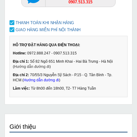
0907.513.315
THANH TOÁN KHI NHẬN HÀNG
GIAO HÀNG MIỄN PHÍ NỘI THÀNH
HỖ TRỢ ĐẶT HÀNG QUA ĐIỆN THOẠI:
Hotline:
0972.888.247 - 0907.513.315
Địa chỉ 1:
Số 82 Ngõ 651 Minh Khai - Hai Bà Trưng - Hà Nội
(
Hướng dẫn đường đi
)
Địa chỉ 2:
70/55/3 Nguyễn Sỹ Sách - P.15 - Q. Tân Bình - Tp.
HCM (
Hướng dẫn đường đi
)
Làm việc:
Từ 8h00 đến 18h00, T2- T7 Hàng Tuần
Giới thiệu