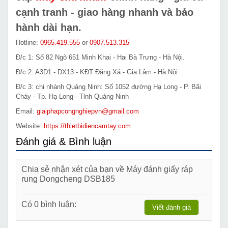
cạnh tranh - giao hàng nhanh và bảo
hành dài hạn.
Hotline:
0965.419.555
or
0907.513.315
Đ/c 1: Số 82 Ngõ 651 Minh Khai - Hai Bà Trưng - Hà Nội.
Đ/c 2: A3D1 - DX13 - KĐT Đặng Xá - Gia Lâm - Hà Nội
Đ/c 3: chi nhánh Quảng Ninh: Số 1052 đường Hạ Long - P. Bãi
Cháy - Tp. Hạ Long - Tỉnh Quảng Ninh
Email:
giaiphapcongnghiepvn@gmail.com
Website:
https://thietbidiencamtay.com
Đánh giá & Bình luận
Chia sẻ nhận xét của bạn về Máy đánh giấy ráp
rung Dongcheng DSB185
Có 0 bình luận:
Viết đánh giá